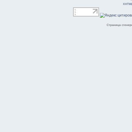
XHTM
Страница сгенери