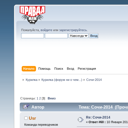
Пожалуйста,
войдите
или
зарегистрируйтесь
.
Начало
Помощь
Поиск
Вход
Регистрация
»
Курилка
»
Курилка (форум ни о чем...)
»
Сочи-2014
Страницы:
1
2
[
3
]
Вниз
Автор
Тема: Сочи-2014 (Прочи
Re: Сочи-2014
Usr
«
Ответ #60 :
10 Января 2018
Команда переводчиков