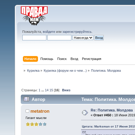
Пожалуйста,
войдите
или
зарегистрируйтесь
.
Начало
Помощь
Поиск
Вход
Регистрация
»
Курилка
»
Курилка (форум ни о чем...)
»
Политика. Молдова
Страницы:
1
...
14
15
[
16
]
Вниз
Автор
Тема: Политика. Молдов
Re: Политика. Молдова
metatron
«
Ответ #450 :
18 Июня 2019,
Гигант мысли
Цитата: Marksman от 17 Июня 2019