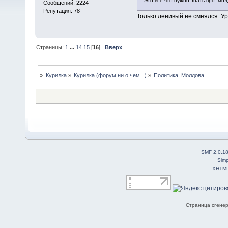
Это всё что нужно знать про мол
Сообщений: 2224
Репутация: 78
Только ленивый не смеялся. У
Страницы:
1
...
14
15
[
16
]
Вверх
»
Курилка
»
Курилка (форум ни о чем...)
»
Политика. Молдова
SMF 2.0.1
Simp
XHTM
Страница сгенер