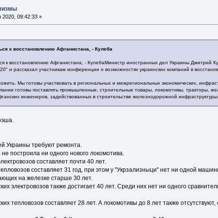
илизмы
2020, 09:42:33 »
ься к восстановлению Афганистана, - Кулеба
ся к восстановлению Афганистана, - КулебаМинистр иностранных дел Украины Дмитрий Ку
0" и рассказал участникам конференции о возможностях украинских компаний в восстано
ожить. Мы готовы участвовать в региональных и межрегиональных экономических, инфраст
мпании готовы поставлять промышленные, строительные товары, локомотивы, тракторы, ж
фганских инженеров, задействованных в строительстве железнодорожной инфраструктуры и
рэша.
й Украины требуют ремонта.
 не построила ни одного нового локомотива.
лектровозов составляет почти 40 лет.
епловозов составляет 31 год, при этом у "Укрзализныци" нет ни одной машин
ающих на железке старше 30 лет.
их электровозов также достигает 40 лет. Среди них нет ни одного сравнительн
их тепловозов составляет 28 лет. А локомотивы до 8 лет также отсутствуют, 