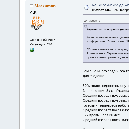
Re: УКраинские деб
Marksman
«
Ответ #363 :
25 Ноября 
V.I.P.
Цитировать
Украина готова присоединит
Украина готова присоединить
Сообщений: 5616
конференции "Афганистан 202
Репутация: 214
"Украина может многое предл
Афганистана. Украинские ко
организовать тренинги для а
Там ещё много подобного т
Для сведения:
50% железнодорожных путе
За последние 8 лет Украина
Средний возраст грузовых э
Средний возраст грузовых т
грузовых тепловозов работ
Средний возраст пассажирск
них превышает 30 лет.
Средний возраст пассажирск