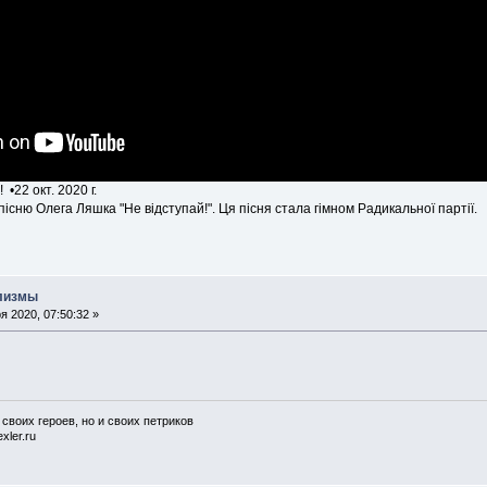
! •22 окт. 2020 г.
сню Олега Ляшка "Не відступай!". Ця пісня стала гімном Радикальної партії.
илизмы
 2020, 07:50:32 »
 своих героев, но и своих петриков
xler.ru