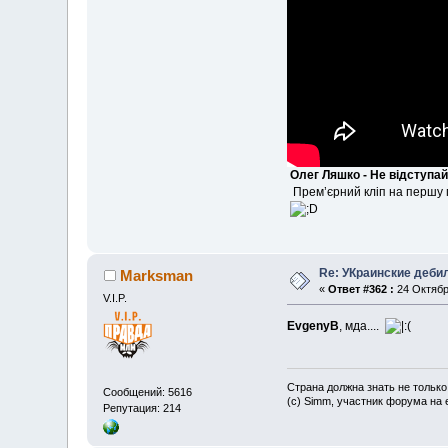
Олег Ляшко - Не відступай
Прем’єрний кліп на першу пі
Re: УКраинские деб
Marksman
«
Ответ #362 :
24 Октября
V.I.P.
EvgenyB
, мда....
Страна должна знать не только
Сообщений: 5616
(c) Simm, участник форума на e
Репутация: 214