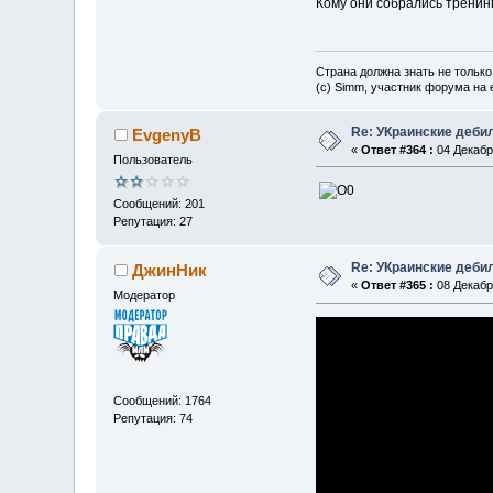
Кому они собрались тренин
Страна должна знать не только
(c) Simm, участник форума на e
Re: УКраинские деб
EvgenyB
«
Ответ #364 :
04 Декабря
Пользователь
Сообщений: 201
Репутация: 27
Re: УКраинские деб
ДжинНик
«
Ответ #365 :
08 Декабря
Модератор
Сообщений: 1764
Репутация: 74