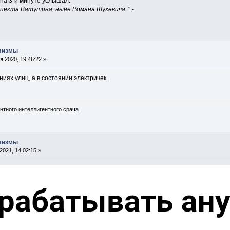
 на 3-й минуте услышал:
спекта Ватутина, ныне Романа Шухевича
..",-
илизмы
 2020, 19:46:22 »
аниях улиц, а в состоянии электричек.
нтного интеллигентного срача
илизмы
021, 14:02:15 »