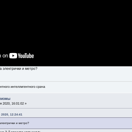
а электрички и метро?
нтного интеллигентного срача
илизмы
 2020, 16:01:02 »
 2020, 12:24:41
электрички и метро?