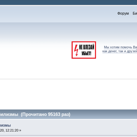
Форум
Би
Мы хотим помочь Вам
как денег, так и дру
билизмы (Прочитано 95163 раз)
илизмы
0, 12:21:20 »