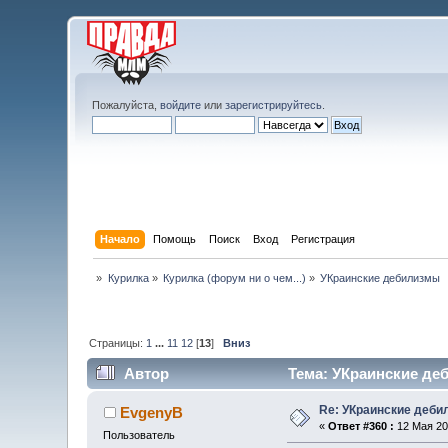
Пожалуйста,
войдите
или
зарегистрируйтесь
.
Начало
Помощь
Поиск
Вход
Регистрация
»
Курилка
»
Курилка (форум ни о чем...)
»
УКраинские дебилизмы
Страницы:
1
...
11
12
[
13
]
Вниз
Автор
Тема: УКраинские де
Re: УКраинские деб
EvgenyB
«
Ответ #360 :
12 Мая 202
Пользователь