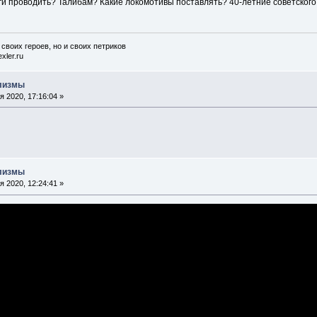
ги проводить? Талибам? Какие локомотивы поставлять? 40-летние советского
 своих героев, но и своих петриков
xler.ru
илизмы
 2020, 17:16:04 »
илизмы
 2020, 12:24:41 »