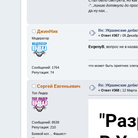
Стал было смотреть, но как
-"...
линию дотянули до про
да ну нах...
Re: УКраинские деб
ДжинНик
«
Ответ #367 :
08 Декабря
Модератор
EvgenyB
, вопрос не в назв
что может быть приятнее элега
Сообщений: 1764
Репутация: 74
Re: УКраинские деб
Сергей Евгеньевич
«
Ответ #368 :
12 Марта 2
Топ Лидер
Сообщений: 8539
Репутация: 210
Боевой кот.... Фашист-