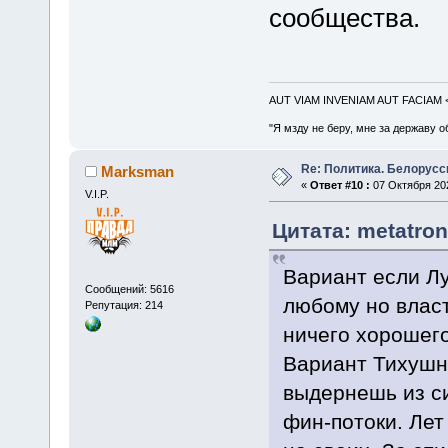
сообщества.
AUT VIAM INVENIAM AUT FACIAM
"Я мзду не беру, мне за державу о
Re: Политика. Белорусс
Marksman
«
Ответ #10 :
07 Октября 202
V.I.P.
Цитата: metatron
Вариант если Лу
Сообщений: 5616
любому но власт
Репутация: 214
ничего хорошего
Вариант Тихушн
выдернешь из си
фин-потоки. Лет