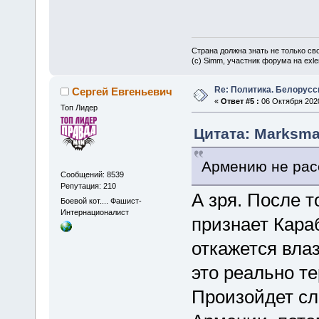
Страна должна знать не только сво
(c) Simm, участник форума на exler
Re: Политика. Белорусс
Сергей Евгеньевич
«
Ответ #5 :
06 Октября 2020
Топ Лидер
Цитата: Marksman
Армению не ра
Сообщений: 8539
Репутация: 210
А зря. После т
Боевой кот.... Фашист-
Интернационалист
признает Кара
откажется влаз
это реально т
Произойдет сл