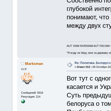
Собственно по
глубокой инте
понимают, что 
между двух ст
AUT VIAM INVENIAM AUT FACIAM
"Я мзду не беру, мне за державу о
Re: Политика. Белорусс
Marksman
«
Ответ #13 :
09 Октября 202
V.I.P.
Вот тут с одно
касается и Ук
Сообщений: 5616
Суть предыдущ
Репутация: 214
белоруса о том