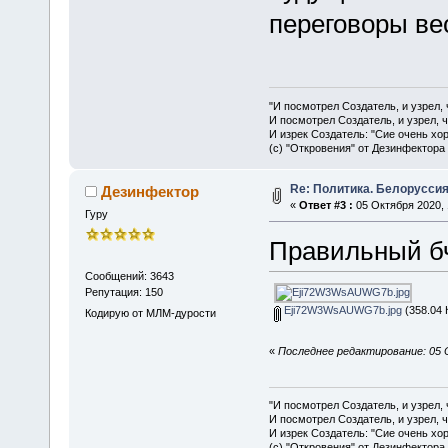
переговоры вес
"И посмотрел Создатель, и узрел,
И посмотрел Создатель, и узрел, 
И изрек Создатель: "Сие очень хо
(с) "Откровения" от Дезинфектора
Re: Политика. Белоруссия
Дезинфектор
«
Ответ #3 :
05 Октября 2020, 
Гуру
Правильный бч
Сообщений: 3643
Репутация: 150
Eji72W3WsAUWG7b.jpg
(358.04 
Кодирую от МЛМ-дурости
«
Последнее редактирование: 05 
"И посмотрел Создатель, и узрел,
И посмотрел Создатель, и узрел, 
И изрек Создатель: "Сие очень хо
(с) "Откровения" от Дезинфектора