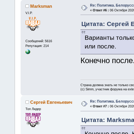
Re: Политика. Белорусс
Marksman
«
Ответ #6 :
06 Октября 2020
V.I.P.
Цитата: Сергей Е
Варианты только
Сообщений: 5616
или после.
Репутация: 214
Конечно после.
Страна должна знать не только сво
(c) Simm, участник форума на exler
Re: Политика. Белорусс
Сергей Евгеньевич
«
Ответ #7 :
06 Октября 2020
Топ Лидер
Цитата: Marksman
Конечно после. 