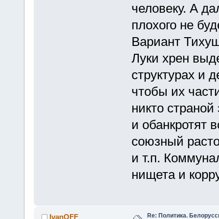
человеку. А да
плохого не буд
Вариант Тихуш
Луки хрен выд
структурах и д
чтобы их части
никто страной 
и обанкротят в
союзный расто
и т.п. Коммуна
нищета и корр
Re: Политика. Белорусс
IvanOFF