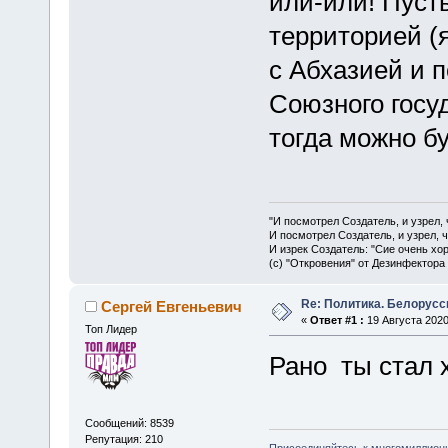
или-или! Пуст
территорией (
с Абхазией и 
Союзного госуд
тогда можно бу
"И посмотрел Создатель, и узрел,
И посмотрел Создатель, и узрел, 
И изрек Создатель: "Сие очень хо
(с) "Откровения" от Дезинфектора
Re: Политика. Белорусс
Сергей Евгеньевич
«
Ответ #1 :
19 Августа 2020
Топ Лидер
Рано ты стал 
Сообщений: 8539
Репутация: 210