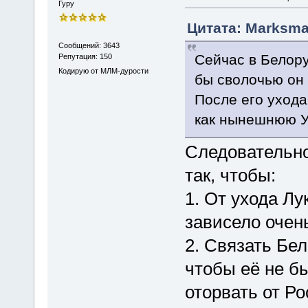
Гуру
Цитата: Marksman
Сообщений: 3643
Сейчас в Белору
Репутация: 150
Кодирую от МЛМ-дурости
бы сволочью он 
После его ухода
как нынешнюю У
Следовательно
так, чтобы:
1. От ухода Лу
зависело очен
2. Связать Бе
чтобы её не б
оторвать от Ро