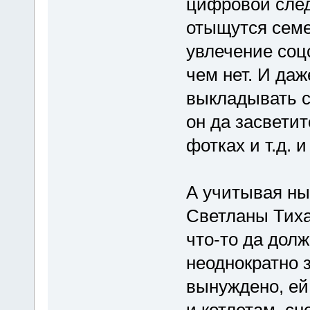
цифровой след
отыщутся семе
увлечение соцс
чем нет. И даж
выкладывать се
он да засветит
фотках и т.д. и 
А учитывая ны
Светланы Тиха
что-то да долж
неоднократно з
вынуждено, ей 
и котлетам, сн