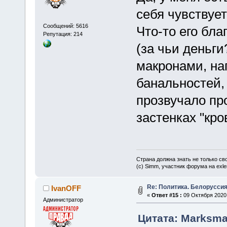
себя чувствуе
Сообщений: 5616
Что-то его бл
Репутация: 214
(за чьи деньги
макронами, наг
банальностей,
прозвучало пр
застенках "кро
Страна должна знать не только сво
(c) Simm, участник форума на exler
Re: Политика. Белоруссия
IvanOFF
«
Ответ #15 :
09 Октября 2020,
Администратор
Цитата: Marksman