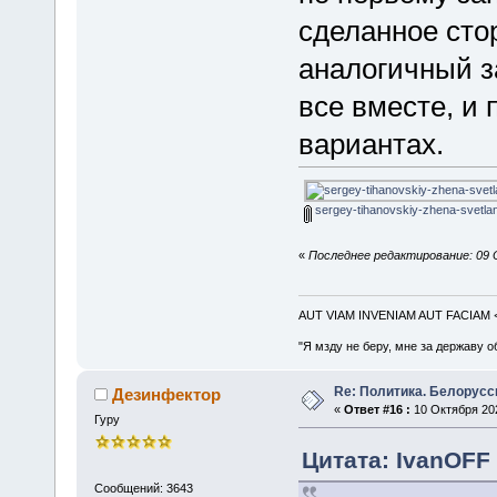
сделанное сто
аналогичный з
все вместе, и 
вариантах.
sergey-tihanovskiy-zhena-svetlan
«
Последнее редактирование: 09 
AUT VIAM INVENIAM AUT FACIAM
"Я мзду не беру, мне за державу о
Re: Политика. Белорусс
Дезинфектор
«
Ответ #16 :
10 Октября 202
Гуру
Цитата: IvanOFF 
Сообщений: 3643