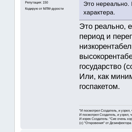
Это нереально. 
Репутация: 150
Кодирую от МЛМ-дурости
характера.
Это реально, 
период и пер
низкорентабел
высокорентабе
государство (с
Или, как мини
госпакетом.
"И посмотрел Создатель, и узрел,
И посмотрел Создатель, и узрел, 
И изрек Создатель: "Сие очень хо
(с) "Откровения" от Дезинфектора