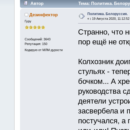
Автор
Тема: Политика. Белору
Политика. Белоруссия.
Дезинфектор
«
:
19 Августа 2020, 11:12:52
Гуру
Странно, что н
Сообщений: 3643
пор ещё не от
Репутация: 150
Кодирую от МЛМ-дурости
Колхозник дои
стульях - тепе
бочком... А хр
руководства с
деятели устро
засвербела и 
постучался, а