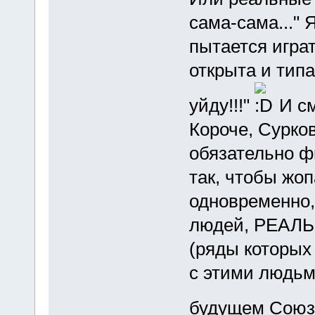
сама-сама..." 
пытается играт
открыта и типа
уйду!!!"
И см
Короче, Сурко
обязательно фи
так, чтобы жоп
одновременно,
людей, РЕАЛЬН
(ряды которых 
с этими людьм
будущем Союз