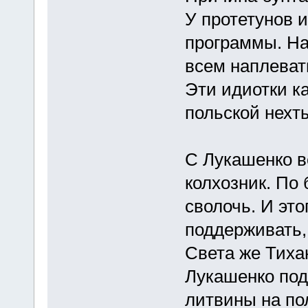
У протетунов и
программы. На
всем наплеват
Эти идиотки к
польской нехт
С Лукашенко в
колхозник. По 
сволочь. И эт
поддерживать, 
Света же Тихан
Лукашенко под
литвины на по