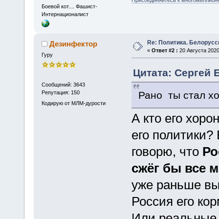
Присоединяйтесь к многомиллион
Боевой кот.... Фашист-
Интернационалист
Re: Политика. Белорусс
Дезинфектор
«
Ответ #2 :
20 Августа 2020
Гуру
Цитата: Сергей Е
Сообщений: 3643
Рано ты стал хо
Репутация: 150
Кодирую от МЛМ-дурости
А кто его хоро
его политики?
говорю, что
Ро
сжёг бы все 
уже раньше выг
Россия его кор
Или реальные 