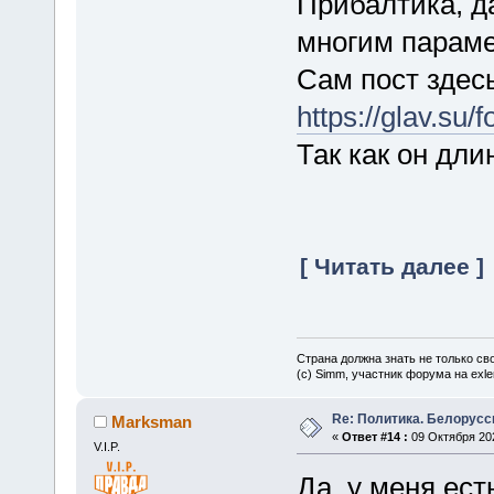
Прибалтика, д
многим параме
Сам пост здесь
https://glav.s
Так как он длин
[ Читать далее ]
Страна должна знать не только сво
(c) Simm, участник форума на exler
Re: Политика. Белорусс
Marksman
«
Ответ #14 :
09 Октября 202
V.I.P.
Да, у меня ест