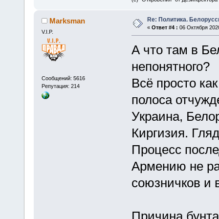
Re: Политика. Белорусс
Marksman
«
Ответ #4 :
06 Октября 2020
V.I.P.
А что там в Бе
непонятного?
Сообщений: 5616
Всё просто ка
Репутация: 214
полоса отчужд
Украина, Бело
Киргизия. Гляд
Процесс после
Армению не ра
союзничков и в
Причина бунта