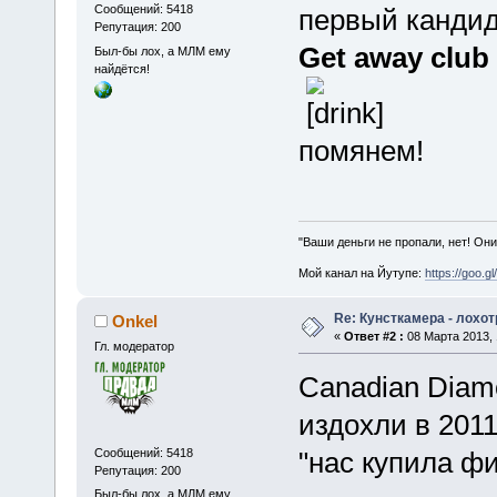
Сообщений: 5418
первый кандид
Репутация: 200
Get away club
Был-бы лох, а МЛМ ему
найдётся!
помянем!
"Ваши деньги не пропали, нет! Они
Мой канал на Йутупе:
https://goo.g
Re: Кунсткамера - лохо
Onkel
«
Ответ #2 :
08 Марта 2013, 
Гл. модератор
Canadian Diam
издохли в 201
Сообщений: 5418
"нас купила фи
Репутация: 200
Был-бы лох, а МЛМ ему