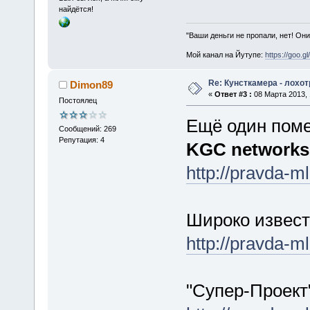
найдётся!
"Ваши деньги не пропали, нет! Они
Мой канал на Йутупе:
https://goo.g
Re: Кунсткамера - лохо
Dimon89
«
Ответ #3 :
08 Марта 2013, 
Постоялец
Ещё один пом
Сообщений: 269
Репутация: 4
KGC networks
http://pravda-m
Широко извес
http://pravda-m
"Супер-Проект