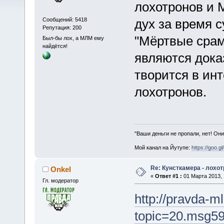
лохотронов и 
Сообщений: 5418
дух за время 
Репутация: 200
"Мёртвые срам
Был-бы лох, а МЛМ ему
найдётся!
являются дока
творится в инт
лохотронов.
"Ваши деньги не пропали, нет! Они
Мой канал на Йутупе:
https://goo.g
Re: Кунсткамера - лохо
Onkel
«
Ответ #1 :
01 Марта 2013, 
Гл. модератор
http://pravda-m
topic=20.msg5