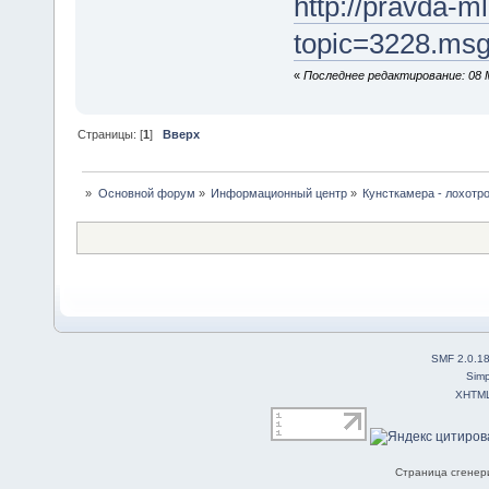
http://pravda-m
topic=3228.ms
«
Последнее редактирование: 08 
Страницы: [
1
]
Вверх
»
Основной форум
»
Информационный центр
»
Кунсткамера - лохотр
SMF 2.0.1
Simp
XHTM
Страница сгенери