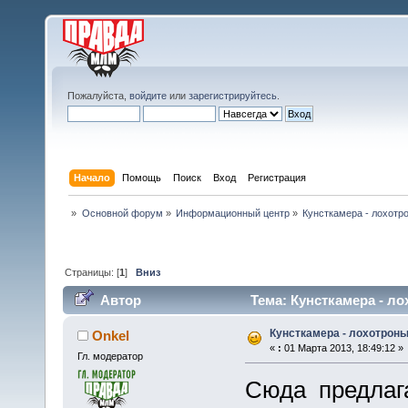
Пожалуйста,
войдите
или
зарегистрируйтесь
.
Начало
Помощь
Поиск
Вход
Регистрация
»
Основной форум
»
Информационный центр
»
Кунсткамера - лохотр
Страницы: [
1
]
Вниз
Автор
Тема: Кунсткамера - ло
Кунсткамера - лохотроны
Onkel
«
:
01 Марта 2013, 18:49:12 »
Гл. модератор
Сюда предлага