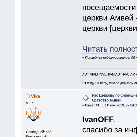
посещаемости 
церкви Амвей 
церкви [церкв
Читать полност
«
Последнее редактирование: 06 А
AUT VIAM INVENIAM AUT FACIAM
"Я мзду не беру, мне за державу о
Re: Церковь по франшиз
Vika
братство Амвей.
V.I.P.
«
Ответ #1 :
31 Июля 2010, 22:04:3
IvanOFF
,
спасибо за ин
Сообщений: 468
Репутация: 61