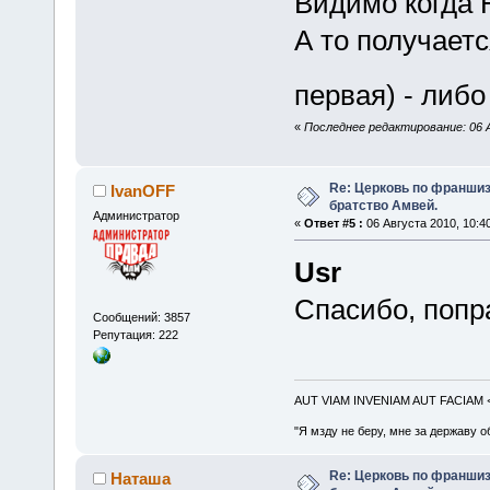
Видимо когда 
А то получаетс
первая) - либ
«
Последнее редактирование: 06 А
Re: Церковь по франшиз
IvanOFF
братство Амвей.
Администратор
«
Ответ #5 :
06 Августа 2010, 10:40
Usr
Спасибо, попр
Сообщений: 3857
Репутация: 222
AUT VIAM INVENIAM AUT FACIAM
"Я мзду не беру, мне за державу о
Re: Церковь по франшиз
Наташа