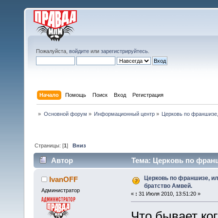
Пожалуйста,
войдите
или
зарегистрируйтесь
.
Начало
Помощь
Поиск
Вход
Регистрация
»
Основной форум
»
Информационный центр
»
Церковь по франшизе,
Страницы: [
1
]
Вниз
Автор
Тема: Церковь по франш
раз)
Церковь по франшизе, и
IvanOFF
братство Амвей.
Администратор
«
:
31 Июля 2010, 13:51:20 »
Что бывает ко