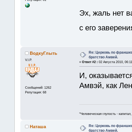
Эх, жаль нет в
с его заверени
Re: Церковь по франшиз
ВодкуГлыть
братство Амвей.
V.I.P.
«
Ответ #2 :
02 Августа 2010, 06:11
И, оказывается
Амвэй, как Ле
Сообщений: 1262
Репутация: 68
"Человеческая глупость - капитал
Re: Церковь по франшиз
Наташа
братство Амвей.