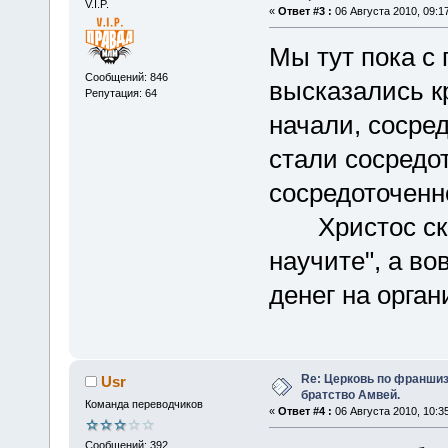
V.I.P.
«
Ответ #3 :
06 Августа 2010, 09:17
Мы тут пока с
Сообщений: 846
высказались кр
Репутация: 64
начали, сосре
стали сосредо
сосредоточенн
Христос сказ
научите", а во
денег на орга
Re: Церковь по франшиз
Usr
братство Амвей.
Команда переводчиков
«
Ответ #4 :
06 Августа 2010, 10:35
Сообщений: 392