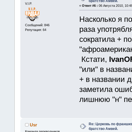
братство Амвей.
V.I.P.
«
Ответ #6 :
06 Августа 2010, 10:48
Насколько я п
Сообщений: 846
раза употрябля
Репутация: 64
сократила + п
"афроамерикан
Кстати,
IvanO
"или" в назван
+ в названии д
заметила ошиб
лишнюю "н" пе
Re: Церковь по франшиз
Usr
братство Амвей.
Команда переводчиков