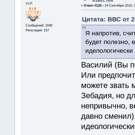
"ИЗВЕСТИЯ"
V.I.P.
«
Ответ #125 :
24 Сентября 2010, 1
Цитата: ВВС от 2
Сообщений: 1590
Репутация: 157
Я напротив, сч
будет полезно, 
иделологически
Василий (Вы п
Или предпочит
можете звать 
Зебадия, но дл
непривычно, ве
давно сменил)
идеологически