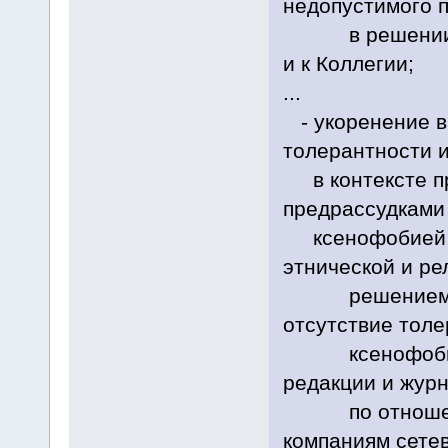
недопустимого 
в решении Кол
и к Коллегии;
...
- укоренение в
толерантности и
в контексте пр
предрассудками
ксенофобией, 
этнической и р
решением Кол
отсутствие толе
ксенофобии в 
редакции и жур
по отношению
компаниям сетев