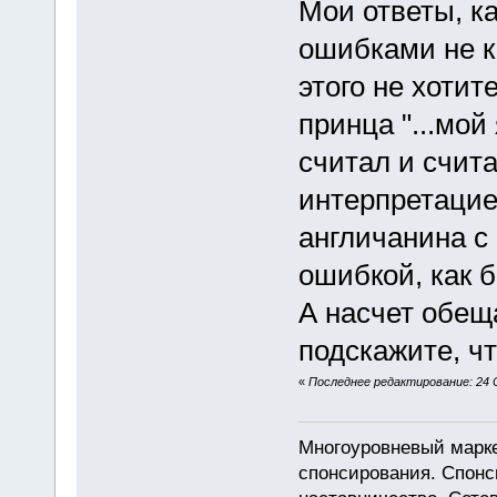
Мои ответы, к
ошибками не к
этого не хотит
принца "...мой
считал и счит
интерпретацие
англичанина с
ошибкой, как б
А насчет обещ
подскажите, ч
«
Последнее редактирование: 24 
Многоуровневый марке
спонсирования. Спон