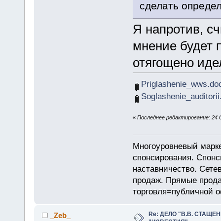
сделать опреде
Я напротив, с
мнение будет п
отягощено иде
Priglashenie_wws.do
Soglashenie_auditori
«
Последнее редактирование: 24 
Многоуровневый марке
спонсирования. Спон
наставничество. Сете
продаж. Прямые прод
торговля=публичной 
Re: ДЕЛО "В.В. СТАЩЕ
_Zeb_