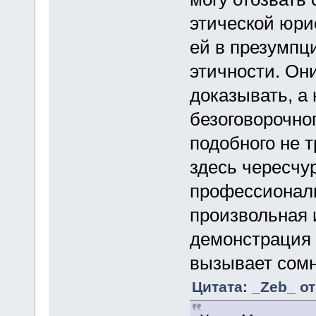
этической юрис
ей в презумпц
этичности. Они
доказывать, а 
безоговорочног
подобного не т
здесь чересчур
профессионали
произвольная 
демонстрация 
вызывает сомн
Цитата: _Zeb_ от