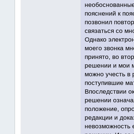
необоснованные 
пояснений к поя
позвонил повтор
связаться со мн
Однако электрон
моего звонка мн
принято, во вто
решении и мои 
можно учесть в 
поступившие мат
Впоследствии ок
решении означа
положение, опр
редакции и док
невозможность е