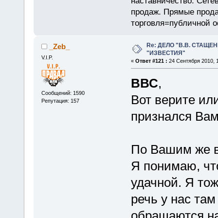
наставничество. Сете
продаж. Прямые прод
торговля=публичной 
Re: ДЕЛО "В.В. СТАЩЕ
_Zeb_
"ИЗВЕСТИЯ"
V.I.P.
«
Ответ #121 :
24 Сентября 2010, 1
ВВС
,
Сообщений: 1590
Вот верите или
Репутация: 157
признался Вам
По Вашим же в
Я понимаю, чт
удачной. Я тож
речь у нас там
обращаются на