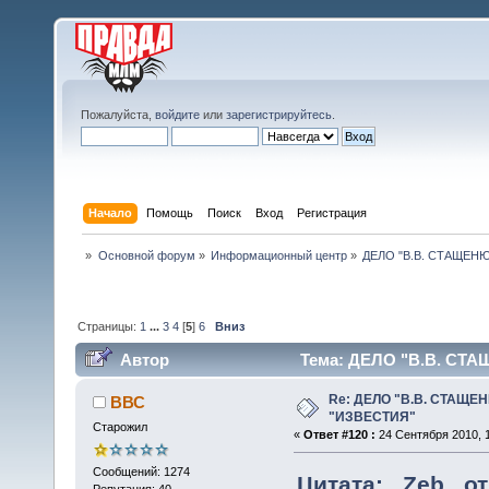
Пожалуйста,
войдите
или
зарегистрируйтесь
.
Начало
Помощь
Поиск
Вход
Регистрация
»
Основной форум
»
Информационный центр
»
ДЕЛО "В.В. СТАЩЕН
Страницы:
1
...
3
4
[
5
]
6
Вниз
Автор
Тема: ДЕЛО "В.В. СТ
раз)
Re: ДЕЛО "В.В. СТАЩЕ
ВВС
"ИЗВЕСТИЯ"
Старожил
«
Ответ #120 :
24 Сентября 2010, 1
Сообщений: 1274
Цитата: _Zeb_ от
Репутация: 40