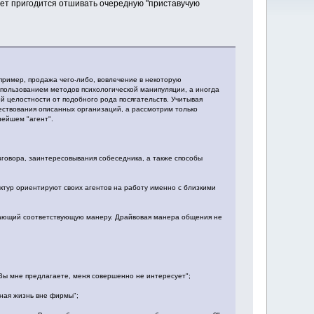
жет пригодится отшивать очередную "приставучую
апример, продажа чего-либо, вовлечение в некоторую
спользованием методов психологической манипуляции, а иногда
й целостности от подобного рода посягательств. Учитывая
ществования описанных организаций, а рассмотрим только
нейшем "агент".
азговора, заинтересовывания собеседника, а также способы
ктур ориентируют своих агентов на работу именно с близкими
ажающий соответствующую манеру. Драйвовая манера общения не
 Вы мне предлагаете, меня совершенно не интересует";
ичная жизнь вне фирмы";