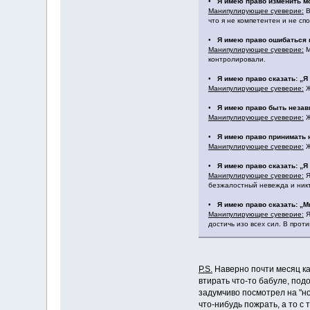
•
Я имею право изменить м
Манипулирующее суеверие:
В
что я не компетентен и не сп
•
Я имею право ошибаться 
Манипулирующее суеверие:
М
контролировали.
•
Я имею право сказать: „Я
Манипулирующее суеверие:
Ж
•
Я имею право быть незав
Манипулирующее суеверие:
Ж
•
Я имею право принимать 
Манипулирующее суеверие:
Ж
•
Я имею право сказать: „Я
Манипулирующее суеверие:
Я
безжалостный невежда и никт
•
Я имею право сказать: „М
Манипулирующее суеверие:
Я
достичь изо всех сил. В прот
P.S.
Наверно почти месяц как
втирать что-то бабуле, под
задумчиво посмотрел на "нов
что-нибудь пожрать, а то с 