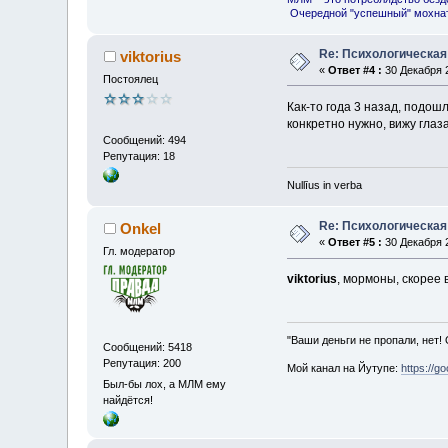
Очередной "успешный" мохнат
Re: Психологическая
viktorius
«
Ответ #4 :
30 Декабря 2
Постоялец
Как-то года 3 назад, подош
конкретно нужно, вижу глаза
Сообщений: 494
Репутация: 18
Nullīus in verba
Re: Психологическая
Onkel
«
Ответ #5 :
30 Декабря 2
Гл. модератор
viktorius
, мормоны, скорее в
"Ваши деньги не пропали, нет!
Сообщений: 5418
Репутация: 200
Мой канал на Йутупе:
https://g
Был-бы лох, а МЛМ ему
найдётся!