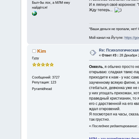
Был-бы лох, а МЛМ ему
И я ляпнул своё коронное: "
найдётся!
Жду теперь...
"Ваши деньги не пропали, нет!
Мой канал на Йутупе:
https://g
Re: Психологическая
Kim
«
Ответ #3 :
28 Декабря 2
Гуру
Онкель
, я обычно просто н
открываю: сладкая твикс-па
приходите к нам - у нас сам
Сообщений: 3727
Репутация: 123
заученному всякую фигню, х
стебаться, девчонка уже не
Pyramidhead
у них угощать прихожан, хот
праведный христианин, то я 
его с дарственной на его к
ждал откровений.
Я посмотрел на часы, сказал
так грустно.
«
Последнее редактирование: 2
МЛМ – это потреблядство безд