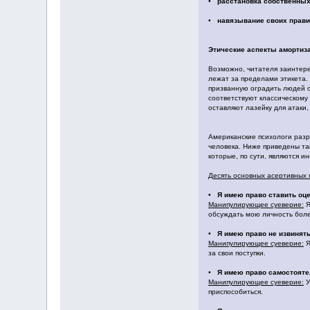
•
расстановка собственных
•
навязывание своих прави
Этические аспекты амортиз
Возможно, читателя заинтере
лежат за пределами этикета. 
призванную оградить людей о
соответствуют классическому
оставляют лазейку для атаки,
Американские психологи разр
человека. Ниже приведены та
которые, по сути, являются 
Десять основных асертивных 
•
Я имею право ставить оце
Манипулирующее суеверие:
Я
обсуждать мою личность боле
•
Я имею право не извинять
Манипулирующее суеверие:
Я
за свои поступки.
•
Я имею право самостоятел
Манипулирующее суеверие:
У
приспособиться.