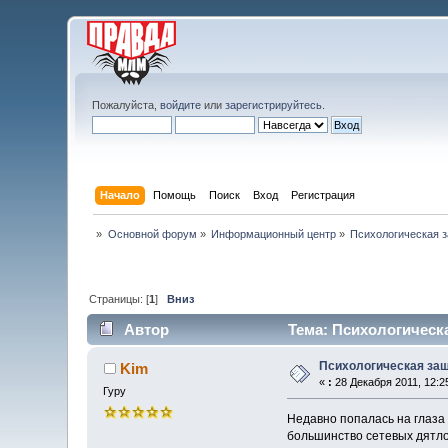
Пожалуйста,
войдите
или
зарегистрируйтесь
.
Начало
Помощь
Поиск
Вход
Регистрация
»
Основной форум
»
Информационный центр
»
Психологическая з
Страницы: [
1
]
Вниз
Автор
Тема: Психологическа
Психологическая защ
Kim
«
:
28 Декабря 2011, 12:2
Гуру
Недавно попалась на глаза
большинство сетевых дятлов