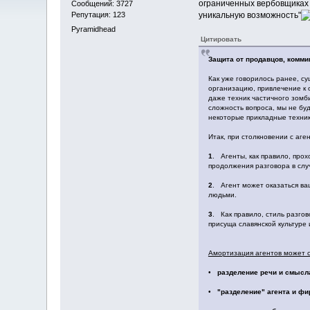
ограниченных вербовщиках 
Сообщений: 3727
Репутация: 123
уникальную возможность"
Pyramidhead
Цитировать
Защита от продавцов, комми
Как уже говорилось ранее, су
организацию, привлечение к 
даже техник частичного зомб
сложность вопроса, мы не бу
некоторые прикладные техник
Итак, при столкновении с аг
1
. Агенты, как правило, прох
продолжения разговора в слу
2
. Агент может оказаться ва
людьми.
3
. Как правило, стиль разго
присуща славянской культуре 
Амортизация агентов может с
•
разделение речи и смысл
•
"разделение" агента и ф