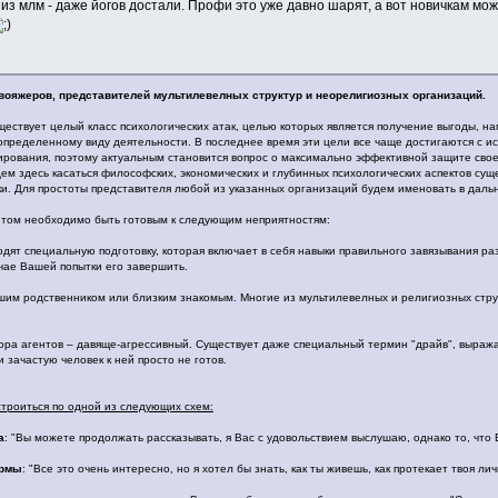
из млм - даже йогов достали. Профи это уже давно шарят, а вот новичкам мо
вояжеров, представителей мультилевелных структур и неорелигиозных организаций.
ществует целый класс психологических атак, целью которых является получение выгоды, н
определенному виду деятельности. В последнее время эти цели все чаще достигаются с и
ирования, поэтому актуальным становится вопрос о максимально эффективной защите свое
дем здесь касаться философских, экономических и глубинных психологических аспектов су
и. Для простоты представителя любой из указанных организаций будем именовать в даль
ентом необходимо быть готовым к следующим неприятностям:
одят специальную подготовку, которая включает в себя навыки правильного завязывания р
чае Вашей попытки его завершить.
шим родственником или близким знакомым. Многие из мультилевелных и религиозных стру
вора агентов – давяще-агрессивный. Существует даже специальный термин "драйв", выр
и зачастую человек к ней просто не готов.
троиться по одной из следующих схем:
а
: "Вы можете продолжать рассказывать, я Вас с удовольствием выслушаю, однако то, что
ирмы
: "Все это очень интересно, но я хотел бы знать, как ты живешь, как протекает твоя л