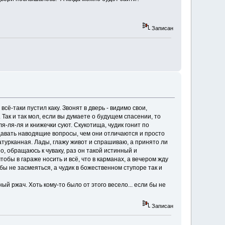
Записан
ё-таки пустил каку. Звонят в дверь - видимо свои,
 Так и так мол, если вы думаете о будущем спасении, то
ля-ля-ля и книжечки суют. Скукотища, чудик гонит по
адавать наводящие вопросы, чем они отличаются и просто
атурканная. Лады, глажу живот и спрашиваю, а принято ли
о, обращаюсь к чуваку, раз он такой истинный и
тобы в гараже носить и всё, что в карманах, а вечером жду
обы не засмеяться, а чудик в божественном ступоре так и
ый ржач. Хоть кому-то было от этого весело... если бы не
Записан