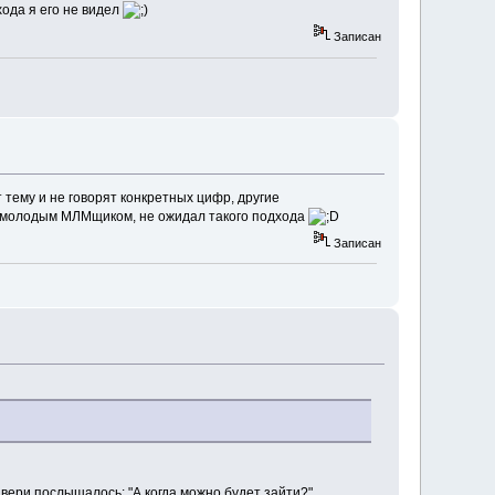
хода я его не видел
Записан
 тему и не говорят конкретных цифр, другие
е молодым МЛМщиком, не ожидал такого подхода
Записан
двери послышалось: "А когда можно будет зайти?"