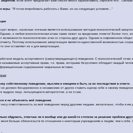
 акцентов
: если агент предлагает Вам способ много зарабатывать, спросите его: "Скольк
л игры
: "Я готов попробовать работать с Вами, но на следующих условиях…"
ации
сует вопрос, насколько этичным является использование методов психологической аморт
Однако, и любая психологическая атака также лежит за пределами этикета! Более того, кл
т возможности психологических атак со стороны друг друга. Однако в современном общест
 этикету. Поэтому использование амортизации является единственной возможностью сохра
 то они оставляют ее и для амортизации.
аботали модель ассертивного (самоутверждающего) поведения. С психологической точки 
к называемые ассертивные права, т.е. права, которыми безусловно обладает каждый чело
информационным содержанием чакральных вставок.
прав
:
нку собственному поведению, мыслям и эмоциям и быть за их последствия в ответе.
 не должен бесцеремонно и независимо от других ставить оценку себе и своему поведени
е мудрое лицо, пользующееся авторитетом, а не я сам.
ся и не объяснять моё поведение
.
 несу ответственность за моё поведение перед другими людьми, желательно, чтобы я им да
ьно обдумать, отвечаю ли я вообще или до какой-то степени за решение проблем дру
 меня больше обязательств по отношении к некоторым учреждениям и людям, чем к себе.