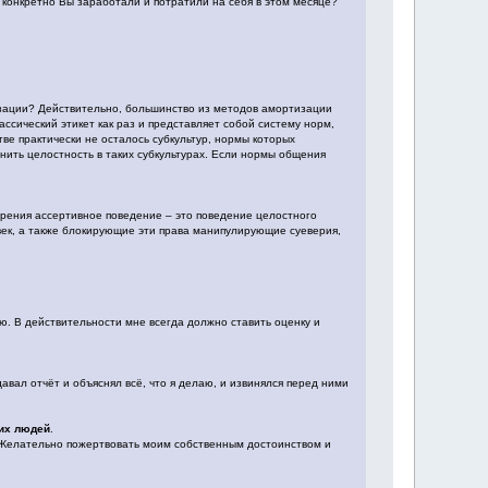
о конкретно Вы заработали и потратили на себя в этом месяце?"
изации? Действительно, большинство из методов амортизации
ассический этикет как раз и представляет собой систему норм,
ве практически не осталось субкультур, нормы которых
нить целостность в таких субкультурах. Если нормы общения
зрения ассертивное поведение – это поведение целостного
век, а также блокирующие эти права манипулирующие суеверия,
ю. В действительности мне всегда должно ставить оценку и
вал отчёт и объяснял всё, что я делаю, и извинялся перед ними
гих людей
.
 Желательно пожертвовать моим собственным достоинством и