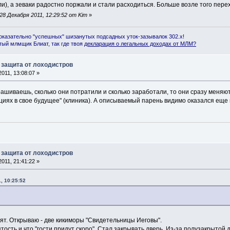
), а зеваки радостно поржали и стали расходиться. Больше возле того пере
8 Декабря 2011, 12:29:52 от Kim
»
оказательно "успешных" шизанутых подсадных уток-зазывалок 302.x!
ый млмщик Блиат, так где твоя
декларация о легальных доходах от МЛМ
?
 защита от лоходистров
011, 13:08:07 »
прашиваешь, сколько они потратили и сколько заработали, то они сразу меняют
циях в свое будущее" (клиника). А описываемый парень видимо оказался ещ
 защита от лоходистров
011, 21:41:22 »
, 10:25:52
ят. Открываю - две кикиморы "Свидетельницы Иеговы".
тость и что "гости придут скоро". Стал закрывать дверь. Из-за полузакрытой 