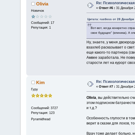
Re: Психологическая
Olivia
«
Ответ #6 :
31 Декабря 2
Новичок
Цитата: rustless от 28 Декабря 
Сообщений: 17
Репутация: 1
Вот-вот, когда конкретно спр
свое будущее" (клиника). А 
Ну, знаете, у меня двоюродн
взахлеб расказывает о све
еще какого-то партнера (св
Амвее заработала. Не повер
старости лет на курорт сво
Re: Психологическая
Kim
«
Ответ #7 :
31 Декабря 2
Гуру
Olivia
, вы действительно сч
этом подписном батрачестве
и т.д.?
Сообщений: 3727
Репутация: 123
Особенность глупости в том
Pyramidhead
верит в сказки для лохов, 
Врач тоже делает больно, н