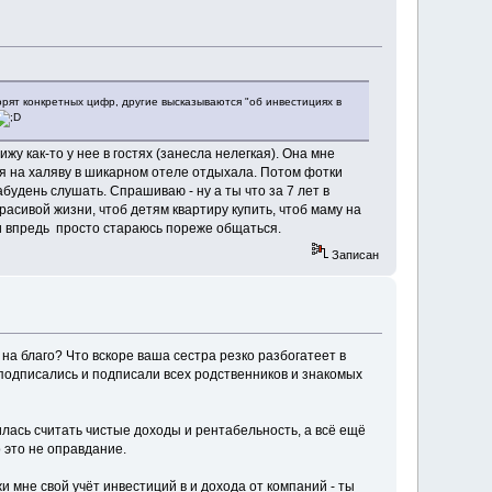
ворят конкретных цифр, другие высказываются "об инвестициях в
ижу как-то у нее в гостях (занесла нелегкая). Она мне
ея на халяву в шикарном отеле отдыхала. Потом фотки
абудень слушать. Спрашиваю - ну а ты что за 7 лет в
красивой жизни, чтоб детям квартиру купить, чтоб маму на
а и впредь просто стараюсь пореже общаться.
Записан
 на благо? Что вскоре ваша сестра резко разбогатеет в
ы подписались и подписали всех родственников и знакомых
чилась считать чистые доходы и рентабельность, а всё ещё
о это не оправдание.
жи мне свой учёт инвестиций в и дохода от компаний - ты