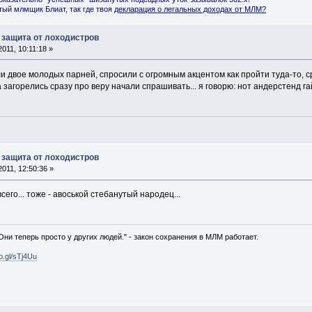
ый млмщик Блиат, так где твоя
декларация о легальных доходах от МЛМ
?
 защита от лоходистров
011, 10:11:18 »
ли двое молодых парней, спросили с огромным акцентом как пройти туда-то, 
 загорелись сразу про веру начали спрашивать... я говорю: нот андерстенд гайз 
 защита от лоходистров
011, 12:50:36 »
сего... тоже - авоськой стебанутый народец...
 Они теперь просто у других людей." - закон сохранения в МЛМ работает.
oo.gl/sTj4Uu