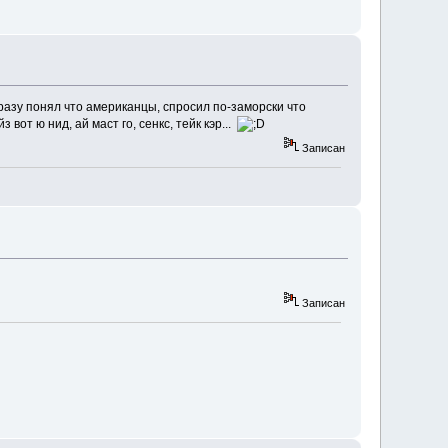
сразу понял что американцы, спросил по-заморски что
вот ю нид, ай маст го, сенкс, тейк кэр...
Записан
Записан