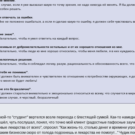
оё мнение
.
 случае, если я уже высказал какую-то точку зрения, не надо никогда её менять. Я бы дол
особен решать.
и отвечать за ошибки
.
не не положено ошибаться, а если я сделаю какую-то ошибку, я должен себя чувствовать
 не знаю"
.
елательно, чтобы я умел ответить на каждый вопрос.
исимым от доброжелательности остальных и от их хорошего отношения ко мне
.
елательно, чтобы люди ко мне хорошо относились, чтобы меня любили, я в них нуждаюсь
нелогичные решения
.
елательно, чтобы я соблюдал логику, разум, рациональность и обоснованность всего, что я
 тебя не понимаю"
.
 должен быть внимателен и чувствителен по отношению к потребностям окружающих, я долже
о меня не будет любить!
не это безразлично"
.
 должен стараться внимательно и эмоционально относиться ко всему, что случается в мире.
ивном случае, я черствый, безразличный
ой-то "студент" вертелся возле перехода с блестящей сумкой. Как-то намедни
ошёл, чуть послушал, понял, что точно мой клиент (радостные пафосные зауч
ые лекарства от всего", спросил: "Как жизнь-то, столько денег и времени угро
таким бизнесом скоро от голода подохнешь и лекарства не помогут..." Чудик п