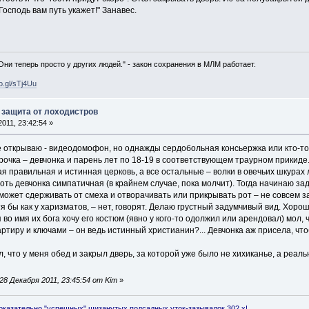
Господь вам путь укажет!" Занавес.
 Они теперь просто у других людей." - закон сохранения в МЛМ работает.
oo.gl/sTj4Uu
 защита от лоходистров
011, 23:42:54 »
е открываю - видеодомофон, но однажды сердобольная консьержка или кто-то вс
рочка – девчонка и парень лет по 18-19 в соответствующем траурном прикиде.
ая правильная и истинная церковь, а все остальные – волки в овечьих шкурах 
оть девчонка симпатичная (в крайнем случае, пока молчит). Тогда начинаю з
 может сдерживать от смеха и отворачивать или прикрывать рот – не совсем з
я бы как у харизматов, – нет, говорят. Делаю грустный задумчивый вид. Хорош
во имя их бога хочу его костюм (явно у кого-то одолжил или арендовал) мол, ч
вартиру и ключами – он ведь истинный христианин?... Девчонка аж присела, чт
, что у меня обед и закрыл дверь, за которой уже было не хихиканье, а реальн
8 Декабря 2011, 23:45:54 от Kim
»
оказательно "успешных" шизанутых подсадных уток-зазывалок 302.x!