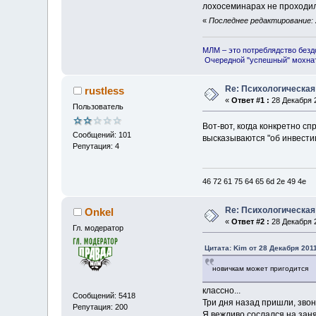
лохосеминарах не проходили
«
Последнее редактирование: 2
МЛМ – это потреблядство безд
Очередной "успешный" мохнат
Re: Психологическая
rustless
«
Ответ #1 :
28 Декабря 2
Пользователь
Вот-вот, когда конкретно с
Сообщений: 101
высказываются "об инвести
Репутация: 4
46 72 61 75 64 65 6d 2e 49 4e
Re: Психологическая
Onkel
«
Ответ #2 :
28 Декабря 2
Гл. модератор
Цитата: Kim от 28 Декабря 2011
новичкам может пригодится
классно...
Сообщений: 5418
Три дня назад пришли, звон
Репутация: 200
Я вежливо сослался на заня