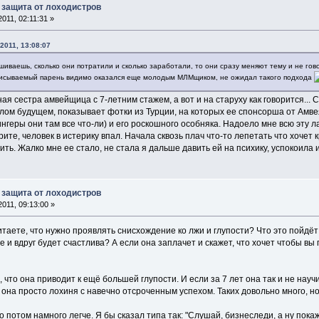
 защита от лоходистров
011, 02:11:31 »
2011, 13:08:07
ашиваешь, сколько они потратили и сколько заработали, то они сразу меняют тему и не го
описываемый парень видимо оказался еще молодым МЛМщиком, не ожидал такого подхода
ая сестра амвейщица с 7-летним стажем, а вот и на старуху как говорится... С
тлом будущем, показывает фотки из Турции, на которых ее спонсорша от Амв
ингеры они там все что-ли) и его роскошного особняка. Надоело мне всю эту л
ите, человек в истерику впал. Начала сквозь плач что-то лепетать что хочет 
зить. Жалко мне ее стало, не стала я дальше давить ей на психику, успокоил
 защита от лоходистров
011, 09:13:00 »
итаете, что нужно проявлять снисхождение ко лжи и глупости? Что это пойдёт
 и вдруг будет счастлива? А если она заплачет и скажет, что хочет чтобы в
, что она приводит к ещё большей глупости. И если за 7 лет она так и не нау
то она просто лохиня с навечно отсроченным успехом. Таких довольно много, н
о потом намного легче. Я бы сказал типа так: "Слушай, бизнеследи, а ну пока