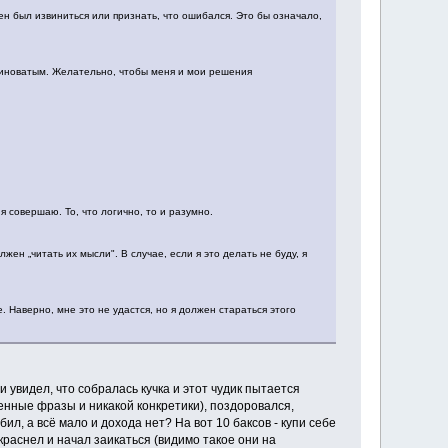
жен был извиниться или признать, что ошибался. Это бы означало,
 виноватым. Желательно, чтобы меня и мои решения
.
 совершаю. То, что логично, то и разумно.
н „читать их мысли". В случае, если я это делать не буду, я
 Наверно, мне это не удастся, но я должен стараться этого
 увидел, что собралась кучка и этот чудик пытается
енные фразы и никакой конкретики), поздоровался,
бил, а всё мало и дохода нет? На вот 10 баксов - купи себе
окраснел и начал заикаться (видимо такое они на