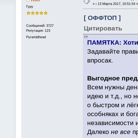
«
:
13 Марта 2017, 10:51:54 »
Гуру
[ ОФФТОП ]
Сообщений: 3727
Цитировать
Репутация: 123
Pyramidhead
ПАМЯТКА: Хоти
Задавайте прав
впросак.
Выгодное пред
Всем нужны день
идею и т.д., но
о быстром и лёг
особняках и бог
независимости 
Далеко
не все
пр