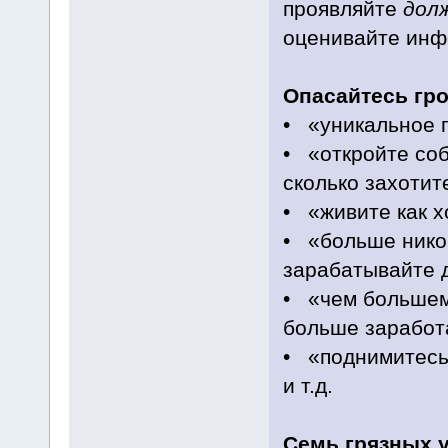
проявляйте
дол
оценивайте ин
Опасайтесь гр
• «уникальное п
• «откройте со
сколько захотит
• «живите как х
• «больше никог
зарабатывайте 
• «чем большем
больше заработ
• «поднимитесь
и т.д.
Семь грязных 