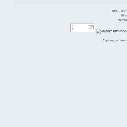
SMF 2.0.1
Simp
XHTM
Страница сгенери