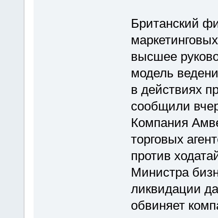
Британский фи
маркетинговых
высшее руково
модель ведени
в действиях п
сообщили вчер
Компания Амве
торговых аген
против ходата
Министра бизн
ликвидации да
обвиняет комп