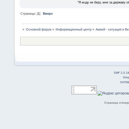
"Я мзду не беру, мне за державу о
Страницы: [
1
]
Вверх
»
Основной форум
»
Информационный центр
»
Амвей - ситуация в В
SMF 2.0.1
Simp
XHTM
Страница сгенери