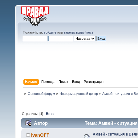
Пожалуйста,
войдите
или
зарегистрируйтесь
.
Начало
Помощь
Поиск
Вход
Регистрация
»
Основной форум
»
Информационный центр
»
Амвей - ситуация в В
Страницы: [
1
]
Вниз
Автор
Тема: Амвей - ситуация
Амвей - ситуация в Вел
IvanOFF