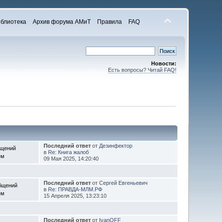
блиотека
Архив форума АМиТ
Правила
FAQ
Новости:
Есть вопросы? Читай FAQ!
Последний ответ
от
Дезинфектор
бщений
в
Re: Книга жалоб
ем
09 Мая 2025, 14:20:40
Последний ответ
от
Сергей Евгеньевич
бщений
в
Re: ПРАВДА-МЛМ.РФ
ем
15 Апреля 2025, 13:23:10
Последний ответ
от
IvanOFF