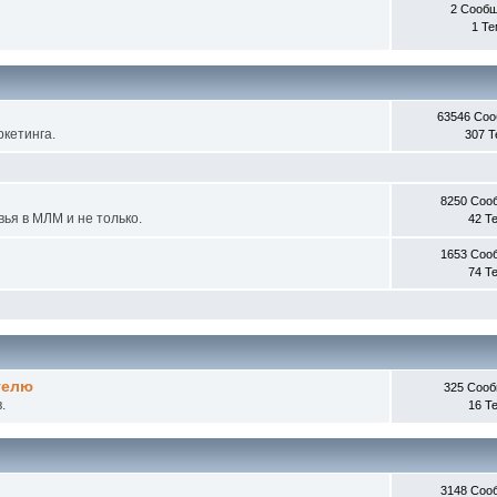
2 Сооб
1 Т
63546 Со
кетинга.
307 
8250 Соо
ья в МЛМ и не только.
42 Т
1653 Соо
74 Т
телю
325 Соо
.
16 Т
3148 Соо