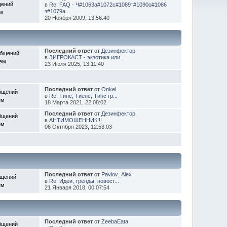
щений
в
Re: FAQ - Ч#1063а#1072с#1089т#1090о#1086
з#1079а...
ем
20 Ноября 2009, 13:56:40
Последний ответ
от
Дезинфектор
общений
в
ЗИГРОКАСТ - экзотика или...
Тем
23 Июля 2025, 13:11:40
Последний ответ
от
Onkel
бщений
в
Re: Тинс, Тиенс, Тинс гр...
ем
18 Марта 2021, 22:08:02
Последний ответ
от
Дезинфектор
бщений
в
АНТИМОШЕННИК!!!
ем
06 Октября 2023, 12:53:03
Последний ответ
от
Pavlov_Alex
бщений
в
Re: Идеи, тренды, новост...
ем
21 Января 2018, 00:07:54
Последний ответ
от
ZeebaEata
бщений