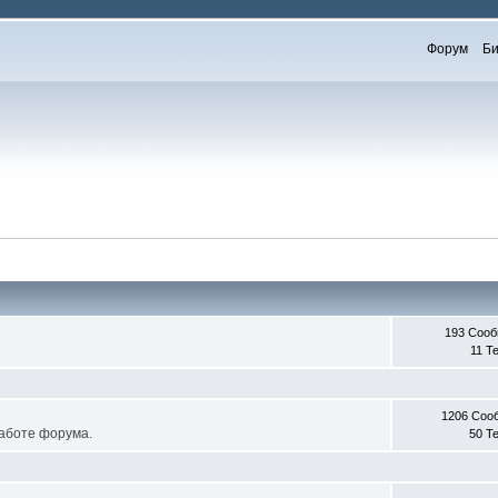
Форум
Би
193 Соо
11 Т
1206 Соо
работе форума.
50 Т