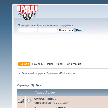
Пожалуйста,
войдите
или
зарегистрируйтесь
.
Начало
Помощь
Поиск
Вход
Регистрация
»
Основной форум
»
Правда о МЛМ
»
Архив
Страницы: [
1
]
Вниз
Тема
/
Автор
AMWAY, часть 2
Автор
amarylis
«
1
2
3
...
202
»