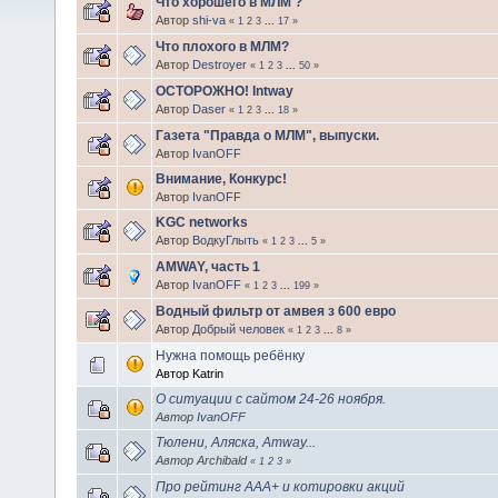
Что хорошего в МЛМ ?
Автор
shi-va
«
1
2
3
...
17
»
Что плохого в МЛМ?
Автор
Destroyer
«
1
2
3
...
50
»
ОСТОРОЖНО! Intway
Автор
Daser
«
1
2
3
...
18
»
Газета "Правда о МЛМ", выпуски.
Автор
IvanOFF
Внимание, Конкурс!
Автор
IvanOFF
KGC networks
Автор
ВодкуГлыть
«
1
2
3
...
5
»
AMWAY, часть 1
Автор
IvanOFF
«
1
2
3
...
199
»
Водный фильтр от амвея з 600 евро
Автор
Добрый человек
«
1
2
3
...
8
»
Нужна помощь ребёнку
Автор Katrin
О ситуации с сайтом 24-26 ноября.
Автор
IvanOFF
Тюлени, Аляска, Amway...
Автор Archibald
«
1
2
3
»
Про рейтинг ААА+ и котировки акций