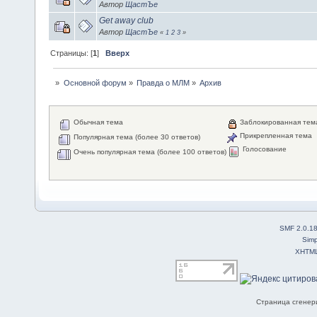
Автор
ЩастЪе
Get away club
Автор
ЩастЪе
«
1
2
3
»
Страницы: [
1
]
Вверх
»
Основной форум
»
Правда о МЛМ
»
Архив
Обычная тема
Заблокированная тем
Прикрепленная тема
Популярная тема (более 30 ответов)
Голосование
Очень популярная тема (более 100 ответов)
SMF 2.0.1
Simp
XHTM
Страница сгенери