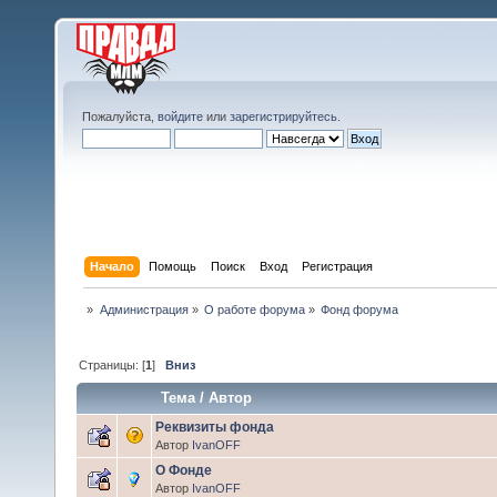
Пожалуйста,
войдите
или
зарегистрируйтесь
.
Начало
Помощь
Поиск
Вход
Регистрация
»
Администрация
»
О работе форума
»
Фонд форума
Страницы: [
1
]
Вниз
Тема
/
Автор
Реквизиты фонда
Автор
IvanOFF
О Фонде
Автор
IvanOFF