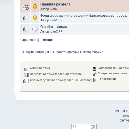
Правила раздела
Автор
IvanOFF
Фонд форума или о решении финансовых вопросов.
Автор
IvanOFF
О работе Фонда
Автор
IvanOFF
Страницы: [
1
]
Вверх
»
Администрация
»
О работе форума
»
Фонд форума
Обычная тема
Заблокированная тем
Прикрепленная тема
Популярная тема (более 30 ответов)
Голосование
Очень популярная тема (более 100 ответов)
SMF 2.0.1
Simp
XHTM