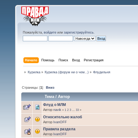
Пожалуйста,
войдите
или
зарегистрируйтесь
.
Начало
Помощь
Поиск
Вход
Регистрация
»
Курилка
»
Курилка (форум ни о чем...)
»
Флудильня
Страницы: [
1
]
Вниз
Тема
/
Автор
Флуд о МЛМ
Автор
navik
«
1
2
3
...
33
»
Относительно жалоб
Автор
IvanOFF
Правила раздела
Автор
IvanOFF