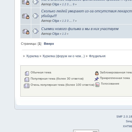
Автор
Olga
«
1
2
3
...
9
»
Сколько людей умирают из-за отсутствия лекарст
убийцы!!!
Автор
Olga
«
1
2
3
...
7
»
Съемки нового фильма и мы в них участвуем
Автор
Olga
«
1
2
»
Страницы: [
1
]
Вверх
»
Курилка
»
Курилка (форум ни о чем...)
»
Флудильня
Обычная тема
Заблокированная тем
Прикрепленная тема
Популярная тема (более 30 ответов)
Голосование
Очень популярная тема (более 100 ответов)
SMF 2.0.1
Simp
XHTM