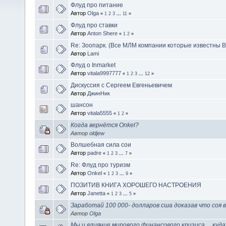
Флуд про питание
Автор
Olga
«
1
2
3
...
11
»
Флуд про ставки
Автор
Anton Shere
«
1
2
»
Re: Зоопарк. (Все МЛМ компании которые известны В
Автор
Lami
Флуд о Inmarket
Автор
vitala9997777
«
1
2
3
...
12
»
Дискуссия с Сергеем Евгеньевичем
Автор
ДжинНик
шансон
Автор
vitala5555
«
1
2
»
Когда вернётся Onkel?
Автор
oldjew
Волшебная сила сои
Автор
padre
«
1
2
3
...
7
»
Re: Флуд про туризм
Автор
Onkel
«
1
2
3
...
9
»
ПОЗИТИВ КНИГА ХОРОШЕГО НАСТРОЕНИЯ
Автор
Janetta
«
1
2
3
...
5
»
Заработай 100 000- долларов сша доказав что соя 
Автор
Olga
Мы и влияние мирового финансового кризиса ... куд