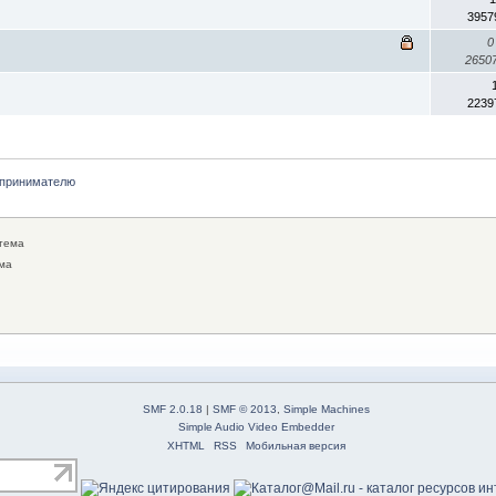
3957
0
2650
2239
принимателю
тема
ма
SMF 2.0.18
|
SMF © 2013
,
Simple Machines
Simple Audio Video Embedder
XHTML
RSS
Мобильная версия