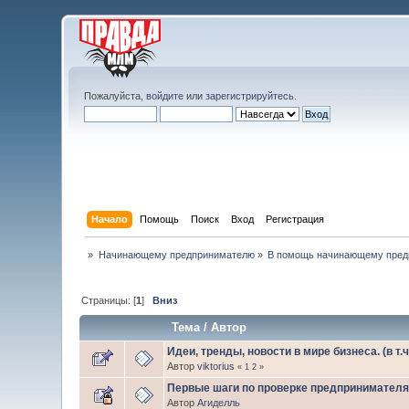
Пожалуйста,
войдите
или
зарегистрируйтесь
.
Начало
Помощь
Поиск
Вход
Регистрация
»
Начинающему предпринимателю
»
В помощь начинающему пред
Страницы: [
1
]
Вниз
Тема
/
Автор
Идеи, тренды, новости в мире бизнеса. (в т.
Автор
viktorius
«
1
2
»
Первые шаги по проверке предпринимател
Автор
Агиделль