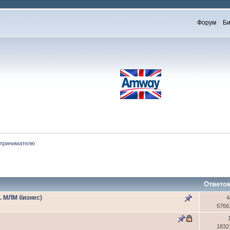
Форум
Би
принимателю
Ответо
ч. МЛМ бизнес)
4
5766
я
1832