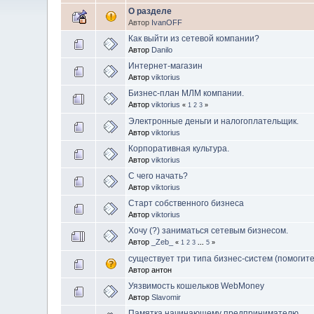
О разделе
Автор
IvanOFF
Как выйти из сетевой компании?
Автор
Danilo
Интернет-магазин
Автор
viktorius
Бизнес-план МЛМ компании.
Автор
viktorius
«
1
2
3
»
Электронные деньги и налогоплательщик.
Автор
viktorius
Корпоративная культура.
Автор
viktorius
С чего начать?
Автор
viktorius
Старт собственного бизнеса
Автор
viktorius
Хочу (?) заниматься сетевым бизнесом.
Автор
_Zeb_
«
1
2
3
...
5
»
существует три типа бизнес-систем (помогите
Автор антон
Уязвимость кошельков WebMoney
Автор
Slavomir
Памятка начинающему предпринимателю