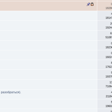
1828
1814
2
1924
6
5108
1823
1602
1762
1937
1
7106
 разобраться).
2118
1960
1