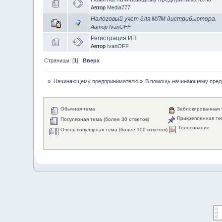
Автор
Media777
Налоговый учет для МЛМ дистрибьютора.
Автор
IvanOFF
Регистрация ИП
Автор
IvanOFF
Страницы: [
1
]
Вверх
»
Начинающему предпринимателю
»
В помощь начинающему пред
Обычная тема
Заблокированная 
Прикрепленная те
Популярная тема (более 30 ответов)
Голосование
Очень популярная тема (более 100 ответов)