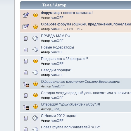
Тема
/
Автор
Форум ищет нового капитана!
Автор
IvanOFF
О работе форума (ошибки, предложения, пожелани
Автор
IvanOFF
«
1
2
3
...
26
»
ПРАВДА-МЛМ.РФ
Автор
IvanOFF
Новые модераторы
Автор
IvanOFF
Поздравляю с 23 февраля!!!
Автор
IvanOFF
Наводим порядок!
Автор
IvanOFF
Официальные извинения Сергею Евгеньевичу.
Автор
IvanOFF
Сегодня международный день шахмат или о шахмата
Автор
IvanOFF
Операция "Принуждение к миру" )))
Автор
_Zeb_
С Новым 2012 годом!
Автор
IvanOFF
Новая группа пользователей "V.I.P."