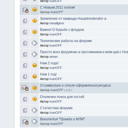
Автор
IvanOFF
С Новым 2011 годом!
Автор
IvanOFF
Заявление от камрада Hauptmoderator-а.
Автор
metallgiver
Важно! О борьбе с флудом.
Автор
IvanOFF
Технические работы на форуме
Автор
IvanOFF
Просто всех форумчан и противников и млм-цев с Но
Автор
aiman
Нам 2 года!
Автор
IvanOFF
Нам 1 год!
Автор
IvanOFF
О символике и стиле оформления ресурса
Автор
IvanOFF
«
1
2
»
Отключен поиск для гостей
Автор
IvanOFF
Статистика форума
Автор
IvanOFF
Википедия "Правда о МЛМ"
Автор
IvanOFF