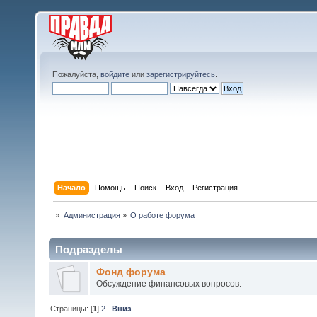
Пожалуйста,
войдите
или
зарегистрируйтесь
.
Начало
Помощь
Поиск
Вход
Регистрация
»
Администрация
»
О работе форума
Подразделы
Фонд форума
Обсуждение финансовых вопросов.
Страницы: [
1
]
2
Вниз