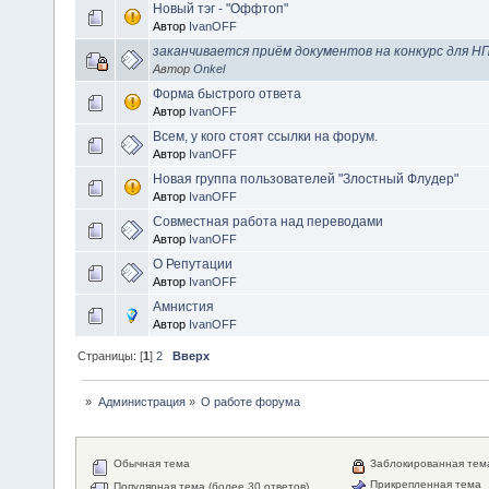
Новый тэг - "Оффтоп"
Автор
IvanOFF
заканчивается приём документов на конкурс для Н
Автор
Onkel
Форма быстрого ответа
Автор
IvanOFF
Всем, у кого стоят ссылки на форум.
Автор
IvanOFF
Новая группа пользователей "Злостный Флудер"
Автор
IvanOFF
Совместная работа над переводами
Автор
IvanOFF
О Репутации
Автор
IvanOFF
Амнистия
Автор
IvanOFF
Страницы: [
1
]
2
Вверх
»
Администрация
»
О работе форума
Обычная тема
Заблокированная тем
Прикрепленная тема
Популярная тема (более 30 ответов)