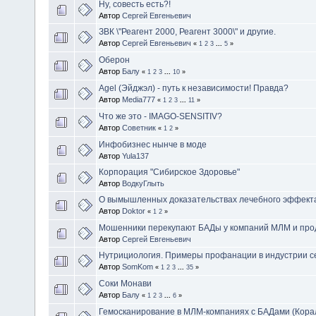
Ну, совесть есть?!
Автор
Сергей Евгеньевич
ЗВК \"Реагент 2000, Реагент 3000\" и другие.
Автор
Сергей Евгеньевич
«
1
2
3
...
5
»
Оберон
Автор
Балу
«
1
2
3
...
10
»
Agel (Эйджэл) - путь к независимости! Правда?
Автор
Media777
«
1
2
3
...
11
»
Что же это - IMAGO-SENSITIV?
Автор
Советник
«
1
2
»
Инфобизнес нынче в моде
Автор
Yula137
Корпорация "Сибирское Здоровье"
Автор
ВодкуГлыть
О вымышленных доказательствах лечебного эффек
Автор
Doktor
«
1
2
»
Мошенники перекупают БАДы у компаний МЛМ и прод
Автор
Сергей Евгеньевич
Нутрициология. Примеры профанации в индустрии с
Автор
SomKom
«
1
2
3
...
35
»
Соки Монави
Автор
Балу
«
1
2
3
...
6
»
Гемосканирование в МЛМ-компаниях с БАДами (Корал