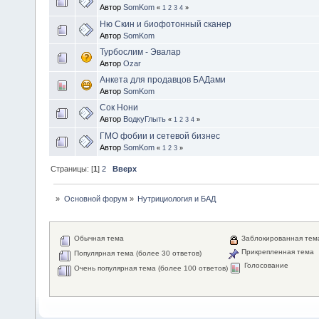
Автор
SomKom
«
1
2
3
4
»
Ню Скин и биофотонный сканер
Автор
SomKom
Турбослим - Эвалар
Автор
Ozar
Анкета для продавцов БАДами
Автор
SomKom
Сок Нони
Автор
ВодкуГлыть
«
1
2
3
4
»
ГМО фобии и сетевой бизнес
Автор
SomKom
«
1
2
3
»
Страницы: [
1
]
2
Вверх
»
Основной форум
»
Нутрициология и БАД
Обычная тема
Заблокированная тем
Прикрепленная тема
Популярная тема (более 30 ответов)
Голосование
Очень популярная тема (более 100 ответов)