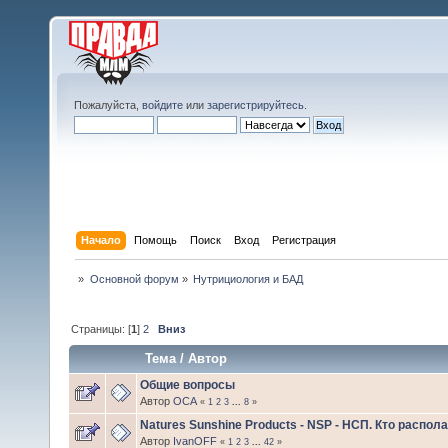
Пожалуйста,
войдите
или
зарегистрируйтесь
.
Начало
Помощь
Поиск
Вход
Регистрация
»
Основной форум
»
Нутрициология и БАД
Страницы: [
1
]
2
Вниз
Тема
/
Автор
Общие вопросы
Автор
ОСА
«
1
2
3
...
8
»
Natures Sunshine Products - NSP - НСП. Кто распо
Автор
IvanOFF
«
1
2
3
...
42
»