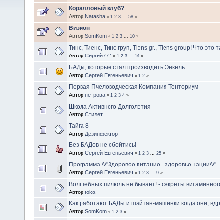
Коралловый клуб?
Автор
Natasha
«
1
2
3
...
58
»
Визион
Автор
SomKom
«
1
2
3
...
10
»
Тинс, Тиенс, Тинс груп, Tiens gr., Tiens group! Что это 
Автор
Сергей777
«
1
2
3
...
16
»
БАДы, которые стал производить Онкель.
Автор
Сергей Евгеньевич
«
1
2
»
Первая Пчеловодческая Компания Тенториум
Автор
петрова
«
1
2
3
4
»
Школа Активного Долголетия
Автор
Стилет
Тайга 8
Автор
Дезинфектор
Без БАДов не обойтись!
Автор
Сергей Евгеньевич
«
1
2
3
...
25
»
Программа \\\"Здоровое питание - здоровье нации\\\".
Автор
Сергей Евгеньевич
«
1
2
3
...
9
»
Волшебных пилюль не бывает! - секреты витаминног
Автор
toka
Как работают БАДы и шайтан-машинки когда они, вдр
Автор
SomKom
«
1
2
3
»