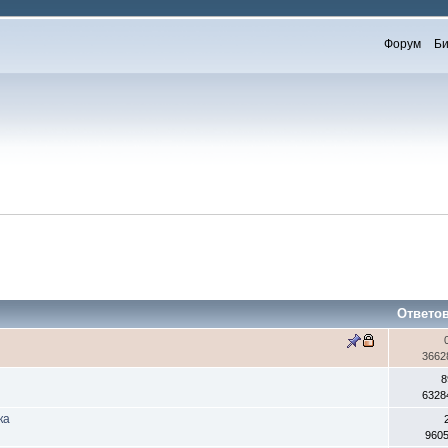
Форум
Би
Ответо
3662
8
6328
ка
960