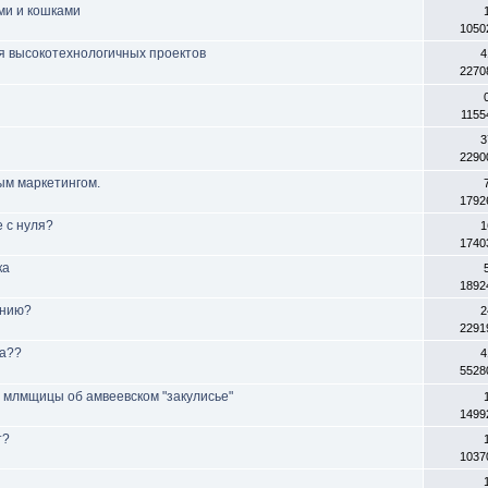
ами и кошками
1050
ля высокотехнологичных проектов
4
2270
1155
3
2290
ым маркетингом.
1792
 с нуля?
1
1740
ка
1892
анию?
2
2291
га??
4
5528
аз млмщицы об амвеевском "закулисье"
1499
т?
1037