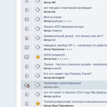
Автор AM
нет письма о повторной активации
Автор Kai
Моя история
Автор
jopaboga1
«
1
2
»
Лишить ЮТА функции игнора.
Автор
metatron
Криминальный доход - это бизнес или нет?
Автор
Kim
Аквадиск, прибор АП-1 – насколько это дейст
Автор Прагматик
«
1
2
»
GRSCompany!!!...
Автор Азат
«
1
2
3
4
»
Проект - Честно о бизнесе онлайн - swindlerne
Автор
invest01
Кто что скажет про Palmary Travel?
Автор barmoglodt
Проблема с регистрацией
Автор Leka
кто что знает о проекте 2014 года http://getpay.
Автор
ugolkaa
Trendsoundpromoter лохотрон или реальност
Автор Иван Пархоменко