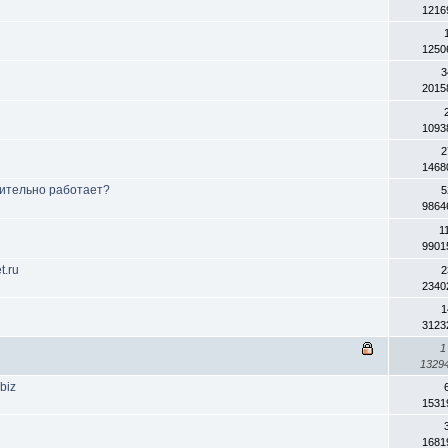
1216
1250
3
2015
1093
2
1468
вительно работает?
5
9864
1
9901
t.ru
2
2340
1
3123
1
1329
biz
1531
ь
1681