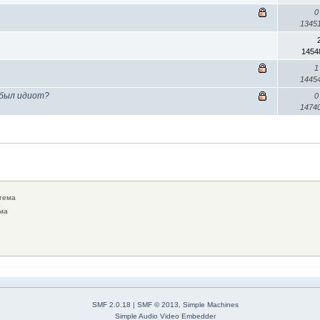
0
1345
1454
1
1445
 был идиот?
0
1474
тема
ма
SMF 2.0.18
|
SMF © 2013
,
Simple Machines
Simple Audio Video Embedder