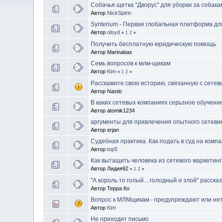
Собачья щетка "Дворус" для уборки за собак
Автор
NickSpirin
Synterium - Первая глобальная платформа д
Автор
olsyd
«
1
2
»
Получить бесплатную юридическую помощь
Автор Marinabax
Семь вопросов к млм-щикам
Автор
Kim
«
1
2
»
Расскажите свою историю, связанную с сетев
Автор Nastic
В каких сетевых компаниях серьзное обучение
Автор atomik1234
аргументы для привлечения опытного сетеви
Автор erjan
Судебная практика. Как подать в суд на комп
Автор
top5
Как вытащить человека из сетевого маркетин
Автор Лидия92
«
1
2
»
"А король то голый... голодный и злой" расск
Автор Терра Ко
Вопрос к МЛМщикам - предупреждают или не
Автор
Kim
Не приходит письмо