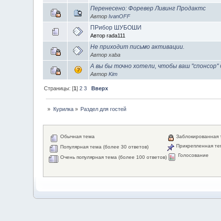
Перенесено: Форевер Ливинг Продактс
Автор
IvanOFF
ПРибор ШУБОШИ
Автор rada111
Не приходит письмо активации.
Автор xaba
А вы бы точно хотели, чтобы ваш "спонсор"
Автор
Kim
Страницы: [
1
]
2
3
Вверх
»
Курилка
»
Раздел для гостей
Обычная тема
Заблокированная 
Прикрепленная те
Популярная тема (более 30 ответов)
Голосование
Очень популярная тема (более 100 ответов)