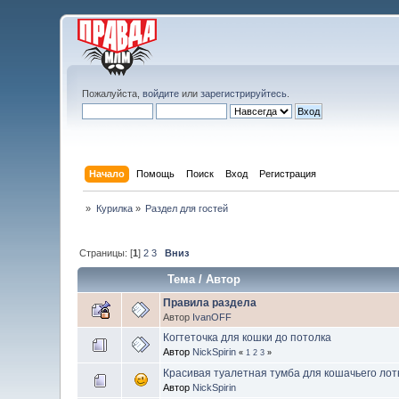
Пожалуйста,
войдите
или
зарегистрируйтесь
.
Начало
Помощь
Поиск
Вход
Регистрация
»
Курилка
»
Раздел для гостей
Страницы: [
1
]
2
3
Вниз
Тема
/
Автор
Правила раздела
Автор
IvanOFF
Когтеточка для кошки до потолка
Автор
NickSpirin
«
1
2
3
»
Красивая туалетная тумба для кошачьего лот
Автор
NickSpirin