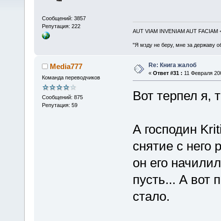
Сообщений: 3857
Репутация: 222
AUT VIAM INVENIAM AUT FACIAM
"Я мзду не беру, мне за державу о
Re: Книга жалоб
Media777
«
Ответ #31 :
11 Февраля 200
Команда переводчиков
Вот терпел я, т
Сообщений: 875
Репутация: 59
А господин Kri
снятие с него 
он его начилил
пусть... А вот
стало.