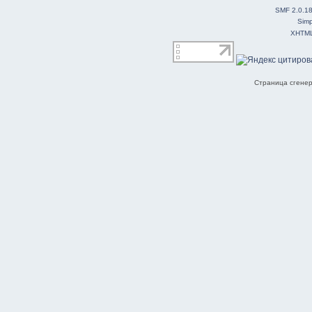
SMF 2.0.1
Simp
XHTM
Страница сгенер