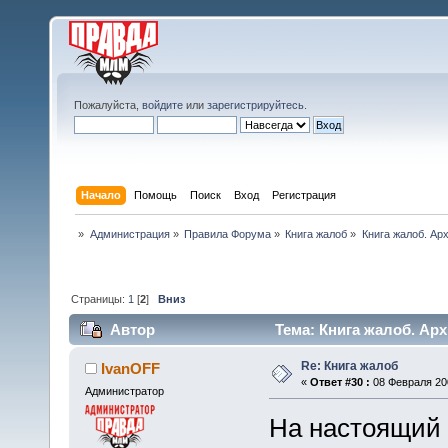
Пожалуйста,
войдите
или
зарегистрируйтесь
.
Начало
Помощь
Поиск
Вход
Регистрация
»
Администрация
»
Правила Форума
»
Книга жалоб
»
Книга жалоб. Арх
Страницы:
1
[
2
]
Вниз
Автор
Тема: Книга жалоб. Арх
Re: Книга жалоб
IvanOFF
«
Ответ #30 :
08 Февраля 200
Администратор
На настоящий