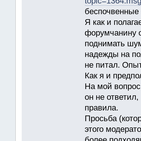
topic=1364.ms
беспочвенные 
Я как и полаг
форумчанину о
поднимать шум
надежды на по
не питал. Опыт
Как я и предпо
На мой вопрос
он не ответил
правила.
Просьба (кото
этого модерато
более подходящ