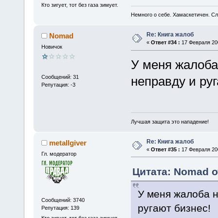
Кто зигует, тот без газа зимует.
Немного о себе. Хамаскетичен. С
Re: Книга жалоб
Nomad
«
Ответ #34 :
17 Февраля 200
Новичок
У меня жалоба 
Сообщений: 31
неправду и руг
Репутация: -3
Лучшая защита это нападение!
Re: Книга жалоб
metallgiver
«
Ответ #35 :
17 Февраля 200
Гл. модератор
Цитата: Nomad о
У меня жалоба н
Сообщений: 3740
ругают бизнес!
Репутация: 139