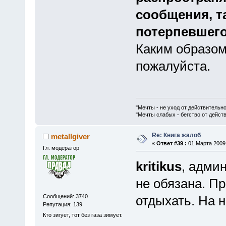
сообщения, т
потерпевшего
Каким образом
пожалуйста.
"Мечты - не уход от действительн
"Мечты слабых - бегство от дейс
Re: Книга жалоб
metallgiver
«
Ответ #39 :
01 Марта 2009,
Гл. модератор
kritikus
, адми
не обязана. П
Сообщений: 3740
отдыхать. На н
Репутация: 139
Кто зигует, тот без газа зимует.