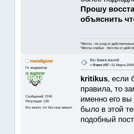
Прошу восста
объяснить чт
"Мечты - не уход от действительн
"Мечты слабых - бегство от дейс
Re: Книга жалоб
metallgiver
«
Ответ #37 :
01 Марта 2009,
Гл. модератор
kritikus
, если
правила, то за
Сообщений: 3740
именно его вы
Репутация: 139
было в этой т
Кто зигует, тот без газа зимует.
подобный пост