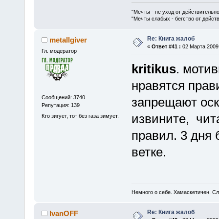
"Мечты - не уход от действительн
"Мечты слабых - бегство от дейс
Re: Книга жалоб
metallgiver
«
Ответ #41 :
02 Марта 2009,
Гл. модератор
kritikus
. моти
нравятся прав
Сообщений: 3740
запрещают оск
Репутация: 139
извините, чит
Кто зигует, тот без газа зимует.
правил. 3 дня
ветке.
Немного о себе. Хамаскетичен. С
Re: Книга жалоб
IvanOFF