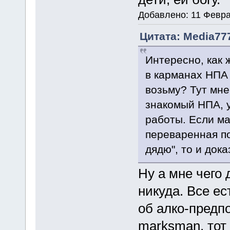
Добавлено: 11 Февра
Цитата: Media777
Интересно, как 
в карманах НПА
возьму? Тут мне
знакомый НПА, у
работы. Если ма
переваренная по
дядю", то и дока
Ну а мне чего 
никуда. Все е
об алко-предп
marksman, тот