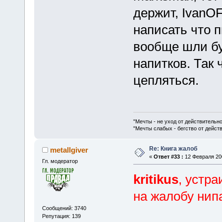
держит, IvanO
написать что п
вообще шли б
напитков. Так 
цепляться.
"Мечты - не уход от действительн
"Мечты слабых - бегство от дейс
Re: Книга жалоб
metallgiver
«
Ответ #33 :
12 Февраля 200
Гл. модератор
kritikus
, устра
на жалобу нип
Сообщений: 3740
Репутация: 139