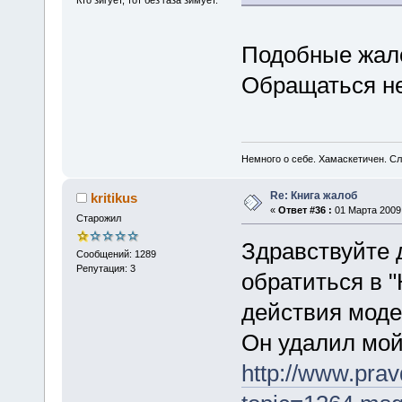
Кто зигует, тот без газа зимует.
Подобные жал
Обращаться не
Немного о себе. Хамаскетичен. С
Re: Книга жалоб
kritikus
«
Ответ #36 :
01 Марта 2009,
Старожил
Здравствуйте 
Сообщений: 1289
Репутация: 3
обратиться в "
действия модер
Он удалил мой 
http://www.pra