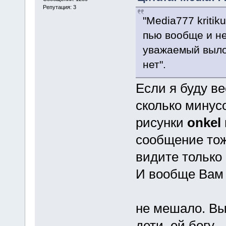
Репутация: 3
"Media777 kritik
пью вообще и не 
уважаемый вылож
нет".
Если я буду ве
сколько минус
рисунки
onkel
сообщение тож
видите только 
И вообще Вам
не мешало. Вы
дети, ей богу.