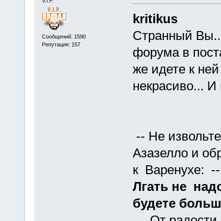
V.I.P.
kritikus
Странный Вы..
Сообщений: 1590
Репутация: 157
форума в пост
же идете к ней
некрасиво... И
-- Не извольте
Азазелло и об
к Варенухе: -
Лгать не над
будете больш
От радости вс