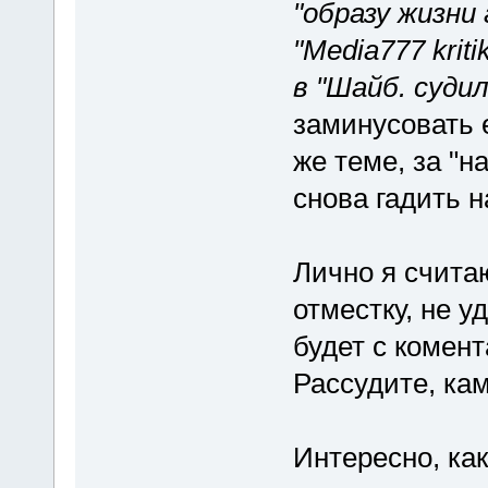
"образу жизни
"Media777 krit
в "Шайб. суди
заминусовать 
же теме, за "н
снова гадить н
Лично я счита
отместку, не 
будет с комен
Рассудите, ка
Интересно, как