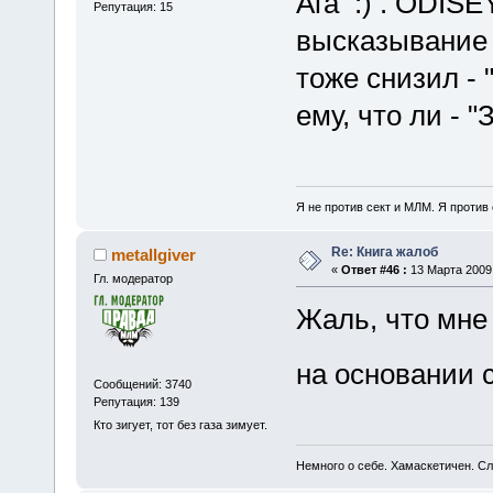
Ага
. ODISE
Репутация: 15
высказывание 
тоже снизил - 
ему, что ли - 
Я не против сект и МЛМ. Я против
Re: Книга жалоб
metallgiver
«
Ответ #46 :
13 Марта 2009,
Гл. модератор
Жаль, что мне 
на основании 
Сообщений: 3740
Репутация: 139
Кто зигует, тот без газа зимует.
Немного о себе. Хамаскетичен. С