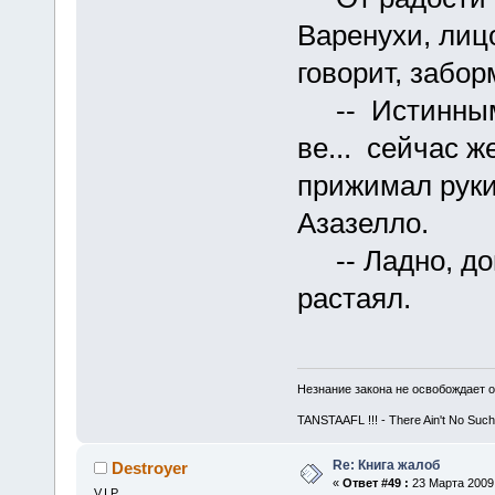
Варенухи, лицо
говорит, забор
-- Истинным..
ве... сейчас ж
прижимал руки 
Азазелло.
-- Ладно, домо
растаял.
Незнание закона не освобождает о
TANSTAAFL !!! - There Ain't No Such
Re: Книга жалоб
Destroyer
«
Ответ #49 :
23 Марта 2009,
V.I.P.