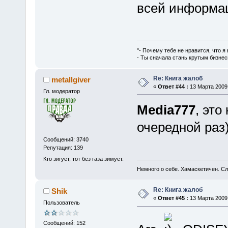
всей информац
"- Почему тебе не нравится, что я
- Ты сначала стань крутым бизнес
Re: Книга жалоб
metallgiver
«
Ответ #44 :
13 Марта 2009,
Гл. модератор
Media777
, это
очередной раз
Сообщений: 3740
Репутация: 139
Кто зигует, тот без газа зимует.
Немного о себе. Хамаскетичен. С
Re: Книга жалоб
Shik
«
Ответ #45 :
13 Марта 2009,
Пользователь
Сообщений: 152