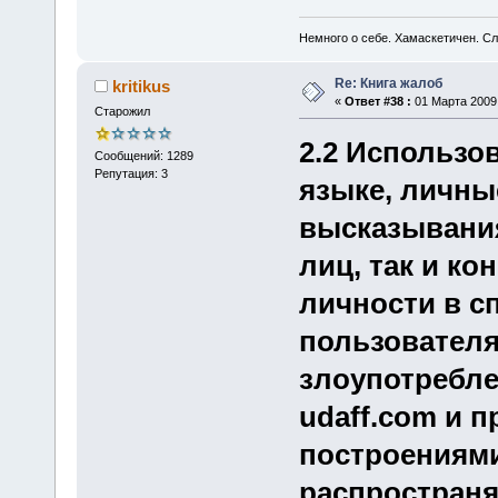
Немного о себе. Хамаскетичен. С
Re: Книга жалоб
kritikus
«
Ответ #38 :
01 Марта 2009,
Старожил
2.2 Использо
Сообщений: 1289
Репутация: 3
языке, личны
высказывания
лиц, так и ко
личности в с
пользователя
злоупотребле
udaff.com и 
построениями
распространя