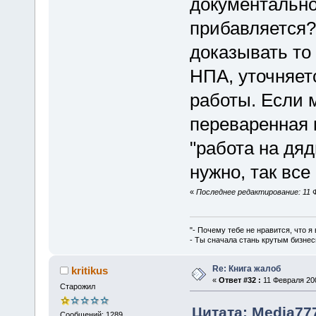
документально
прибавляется?
доказывать то
НПА, уточняет
работы. Если 
переваренная 
"работа на дяд
нужно, так все
«
Последнее редактирование: 11 Ф
"- Почему тебе не нравится, что я
- Ты сначала стань крутым бизнес
Re: Книга жалоб
kritikus
«
Ответ #32 :
11 Февраля 200
Старожил
Цитата: Media777
Сообщений: 1289