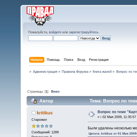
Пожалуйста,
войдите
или
зарегистрируйтесь
.
Начало
Помощь
Поиск
Вход
Регистрация
»
Администрация
»
Правила Форума
»
Книга жалоб
»
Вопрос по те
Страницы: [
1
]
Вниз
Автор
Тема: Вопрос по теме
Вопрос по теме "Кар
kritikus
«
:
02 Мая 2009, 11:35:57
Старожил
Были удалены несколько мо
Сообщений: 1289
Цитата: kritikus от 01 Мая 2009
Репутация: 3