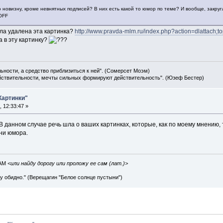
о новизну, кроме невнятных подписей? В них есть какой то юмор по теме? И вообще, закруг
OFF
ыла удалена эта картинка?
http://www.pravda-mlm.ru/index.php?action=dlattach;
 в эту картинку?
льности, а средство приблизиться к ней". (Сомерсет Моэм)
ействительности, мечты сильных формируют действительность". (Юзеф Бестер)
Картинки"
 12:33:47 »
В данном случае речь шла о ваших картинках, которые, как по моему мнению,
 ни юмора.
IAM
<или найду дорогу или проложу ее сам (лат.)>
ву обидно." (Верещагин "Белое солнце пустыни")