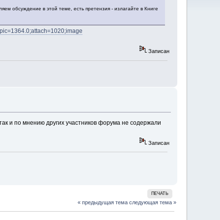
ляем обсуждение в этой теме, есть претензия - излагайте в Книге
topic=1364.0;attach=1020;image
Записан
 так и по мнению других участников форума не содержали
Записан
ПЕЧАТЬ
« предыдущая тема
следующая тема »