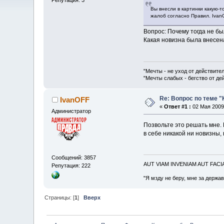
Вы внесли в картинки какую-т
жалоб согласно Правил. Ivan
Вопрос: Почему тогда не б
Какая новизна была внесена
"Мечты - не уход от действите
"Мечты слабых - бегство от д
Re: Вопрос по теме "
IvanOFF
«
Ответ #1 :
02 Мая 2009,
Администратор
Позвольте это решать мне. 
в себе никакой ни новизны,
Сообщений: 3857
AUT VIAM INVENIAM AUT FAC
Репутация: 222
"Я мзду не беру, мне за держа
Страницы: [
1
]
Вверх