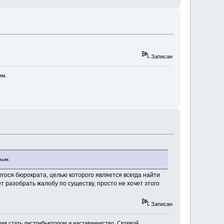
Записан
им.
ным.
гося бюрократа, целью которого является всегда найти
т разобрать жалобу по существу, просто не хочет этого
Записан
ия стать дистрибьютором и наставничество. Сетевой