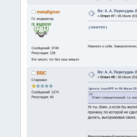
Re: А. А. Перегудин.
metallgiver
«
Ответ #7 :
06 Июля 2011
Гл. модератор
[ ОФФТОП ]
Немного о себе. Хамаскетичен
Сообщений: 3740
Репутация: 139
Кто зигует, тот без газа зимует.
Re: А. А. Перегудин.
ВВС
«
Ответ #8 :
06 Июля 2011
Старожил
Цитата: IvanOFF от 06 Июля 201
Сообщений: 1274
Репутация: 40
Ответ отрицательный, т.к. ж
Ух ты, блин, а если бы жал
причину, по которой не сде
делать, выгораживая своих.
Многоуровневый маркетинг=сет