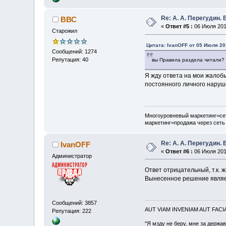
Re: А. А. Перегудин.
ВВС
«
Ответ #5 :
06 Июля 2011
Старожил
Цитата: IvanOFF от 05 Июля 201
Сообщений: 1274
Репутация: 40
вы Правила раздела читали? В
Я жду ответа на мои жалоб
постоянного личного наруш
Многоуровневый маркетинг=сет
маркетинг=продажа через сеть
Re: А. А. Перегудин.
IvanOFF
«
Ответ #6 :
06 Июля 2011
Администратор
Ответ отрицательный, т.к.
Вынесенное решение явля
Сообщений: 3857
AUT VIAM INVENIAM AUT FAC
Репутация: 222
"Я мзду не беру, мне за держа