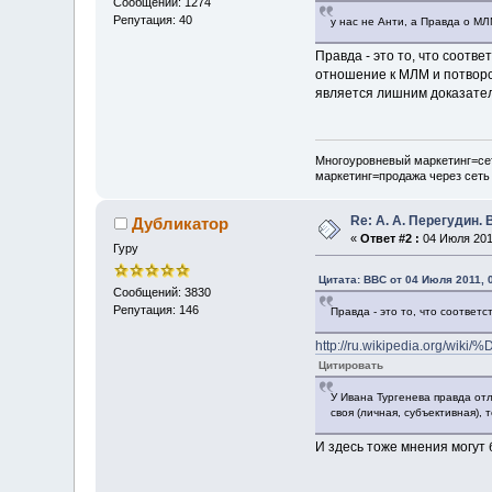
Сообщений: 1274
Репутация: 40
у нас не Анти, а Правда о МЛ
Правда - это то, что соотв
отношение к МЛМ и потворс
является лишним доказател
Многоуровневый маркетинг=сет
маркетинг=продажа через сеть
Re: А. А. Перегудин.
Дубликатор
«
Ответ #2 :
04 Июля 2011
Гуру
Цитата: ВВС от 04 Июля 2011, 
Сообщений: 3830
Репутация: 146
Правда - это то, что соответ
http://ru.wikipedia.or
Цитировать
У Ивана Тургенева правда от
своя (личная, субъективная),
И здесь тоже мнения могу