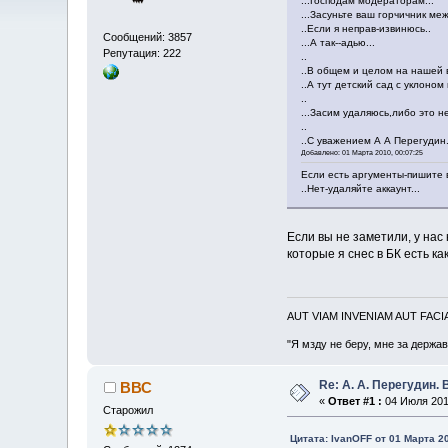
...Господам модераторам...
...Засуньте ваш горчичник ме
..Если я неправ-извинюсь..
Сообщений: 3857
...А так--адью...
Репутация: 222
..
..В общем и целом на нашей 
..А тут детский сад с уклоном н
..
...Засим удаляюсь,либо это 
..
..С уважением А А Перегудин.
Добавлено: 01 Марта 2010, 00:07:25
Если есть аргументы-пишите в 
..Нет-удаляйте аккаунт...
Если вы не заметили, у нас
которые я снес в БК есть ка
AUT VIAM INVENIAM AUT FAC
"Я мзду не беру, мне за держа
Re: А. А. Перегудин.
ВВС
«
Ответ #1 :
04 Июля 2011
Старожил
Цитата: IvanOFF от 01 Марта 20