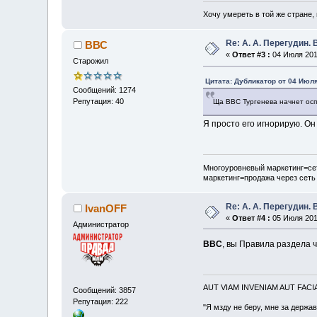
Хочу умереть в той же стране, 
Re: А. А. Перегудин.
ВВС
«
Ответ #3 :
04 Июля 2011
Старожил
Цитата: Дубликатор от 04 Июля
Сообщений: 1274
Репутация: 40
Ща ВВС Тургенева начнет осп
Я просто его игнорирую. О
Многоуровневый маркетинг=сет
маркетинг=продажа через сеть
Re: А. А. Перегудин.
IvanOFF
«
Ответ #4 :
05 Июля 2011
Администратор
ВВС
, вы Правила раздела ч
AUT VIAM INVENIAM AUT FAC
Сообщений: 3857
Репутация: 222
"Я мзду не беру, мне за держа