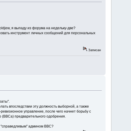
 oldjew, я выпаду из форума на недельку-две?
ользовать инструмент личных сообщений для персональных
Записан
раты".
лать впоследствии эту должность выборной, а также
-ревизионное управление, после чего начнет борьбу с
го (ВВСа) предварительного одобрения.
 "справедливым" админом ВВС?