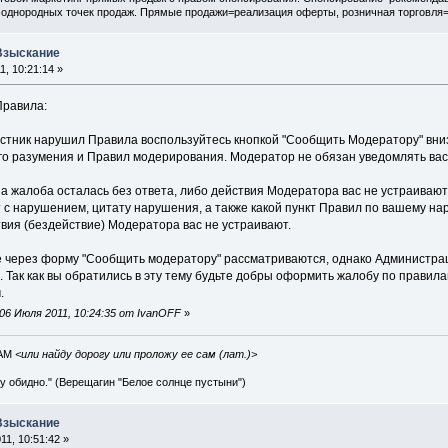
 однородных точек продаж. Прямые продажи=реализация оферты, розничная торговля
 Взыскание
, 10:21:14 »
Правила:
участник нарушил Правила воспользуйтесь кнопкой "Сообщить Модератору" в
го разумения и Правил модерирования. Модератор не обязан уведомлять вас 
ша жалоба осталась без ответа, либо действия Модератора вас не устраивают
т с нарушением, цитату нарушения, а также какой пункт Правил по вашему н
вия (бездействие) Модератора вас не устраивают.
через форму "Сообщить модератору" рассматриваются, однако Администраци
. Так как вы обратились в эту тему будьте добры оформить жалобу по правил
.
06 Июля 2011, 10:24:35 от IvanOFF
»
IAM
<или найду дорогу или проложу ее сам (лат.)>
ву обидно." (Верещагин "Белое солнце пустыни")
 Взыскание
1, 10:51:42 »