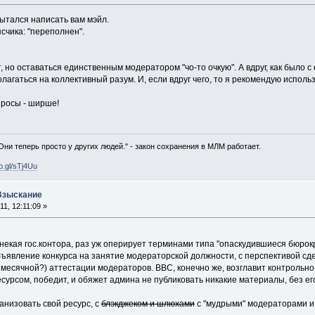
пытался написать вам мэйл.
ясчика: "переполнен".
, но оставаться единственным модератором "чо-то очкую". А вдруг, как было с
полагаться на коллективный разум. И, если вдруг чего, то я рекомендую исп
просы - ширше!
 Они теперь просто у других людей." - закон сохранения в МЛМ работает.
oo.gl/sTj4Uu
 Взыскание
1, 12:11:09 »
некая гос.контора, раз уж оперирует терминами типа "опаскудившиеся бюрок
явление конкурса на занятие модераторской должности, с перспективой сде
месячной?) аттестации модераторов. ВВС, конечно же, возглавит контрольно
сурсом, победит, и обяжет админа не публиковать никакие материалы, без е
анизовать свой ресурс, с
блэкджеком и шлюхами
с "мудрыми" модераторами и