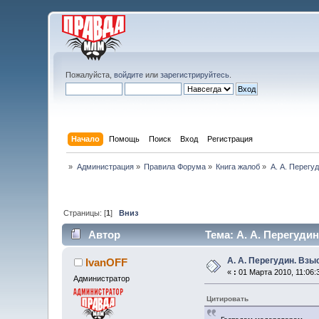
Пожалуйста,
войдите
или
зарегистрируйтесь
.
Начало
Помощь
Поиск
Вход
Регистрация
»
Администрация
»
Правила Форума
»
Книга жалоб
»
А. А. Перегу
Страницы: [
1
]
Вниз
Автор
Тема: А. А. Перегуди
А. А. Перегудин. Взы
IvanOFF
«
:
01 Марта 2010, 11:06:
Администратор
Цитировать