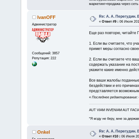
маркетинг=продажа через сеть
Re: А. А. Перегудин.
IvanOFF
«
Ответ #9 :
06 Июля 2011
Администратор
Еще раз повторю, читайте 
1. Если вы считаете, что 
примет меры согласно свое
Сообщений: 3857
Репутация: 222
2. Если вы считаете что ва
содержать указание на пос
укажите какие именно дейст
Все ваши жалобы поданные 
бездействии и его причинах
представляется возможным
«
Последнее редактирование: 
AUT VIAM INVENIAM AUT FAC
"Я мзду не беру, мне за держа
Re: А. А. Перегудин.
Onkel
«
Ответ #10 :
06 Июля 201
Гл. модератор