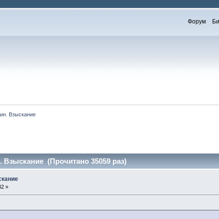
Форум
Би
дин. Взыскание
н. Взыскание (Прочитано 35059 раз)
скание
32 »