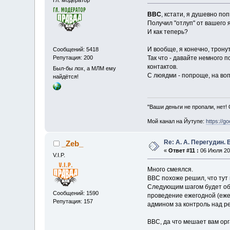
ВВС
, кстати, я душевно по
Получил "отлуп" от вашего 
И как теперь?
И вообще, я конечно, тронут
Сообщений: 5418
Репутация: 200
Так что - давайте немного 
контактов.
Был-бы лох, а МЛМ ему
С люядми - попроще, на во
найдётся!
"Ваши деньги не пропали, нет!
Мой канал на Йутупе:
https://g
Re: А. А. Перегудин.
_Zeb_
«
Ответ #11 :
06 Июля 201
V.I.P.
Много смеялся.
ВВС похоже решил, что тут 
Следующим шагом будет объ
Сообщений: 1590
проведение ежегодной (еже
Репутация: 157
админом за контроль над ре
ВВС, да что мешает вам орг