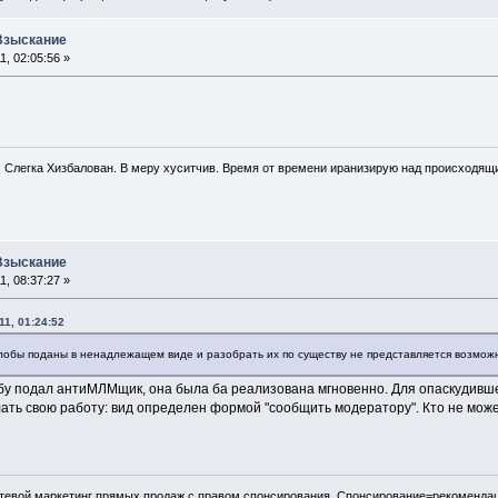
 Взыскание
, 02:05:56 »
. Слегка Хизбалован. В меру хуситчив. Время от времени иранизирую над происходящ
 Взыскание
, 08:37:27 »
1, 01:24:52
алобы поданы в ненадлежащем виде и разобрать их по существу не представляется возмож
обу подал антиМЛМщик, она была ба реализована мгновенно. Для опаскудивше
лать свою работу: вид определен формой "сообщить модератору". Кто не може
евой маркетинг прямых продаж с правом спонсирования. Спонсирование=рекомендац