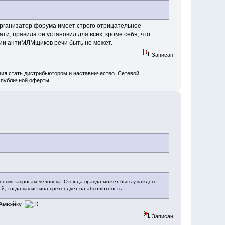
. Организатор форума имеет строго отрицательное
, правила он установил для всех, кроме себя, что
нии антиМЛМщиков речи быть не может.
Записан
ия стать дистрибьютором и наставничество. Сетевой
=публичной оферты.
ненным запросам человека. Отсюда правда может быть у каждого
ой, тогда как истина претендует на абсолютность.
 Амвэйку
Записан