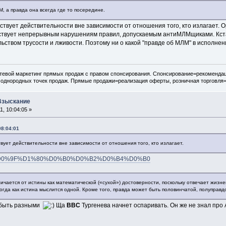
М, а правда она всегда где то посередине.
етствует действительности вне зависимости от отношения того, кто излагает
твует непрерывным нарушениям правил, допускаемым антиМЛМщиками. Кстати
ьством трусости и лживости. Поэтому ни о какой "правде об МЛМ" в исполне
евой маркетинг прямых продаж с правом спонсирования. Спонсирование=рекомендац
 однородных точек продаж. Прямые продажи=реализация оферты, розничная торговля
 Взыскание
, 10:04:05 »
08:04:01
ствует действительности вне зависимости от отношения того, кто излагает.
g/wiki/%D0%9F%D1%80%D0%B0%D0%B2%D0%B4%D0%B0
личается от истины как математической («сухой») достоверности, поскольку отвечает жиз
 тогда как истина мыслится одной. Кроме того, правда может быть половинчатой, полуправд
т быть разными
Ща
ВВС
Тургенева начнет оспаривать. Он же не знал про