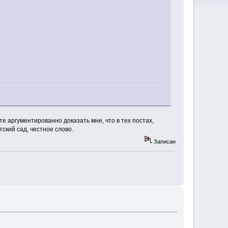
те аргументированно доказать мне, что в тех постах,
тский сад, честное слово.
Записан