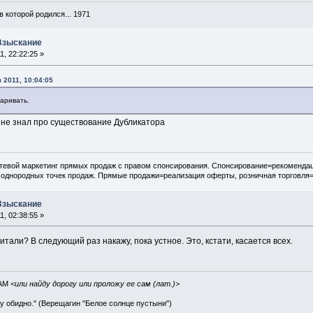
в которой родился... 1971
 Взыскание
, 22:22:25 »
 2011, 10:04:05
аривать.
н не знал про существование Дубликатора
евой маркетинг прямых продаж с правом спонсирования. Спонсирование=рекомендац
 однородных точек продаж. Прямые продажи=реализация оферты, розничная торговля
 Взыскание
, 02:38:55 »
итали? В следующий раз накажу, пока устное. Это, кстати, касается всех.
IAM
<или найду дорогу или проложу ее сам (лат.)>
ву обидно." (Верещагин "Белое солнце пустыни")