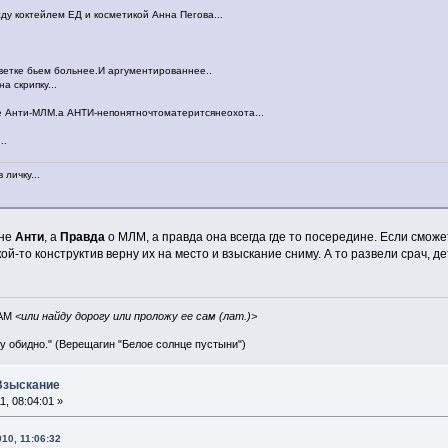
жду коктейлем ЕД и косметикой Анна Пегова...
ветке бьем больнее.И аргументированнее..
а скрипку...
не Анти-МЛМ.а АНТИ-непонятночтоматеритсянеохота...
..
личку...
 не
Анти
, а
Правда
о МЛМ, а правда она всегда где то посередине. Если сможе
кой-то конструктив верну их на место и взыскание сниму. А то развели срач, де
IAM
<или найду дорогу или проложу ее сам (лат.)>
ву обидно." (Верещагин "Белое солнце пустыни")
 Взыскание
, 08:04:01 »
10, 11:06:32