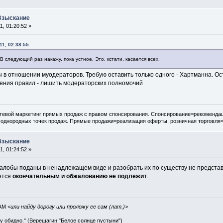
 Взыскание
, 01:20:52 »
1, 02:38:55
 следующий раз накажу, пока устное. Это, кстати, касается всех.
ы в отношении м
у
одераторов. Требую оставить только одного - Хартманна. Ос
ения правил - лишить модераторских полномочий
евой маркетинг прямых продаж с правом спонсирования. Спонсирование=рекомендац
 однородных точек продаж. Прямые продажи=реализация оферты, розничная торговля
 Взыскание
, 01:24:52 »
 жалобы поданы в ненадлежащем виде и разобрать их по существу не предста
ется
окончательным и обжалованию не подлежит
.
IAM
<или найду дорогу или проложу ее сам (лат.)>
ву обидно." (Верещагин "Белое солнце пустыни")