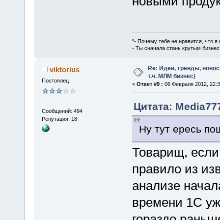
новыми продук
"- Почему тебе не нравится, что я
- Ты сначала стань крутым бизнес
Re: Идеи, тренды, новос
viktorius
т.ч. МЛМ бизнес)
Постоялец
«
Ответ #9 :
06 Февраля 2012, 22:3
Цитата: Media777
Сообщений: 494
Репутация: 18
Ну тут ересь пош
Товарищ, если 
правило из изв
анализе начала
времени 1С уж
гораздо раньш