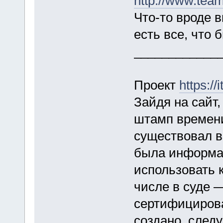
http://www.team
Что-то вроде 
есть все, что 
____________
Проект
https://
Зайдя на сайт,
штамп времени
существовал в
была информац
использовать к
числе в суде —
сертифицирова
создано, следу