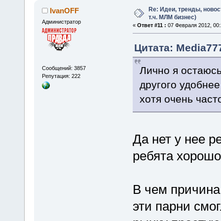
Re: Идеи, тренды, новос
IvanOFF
т.ч. МЛМ бизнес)
Администратор
«
Ответ #11 :
07 Февраля 2012, 00:
Цитата: Media777
Лично я остаюсь
Сообщений: 3857
Репутация: 222
другого удобнее
хотя очень част
Да нет у нее р
ребята хорошо
В чем причина
эти парни смо