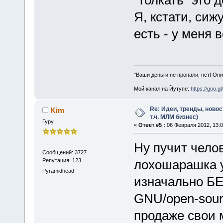
Я, кстати, сиж
есть - у меня 
"Ваши деньги не пропали, нет! Они
Мой канал на Йутупе:
https://goo.g
Re: Идеи, тренды, новос
Kim
т.ч. МЛМ бизнес)
Гуру
«
Ответ #5 :
06 Февраля 2012, 13:0
Ну пучит челов
Сообщений: 3727
Репутация: 123
лохошарашка у
Pyramidhead
изначально Б
GNU/open-sourc
продаже свои 