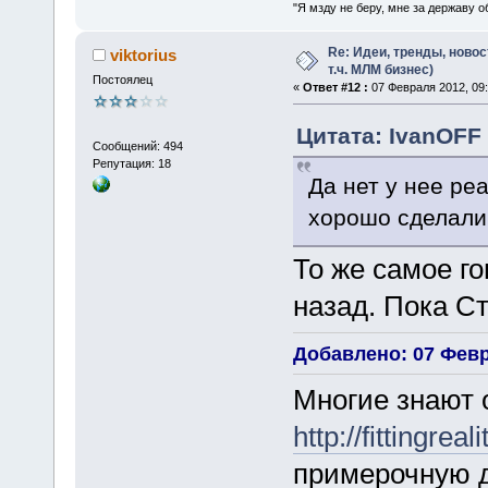
"Я мзду не беру, мне за державу о
Re: Идеи, тренды, новос
viktorius
т.ч. МЛМ бизнес)
Постоялец
«
Ответ #12 :
07 Февраля 2012, 09:
Цитата: IvanOFF 
Сообщений: 494
Репутация: 18
Да нет у нее ре
хорошо сделали 
То же самое го
назад. Пока Ст
Добавлено: 07 Февр
Многие знают о
http://fittingreal
примерочную д