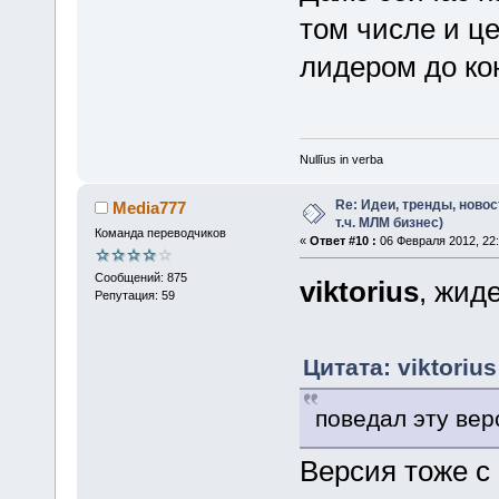
том числе и це
лидером до кон
Nullīus in verba
Re: Идеи, тренды, новос
Media777
т.ч. МЛМ бизнес)
Команда переводчиков
«
Ответ #10 :
06 Февраля 2012, 22:
Сообщений: 875
viktorius
, жид
Репутация: 59
Цитата: viktoriu
поведал эту ве
Версия тоже с 