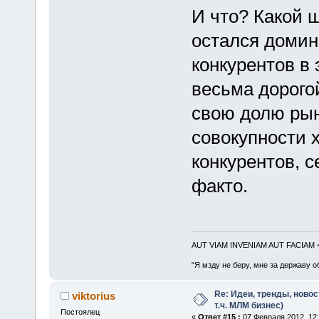
И что? Какой 
остался доми
конкурентов в 
весьма дорого
свою долю рынк
совокупности 
конкурентов, с
факто.
AUT VIAM INVENIAM AUT FACIAM
"Я мзду не беру, мне за державу о
Re: Идеи, тренды, новос
viktorius
т.ч. МЛМ бизнес)
Постоялец
«
Ответ #15 :
07 Февраля 2012, 12: