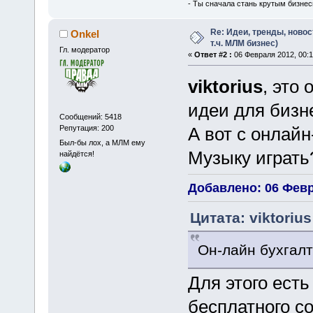
- Ты сначала стань крутым бизнес
Re: Идеи, тренды, новос
Onkel
т.ч. МЛМ бизнес)
Гл. модератор
«
Ответ #2 :
06 Февраля 2012, 00:1
viktorius
, это
идеи для бизн
Сообщений: 5418
Репутация: 200
А вот с онлайн
Был-бы лох, а МЛМ ему
Музыку играть
найдётся!
Добавлено: 06 Февр
Цитата: viktoriu
Он-лайн бухгал
Для этого ест
бесплатного с