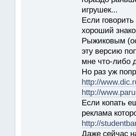
игрушек...
Если говорить 
хороший знако
Рыжиковым (осн
эту версию по
мне что-либо 
Но раз уж поп
http://www.dic.r
http://www.paru
Если копать ещ
реклама которо
http://studentb
Даже сейчас на