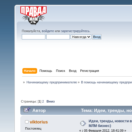
Пожалуйста,
войдите
или
зарегистрируйтесь
.
Начало
Помощь
Поиск
Вход
Регистрация
»
Начинающему предпринимателю
»
В помощь начинающему предпр
Страницы: [
1
]
2
Вниз
Автор
Тема: Идеи, тренды, но
раз)
Идеи, тренды, новости в 
viktorius
МЛМ бизнес)
Постоялец
«
:
05 Февраля 2012, 18:41:09 »