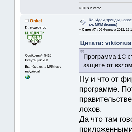
Nullīus in verba
Re: Идеи, тренды, новос
Onkel
т.ч. МЛМ бизнес)
Гл. модератор
«
Ответ #7 :
06 Февраля 2012, 15:1
Цитата: viktoriu
Программа 1С ст
Сообщений: 5418
Репутация: 200
защите от взло
Был-бы лох, а МЛМ ему
найдётся!
Ну и что от ф
программе. Пот
правительстве
лохов.
Да что там гов
приложенными 