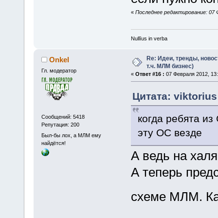
«
Последнее редактирование: 07 Фе
Nullīus in verba
Re: Идеи, тренды, новос
Onkel
т.ч. МЛМ бизнес)
Гл. модератор
«
Ответ #16 :
07 Февраля 2012, 13:
Цитата: viktoriu
когда ребята из
Сообщений: 5418
Репутация: 200
эту ОС везде
Был-бы лох, а МЛМ ему
найдётся!
А ведь на халя
А теперь предс
схеме МЛМ. К