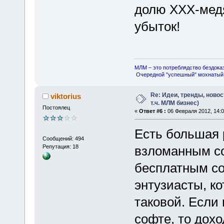
долю ХХХ-медя
убыток!
МЛМ – это потреблядство бездока
Очередной "успешный" мохнатый 
Re: Идеи, тренды, новос
viktorius
т.ч. МЛМ бизнес)
Постоялец
«
Ответ #6 :
06 Февраля 2012, 14:0
Есть большая 
Сообщений: 494
Репутация: 18
взломанным со
бесплатным со
энтузиасты, к
таковой. Если
софте, то дох