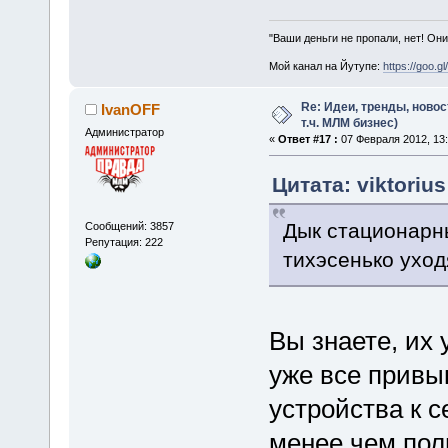
"Ваши деньги не пропали, нет! Они
Мой канал на Йутупе:
https://goo.g
Re: Идеи, тренды, новос
IvanOFF
т.ч. МЛМ бизнес)
Администратор
«
Ответ #17 :
07 Февраля 2012, 13:
Цитата: viktoriu
Дык стационарн
Сообщений: 3857
Репутация: 222
тихэсенько уход
Вы знаете, их 
уже все привы
устройства к 
менее чем полн