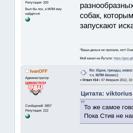
Репутация: 200
разнообразных
Был-бы лох, а МЛМ ему
собак, которы
найдётся!
запускают иск
"Ваши деньги не пропали, нет! Они
Мой канал на Йутупе:
https://goo.g
Re: Идеи, тренды, новос
IvanOFF
т.ч. МЛМ бизнес)
Администратор
«
Ответ #14 :
07 Февраля 2012, 10:
Цитата: viktoriu
То же самое гово
Сообщений: 3857
Репутация: 222
Пока Стив не на