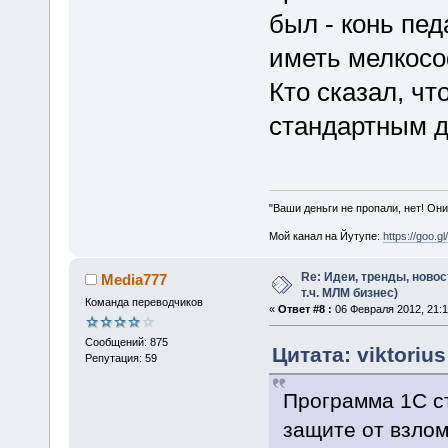
был - конь пед
иметь мелкос
Кто сказал, ч
стандартным д
"Ваши деньги не пропали, нет! Они
Мой канал на Йутупе:
https://goo.g
Re: Идеи, тренды, новос
Media777
т.ч. МЛМ бизнес)
Команда переводчиков
«
Ответ #8 :
06 Февраля 2012, 21:1
Сообщений: 875
Цитата: viktoriu
Репутация: 59
Программа 1С ст
защите от взлом