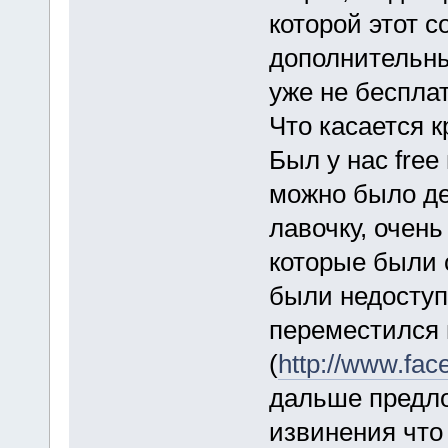
которой этот с
дополнительны
уже не беспла
Что касается кр
Был у нас free
можно было дел
лавочку, очень
которые были 
были недоступ
переместился 
(
http://www.fac
дальше предло
извинения что 