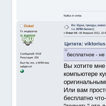
Nullīus in verba
Re: Идеи, тренды, новос
Onkel
т.ч. МЛМ бизнес)
Гл. модератор
«
Ответ #4 :
06 Февраля 2012, 10:4
Цитата: viktoriu
бесплатное - не
Сообщений: 5418
Репутация: 200
Был-бы лох, а МЛМ ему
Вы хотите мне 
найдётся!
компьютере ку
оригинальным
Или вам просто
бесплатно что-
"толкать" это