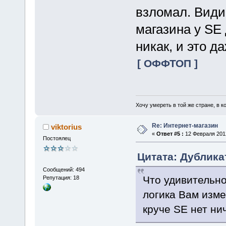
взломал. Види
магазина у SE 
никак, и это д
[ ОФФТОП ]
Хочу умереть в той же стране, в ко
Re: Интернет-магазин
viktorius
«
Ответ #5 :
12 Февраля 2012
Постоялец
Цитата: Дублика
Сообщений: 494
Что удивительно
Репутация: 18
логика Вам изме
круче SE нет нич