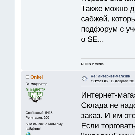
Также можно д
сабжей, котор
подфорум с уче
о SE...
Nullīus in verba
Re: Интернет-магазин
Onkel
«
Ответ #6 :
12 Февраля 2012
Гл. модератор
Интернет-магаз
Склада не над
Сообщений: 5418
заказ. И им эт
Репутация: 200
Если торговать
Был-бы лох, а МЛМ ему
найдётся!