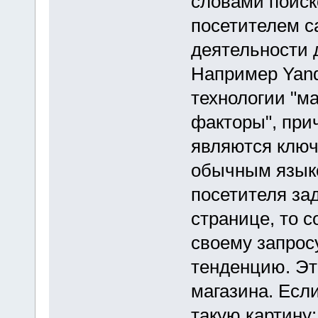
словами поиск
посетителем са
деятельности 
Например Yand
технологии "м
факторы", при
являются ключ
обычным языко
посетителя за
странице, то с
своему запрос
тенденцию. Это
магазина. Есл
такую картину: