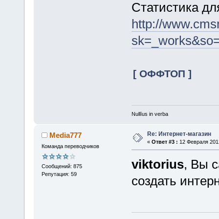
Статистика д
http://www.cms
sk=_works&so=
[ ОФФТОП ]
Nullīus in verba
Re: Интернет-магазин
Media777
«
Ответ #3 :
12 Февраля 2012
Команда переводчиков
viktorius
, Вы 
Сообщений: 875
Репутация: 59
создать интер