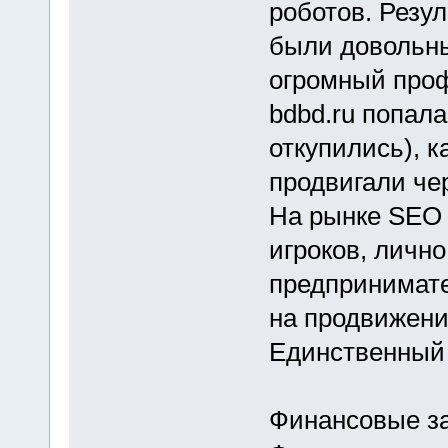
роботов. Резу
были довольн
огромный профи
bdbd.ru попала
откупились), к
продвигали че
На рынке SEO 
игроков, лично
предпринимате
на продвижение
Единственный 
Финансовые зат