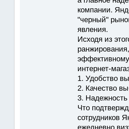
а главное над
компании. Янде
"черный" рыно
явления.
Исходя из это
ранжирования,
эффективному
интернет-мага
1. Удобство в
2. Качество вы
3. Надежность
Что подтвержд
сотрудников Ян
ежедневно виз