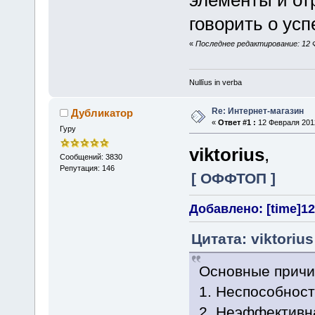
элементы и от
говорить о ус
«
Последнее редактирование: 12 Фе
Nullīus in verba
Re: Интернет-магазин
Дубликатор
«
Ответ #1 :
12 Февраля 2012
Гуру
viktorius
,
Сообщений: 3830
Репутация: 146
[ ОФФТОП ]
Добавлено: [time]12
Цитата: viktoriu
Основные причи
1. Неспособност
2. Неэффективн