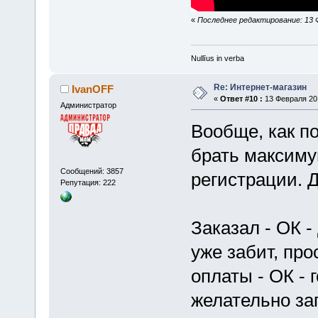
«
Последнее редактирование: 13 Фе
Nullīus in verba
Re: Интернет-магазин
IvanOFF
«
Ответ #10 :
13 Февраля 201
Администратор
Вообще, как по
брать максиму
Сообщений: 3857
регистрации. 
Репутация: 222
Заказал - ОК -
уже забит, про
оплаты - ОК - 
желательно за