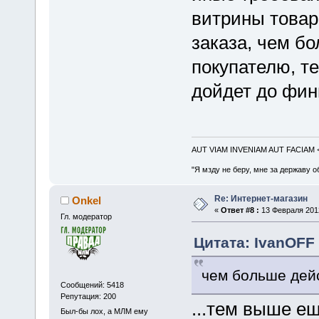
витрины товар
заказа, чем б
покупателю, те
дойдет до фин
AUT VIAM INVENIAM AUT FACIAM
"Я мзду не беру, мне за державу о
Re: Интернет-магазин
Onkel
«
Ответ #8 :
13 Февраля 2012
Гл. модератор
Цитата: IvanOFF 
чем больше дей
Сообщений: 5418
Репутация: 200
...тем выше ещ
Был-бы лох, а МЛМ ему