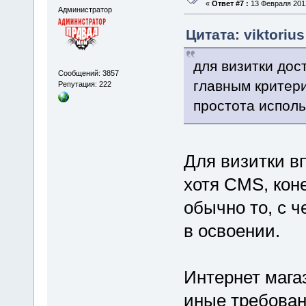
«
Ответ #7 :
13 Февраля 2012
Администратор
Цитата: viktoriu
для визитки дос
Сообщений: 3857
главным критери
Репутация: 222
простота испол
Для визитки в
хотя CMS, кон
обычно то, с ч
в освоении.
Интернет мага
иные требовани