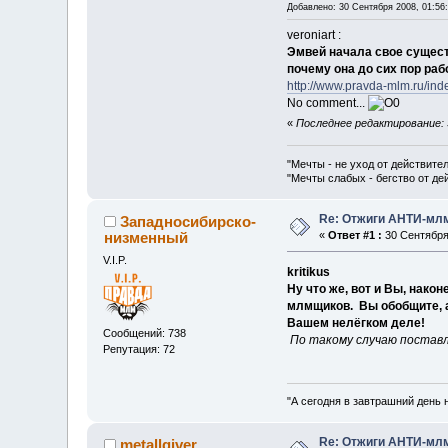
Добавлено: 30 Сентября 2008, 01:56
veroniart :
Эмвей начала свое сущест
почему она до сих пор раб
http://www.pravda-mlm.ru/ind
No comment...
«
Последнее редактирование: 3
"Мечты - не уход от действите
"Мечты слабых - бегство от д
Re: Отжиги АНТИ-мл
Западносибирско-
низменный
«
Ответ #1 :
30 Сентября 
V.I.P.
kritikus
Ну что же, вот и Вы, нак
млмщиков. Вы обобщите, а
Вашем нелёгком деле!
Сообщений: 738
По такому случаю постав
Репутация: 72
"А сегодня в завтрашний день 
Re: Отжиги АНТИ-мл
metallgiver