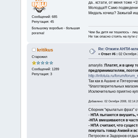
да.. кстати, от меня тоже +1
Молодца!!! Само подведени
Мидаль хочиш? Зажыгай ищ
Сообщений: 685
Репутация: 45
Большому воробью - большая
Чем бы дитя ни тешилось - лиш
рогатка!
Не так опасно стоять на пути ст
Re: Отжиги АНТИ-мл
kritikus
«
Ответ #6 :
02 Октября 2
Старожил
amarylis :
Платят, и в цену 
Сообщений: 1289
предпринимателям, поэтом
Репутация: 3
http://infotula.ru/forum/f
Так как в Ашане и Пятерочк
"благотворительных магазин
Исключительно приятно купи
Добавлено: 02 Октября 2008, 02:14:2
Сборник "крылатых фраз" о
-
НПА пытаются внушить, ч
-НПА вмешиваются в частн
- НПА считают, что сущес
покупать товар Амвей и вс
Петросян и Задорнов отды