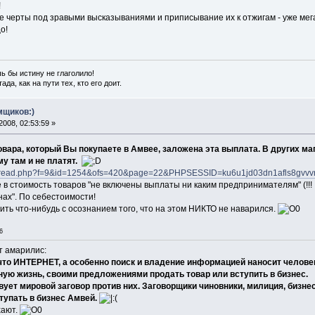
!
е черты под зравыми высказываниями и приписывание их к отжигам - уже мег
о!
ь бы истину не глаголило!
ада, как на пути тех, кто его доит.
мщиков:)
008, 02:53:59 »
товара, который Вы покупаете в Амвее, заложена эта выплата. В других м
у там и не платят.
orum_read.php?f=9&id=1254&ofs=420&page=22&PHPSESSID=ku6u1jd03dn1afls8gvvv
е в стоимость товаров "не включены выплаты ни каким предпринимателям" (!!
ах". По себестоимости!
ть что-нибудь с осознанием того, что на этом НИКТО не наварился.
6
т амарилис:
то ИНТЕРНЕТ, а особенно поиск и владение информацией наносит челове
ую жизнь, своими предложениями продать товар или вступить в бизнес.
твует мировой заговор против них. Заговорщики чиновники, милиция, бизн
тупать в бизнес Амвей.
хают.