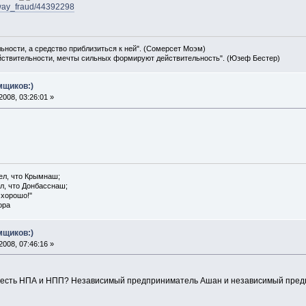
Amway_fraud/44392298
льности, а средство приблизиться к ней". (Сомерсет Моэм)
ействительности, мечты сильных формируют действительность". (Юзеф Бестер)
мщиков:)
008, 03:26:01 »
ел, что Крымнаш;
л, что Донбасснаш;
 хорошо!"
ора
мщиков:)
008, 07:46:16 »
е есть НПА и НПП? Независимый предприниматель Ашан и независимый предп