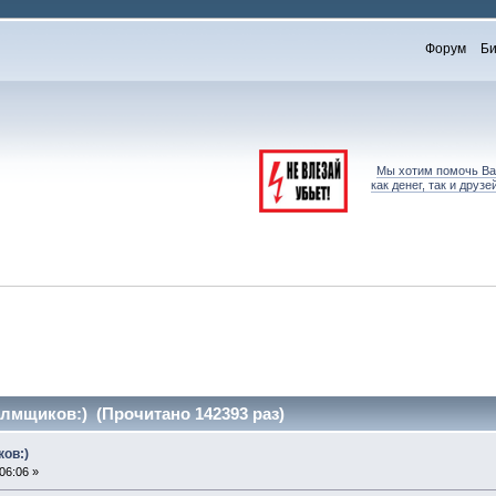
Форум
Би
Мы хотим помочь Вам
как денег, так и дру
лмщиков:) (Прочитано 142393 раз)
ов:)
06:06 »