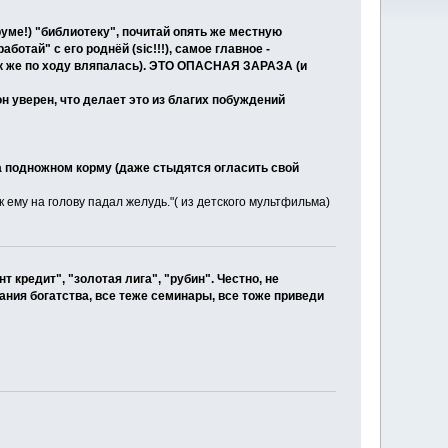
руме!) "библиотеку", почитай опять же местную
ботай" с его роднёй (sic!!!), самое главное -
 же по ходу вляпалась). ЭТО ОПАСНАЯ ЗАРАЗА (и
он уверен, что делает это из благих побуждений
на подножном корму (даже стыдятся огласить свой
как ему на голову падал желудь."( из детского мультфильма)
редит", "золотая лига", "рубин". Честно, не
ания богатства, все теже семинары, все тоже приведи