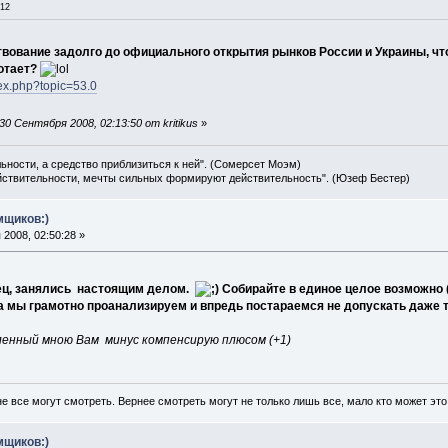
:12
вование задолго до официального открытия рынков России и Украины, чт
отает?
ex.php?topic=53.0
0 Сентября 2008, 02:13:50 от kritikus
»
льности, а средство приблизиться к ней". (Сомерсет Моэм)
ействительности, мечты сильных формируют действительность". (Юзеф Бестер)
мщиков:)
2008, 02:50:28 »
онец, занялись настоящим делом.
Собирайте в единое целое возможно 
 мы грамотно проанализируем и впредь постараемся не допускать даже та
ленный мною Вам минус компенсирую плюсом (+1)
не все могут смотреть. Вернее смотреть могут не только лишь все, мало кто может это
мщиков:)