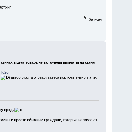
аотжиг!
Записан
агазинах в цену товара не включены выплаты ни каким
nld26
!
) автор отжига отоваривается исключительно в этих
ку вред.
есмены и просто обычные граждане, которые не желают