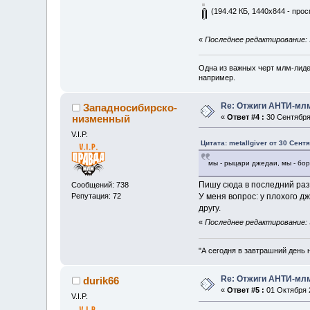
(194.42 КБ, 1440x844 - прос
«
Последнее редактирование: 3
Одна из важных черт млм-лиде
например.
Re: Отжиги АНТИ-мл
Западносибирско-
низменный
«
Ответ #4 :
30 Сентября 
V.I.P.
Цитата: metallgiver от 30 Сент
мы - рыцари джедаи, мы - бор
Пишу сюда в последний раз
Сообщений: 738
У меня вопрос: у плохого д
Репутация: 72
другу.
«
Последнее редактирование: 
"А сегодня в завтрашний день 
Re: Отжиги АНТИ-мл
durik66
«
Ответ #5 :
01 Октября 2
V.I.P.