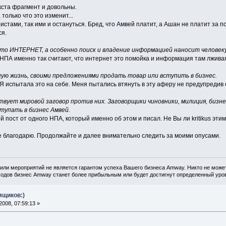
кста фрагмент и довольны.
только что это изменит...
стами, так ими и остануться. Бред, что Амвей платит, а Ашан не платит за 
ся.
о ИНТЕРНЕТ, а особенно поиск и владение информацией наносит человеку
 НПА именно так считают, что интернет это помойка и информация там лжива
ую жизнь, своими предложениями продать товар или вступить в бизнес.
Я испытала это на себе. Меня пытались втянуть в эту аферу не предупредив 
твует мировой заговор против них. Заговорщики чиновники, милиция, биз
тупать в бизнес Амвей.
й пост от одного НПА, который именно об этом и писал. Не Вы ли kritikus э
е благодарю. Продолжайте и далее внимательно следить за моими опусами.
или мероприятий не является гарантом успеха Вашего бизнеса Amway. Никто не может
одов бизнес Amway станет более прибыльным или будет достигнут определенный уров
мщиков:)
008, 07:59:13 »