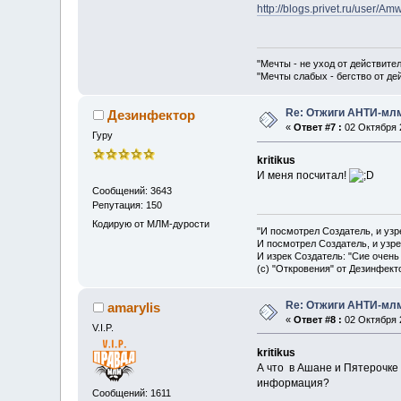
http://blogs.privet.ru/user/
"Мечты - не уход от действите
"Мечты слабых - бегство от д
Re: Отжиги АНТИ-мл
Дезинфектор
«
Ответ #7 :
02 Октября 2
Гуру
kritikus
И меня посчитал!
Сообщений: 3643
Репутация: 150
Кодирую от МЛМ-дурости
"И посмотрел Создатель, и узр
И посмотрел Создатель, и узре
И изрек Создатель: "Сие очень
(с) "Откровения" от Дезинфект
Re: Отжиги АНТИ-мл
amarylis
«
Ответ #8 :
02 Октября 2
V.I.P.
kritikus
А что в Ашане и Пятерочк
информация?
Сообщений: 1611