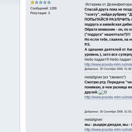
Истерика от Дезинфектор
Сообщений: 1289
Спасай друга пока не позд
Репутация: 3
"газету", найди рубрику "Д
ПОПЫТАЙСЯ РАЗЛУЧИТЬ ЕГО
подруга и амвейская дибил
Обрати внимание - он, по 
("подруга" нашептала?)!!!
Но если тебе, скажем, на н
P.S.
А здешних деятелей от Амв
уровень ), зато все супер
Небо падает!!! Небо падает!
http://www.pravda-mlm.ru/i
Добавлено: 30 Сентября 2008, 01:48
metallgiver:(из "свежего")
Смотрю ртр. Передача "че
понимаю, в чем разница ме
друзей.
http://www.pravda-mlm.ru/in
Добавлено: 30 Сентября 2008, 01:53
metallgiver:
мы - рыцари джедаи, мы - 
http://www.pravda-mlm.ru/in