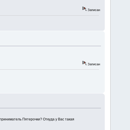
Записан
Записан
риниматель Пятерочки? Откуда у Вас такая