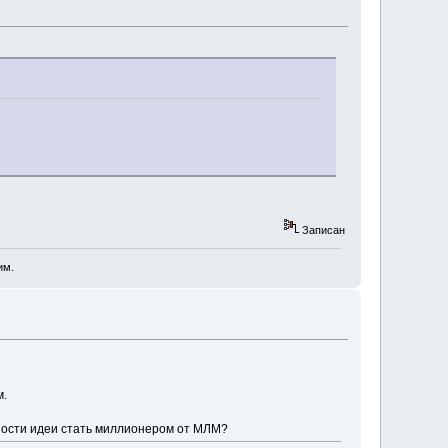
Записан
им.
м.
льности идеи стать миллионером от МЛМ?