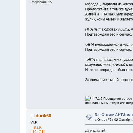
Репутация: 35
Молодец, вырвали из конте
Продолжайте в том же духе, 
Амвей и НПА как были афери
жулик
, коим Амвей и являет
НПА пытаются внушить, чт
Подтверждаю это и сейчас.
-НПА вмешиваются в частн
Подтверждаю это и сейчас. 
- НПА считают, что сущес
покупать товар Амвей и вс
И это потверждаю, был тако
За внимание к моей персон
7.1.2 Посещение встреч 
специальных методов или подх
Re: Отжиги АНТИ-мл
durik66
«
Ответ #9 :
02 Октября 2
V.I.P.
да и кстати!