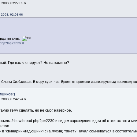
2008, 03:27:05 »
 2008, 02:06:06
орцы со злом.
.php?topic=655.0
ый. Где вас клонируют? Не на камино?
. Слегка Хизбалован. В меру хуситчив. Время от времени иранизирую над происходящ
мщиков:)
2008, 07:42:24 »
акую тему сделать, но не смог, наверное.
ссылка/showthread.php?p=2230 и видим зарождение идеи об отжигах анти-мл
стчо.
 так в "свинарник/гадюшник"(с) а.мухин) тянет? Начал сомневаться в состояте