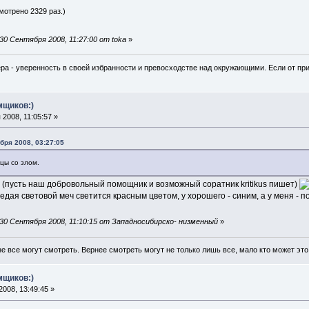
мотрено 2329 раз.)
0 Сентября 2008, 11:27:00 от toka
»
ра - уверенность в своей избранности и превосходстве над окружающими. Если от при
мщиков:)
2008, 11:05:57 »
ября 2008, 03:27:05
цы со злом.
 (пусть наш добровольный помощник и возможный соратник kritikus пишет)
жедая световой меч светится красным цветом, у хорошего - синим, а у меня - 
30 Сентября 2008, 11:10:15 от Западносибирско- низменный
»
не все могут смотреть. Вернее смотреть могут не только лишь все, мало кто может это
мщиков:)
008, 13:49:45 »