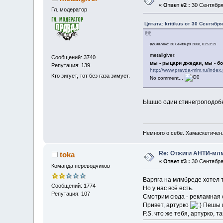
«
Ответ #2 :
30 Сентября 
Гл. модератор
Цитата: kritikus от 30 Сентября
Добавлено: 30 Сентября 2008, 01:53:19
metallgiver:
Сообщений: 3740
мы - рыцари джедаи, мы - б
Репутация: 139
http://www.pravda-mlm.ru/index
Кто зигует, тот без газа зимует.
No comment...
Ышшо один стинегроподобн
Немного о себе. Хамаскетичен
Re: Отжиги АНТИ-мл
toka
«
Ответ #3 :
30 Сентября 
Команда переводчиков
Варяга на млмбреде хотел т
Сообщений: 1774
Но у нас всё есть.
Репутация: 107
Смотрим сюда - рекламная 
Привет, артурко
Пешы и
P.S. что же тебя, артурко,