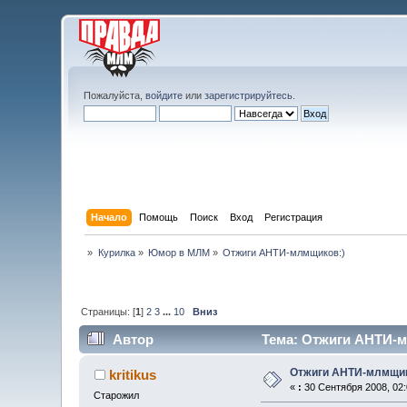
Пожалуйста,
войдите
или
зарегистрируйтесь
.
Начало
Помощь
Поиск
Вход
Регистрация
»
Курилка
»
Юмор в МЛМ
»
Отжиги АНТИ-млмщиков:)
Страницы: [
1
]
2
3
...
10
Вниз
Автор
Тема: Отжиги АНТИ-м
Отжиги АНТИ-млмщик
kritikus
«
:
30 Сентября 2008, 02:
Старожил