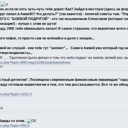
а
но, если он хоть чуть-чуть тебе дорог! Как? Зайди в местную (здесь на фо
руг попал в Амвей!!! Что делать?" (так кажется) - почитай советы там. "Пора
 С "БОЕВОЙ ПОДРУГОЙ" - его так называемым Спонсором (которая так
изация!) - лучше с этим не шути!
ходу, УЖЕ тебя обманывать начал! И самое страшное, что вероятнее всего 
его пофиг, то просто сам не вляпайся и дело с концом...
ей не слушай - они тебе тут "напоют"... Сами в Амвей уже который год 
пуперспециалисты...
!! ... ..."Цыпленок Цыпа кричал о том, что небо падает на землю, всякий раз, 
ndex.php?topic=990.msg14288;boardseen#new
:57
стный детектив". Посвящена современным финансовым пирамидам "гарант к
жду сетевым маркетингом и тем, что там рассказывается. Все те же обещ
dex.php?topic=1031.0
:19
борцы со злом.
dex.php?topic=655.0