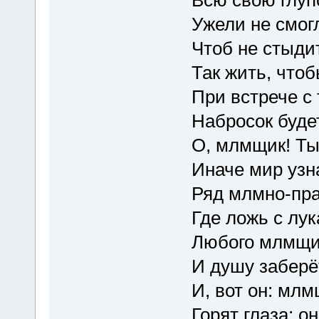
Ужели не смог
Чтоб не стыдит
Так жить, чтоб
При встрече с 
Набросок будет
О, млмщик! Ты
Иначе мир узна
Ряд млмно-пра
Где ложь с лу
Любого млмщик
И душу заберё
И, вот он: мл
Горят глаза: о