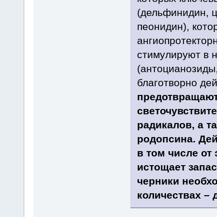
(дельфинидин, ц
пеонидин), кото
ангиопротекторн
стимулируют в 
(антоцианозиды,
благотворно дей
предотвращают
светочувствите
радикалов, а т
родопсина. Дей
в том числе от
истощает запа
черники необх
количествах – д