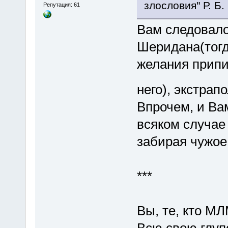
злословия" Р. Б
Репутация: 61
Вам следовало
Шеридана(тогд
желания припи
него), экстра
Впрочем, и Ва
всяком случае 
забирая чужое
***
Вы, те, кто М
Всю свою глуп