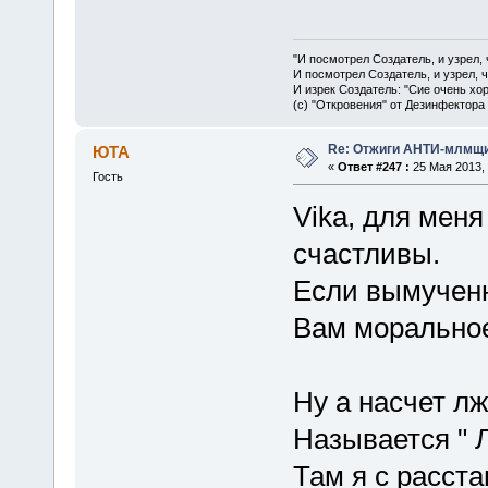
"И посмотрел Создатель, и узрел,
И посмотрел Создатель, и узрел, 
И изрек Создатель: "Сие очень хо
(с) "Откровения" от Дезинфектора
Re: Отжиги АНТИ-млмщи
ЮТА
«
Ответ #247 :
25 Мая 2013, 
Гость
Vika, для мен
счастливы.
Если вымучен
Вам моральное
Ну а насчет л
Называется "
Там я с расст