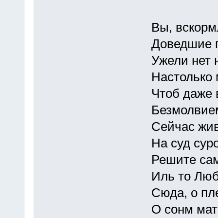
Вы, вскормл
Доведшие пок
Ужели нет на
Настолько ми
Чтоб даже вы
Безмолвием 
Сейчас живой
На суд суров
Решите сами,
Иль то Любви
Сюда, о плем
О сонм матро