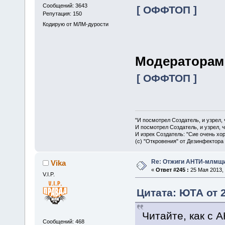
Сообщений: 3643
[ ОФФТОП ]
Репутация: 150
Кодирую от МЛМ-дурости
Модераторам
[ ОФФТОП ]
"И посмотрел Создатель, и узрел,
И посмотрел Создатель, и узрел, 
И изрек Создатель: "Сие очень хо
(с) "Откровения" от Дезинфектора
Re: Отжиги АНТИ-млмщи
Vika
«
Ответ #245 :
25 Мая 2013, 
V.I.P.
Цитата: ЮТА от 2
Читайте, как с 
Сообщений: 468