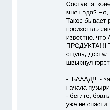
Состав, я, кон
мне надо? Но, 
Такое бывает р
произошло сег
известно, что
ПРОДУКТА!!!! Т
ощупь, достал 
швырнул горсть
- БАААД!!! - 
начала пузыри
- бегите, брат
уже не спасти!