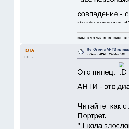
совпадение - 
«
Последнее редактирование: 24 М
МЛМ не для думающих, МЛМ для 
Re: Отжиги АНТИ-млмщи
ЮТА
«
Ответ #242 :
24 Мая 2013, 
Гость
Это пипец.
АНТИ - это ди
Читайте, как 
Портрет.
"Школа злосло