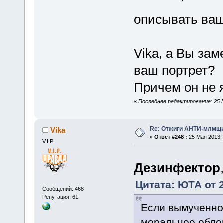
описывать ва
Vika, а Вы за
ваш портрет?
Причем он не
«
Последнее редактирование: 25 
Re: Отжиги АНТИ-млмщи
Vika
«
Ответ #248 :
25 Мая 2013, 
V.I.P.
Дезинфектор
Цитата: ЮТА от 2
Сообщений: 468
Репутация: 61
Если вымученно
моральное облег