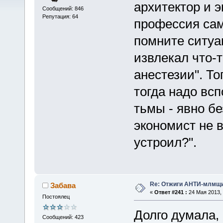
архитектор и э
Сообщений: 846
Репутация: 64
профессия сам
помните ситуа
извлекал что-т
анестезии". То
тогда надо всп
тьмы - явно бе
экономист не в
устроил?".
Re: Отжиги АНТИ-млмщи
Забава
«
Ответ #241 :
24 Мая 2013, 
Постоялец
Долго думала, 
Сообщений: 423