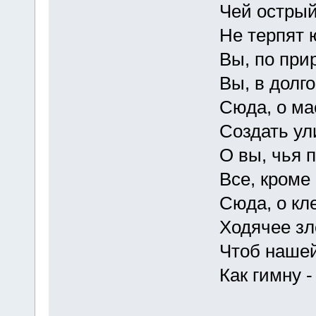
Чей острый в
Не терпят юн
Вы, по приро
Вы, в долгом 
Сюда, о маст
Создать улик
О вы, чья па
Все, кроме фа
Сюда, о клев
Ходячее злос
Чтоб нашей т
Как гимну - п