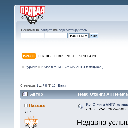
Пожалуйста,
войдите
или
зарегистрируйтесь
.
Начало
Помощь
Поиск
Вход
Регистрация
»
Курилка
»
Юмор в МЛМ
»
Отжиги АНТИ-млмщиков:)
Страницы:
1
...
7
8
[
9
]
10
Вниз
Автор
Тема: Отжиги АНТИ-млмщ
Re: Отжиги АНТИ-млмщи
Наташа
«
Ответ #240 :
26 Мая 2012, 
V.I.P.
Недавно услыш