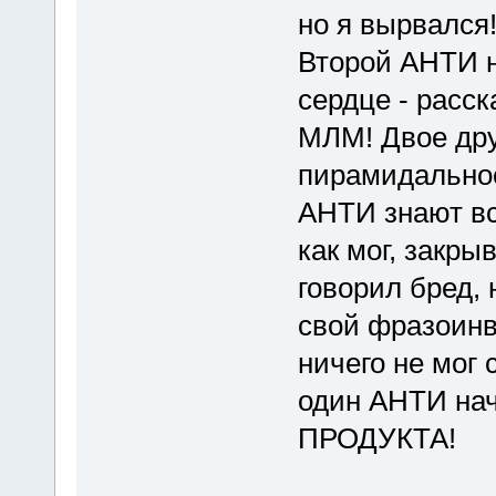
но я вырвался
Второй АНТИ н
сердце - расск
МЛМ! Двое дру
пирамидальнос
АНТИ знают вс
как мог, закры
говорил бред, 
свой фразоинв
ничего не мог 
один АНТИ нач
ПРОДУКТА!