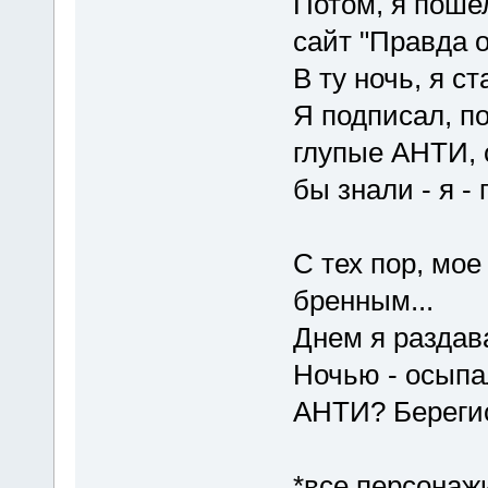
Потом, я поше
сайт "Правда 
В ту ночь, я с
Я подписал, по
глупые АНТИ, 
бы знали - я -
С тех пор, мо
бренным...
Днем я раздав
Ночью - осыпа
АНТИ? Берегись
*все персона