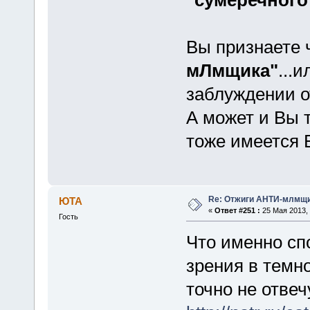
Вы признаете ч
мЛмщика"
...
заблуждении 
А может и Вы 
тоже имеется 
Re: Отжиги АНТИ-млмщи
ЮТА
«
Ответ #251 :
25 Мая 2013, 
Гость
Что именно сп
зрения в темно
точно не отвеч