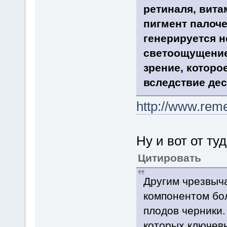
ретиналя, вита
пигмент палоче
генерируется 
светоощущение
зрение, которо
вследствие дес
http://www.rem
Ну и вот от туд
Цитировать
Другим чрезвыч
компонентом бол
плодов черники.
которых ключев