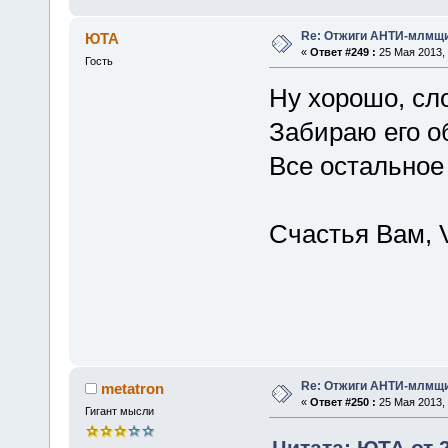
Re: Отжиги АНТИ-млмщи
ЮТА
«
Ответ #249 :
25 Мая 2013, 
Гость
Ну хорошо, сл
Забираю его о
Все остальное
Счастья Вам, V
Re: Отжиги АНТИ-млмщи
metatron
«
Ответ #250 :
25 Мая 2013, 
Гигант мысли
Цитата: ЮТА от 2