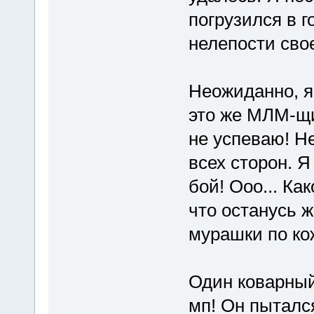
погрузился в 
нелепости сво
Неожиданно, я 
это же МЛМ-щик
не успеваю! Н
всех сторон. Я
бой! Ооо... Ка
что останусь 
мурашки по ко
Один коварный
мп! Он пыталс