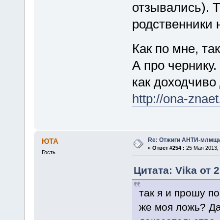
отзывались). Т
родственники 
Как по мне, та
А про чернику. 
как доходчиво
http://ona-znae
Re: Отжиги АНТИ-млмщи
ЮТА
«
Ответ #254 :
25 Мая 2013, 
Гость
Цитата: Vika от 
так я и прошу п
же моя ложь? Д