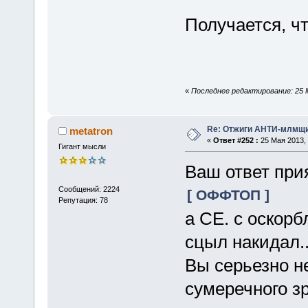
Получается, чт
«
Последнее редактирование: 25 М
Re: Отжиги АНТИ-млмщи
metatron
«
Ответ #252 :
25 Мая 2013, 
Гигант мысли
Ваш ответ при
Сообщений: 2224
[ ОФФТОП ]
Репутация: 78
а СЕ. с оскорб
сцыл накидал..
Вы серьезно не
сумеречного зр