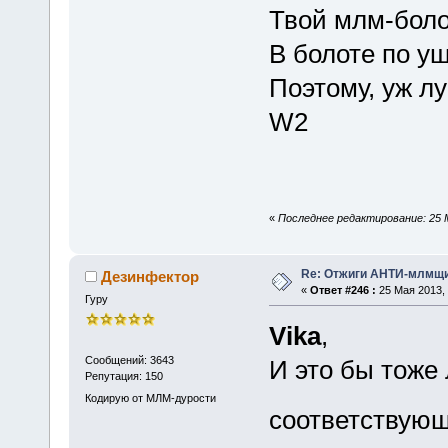
Твой млм-болот
В болоте по уш
Поэтому, уж лу
W2
«
Последнее редактирование: 25 М
Re: Отжиги АНТИ-млмщи
Дезинфектор
«
Ответ #246 :
25 Мая 2013, 
Гуру
Vika
,
Сообщений: 3643
И это бы тоже
Репутация: 150
Кодирую от МЛМ-дурости
соответствующ