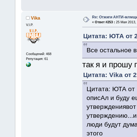
Re: Отжиги АНТИ-млмщи
Vika
«
Ответ #253 :
25 Мая 2013, 
V.I.P.
Цитата: ЮТА от 2
Все остальное 
Сообщений: 468
Репутация: 61
так я и прошу 
Цитата: Vika от 
Цитата: ЮТА от 
описАл и буду 
утверждениявот
утверждению...
люди будут дума
этого