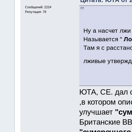
Сообщений: 2224
Репутация: 78
Ну а насчет лжи
Называется "
Ло
Там я с расстан
лживые утверж
ЮТА, СЕ. дал 
,в котором оп
улучшает
"сум
Британские ВВ
"сумеречного