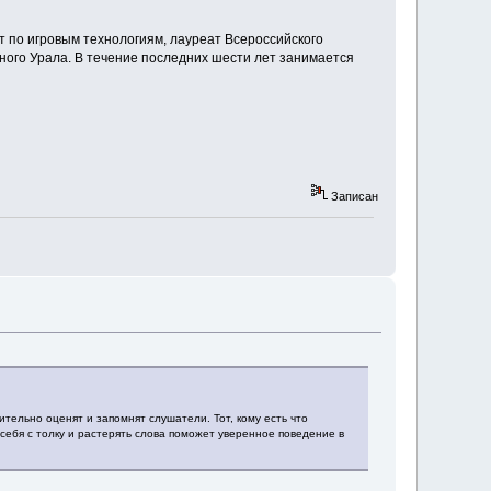
 по игровым технологиям, лауреат Всероссийского
ного Урала. В течение последних шести лет занимается
Записан
ельно оценят и запомнят слушатели. Тот, кому есть что
 себя с толку и растерять слова поможет уверенное поведение в