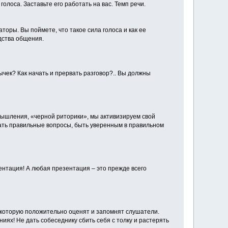
олоса. Заставьте его работать на вас. Темп речи.
оры. Вы поймете, что такое сила голоса и как ее
едства общения.
ек? Как начать и прервать разговор?.. Вы должны
мышления, «черной риторики», мы активизируем свой
вать правильные вопросы, быть уверенным в правильном
ентация! А любая презентация – это прежде всего
 которую положительно оценят и запомнят слушатели.
ниях! Не дать собеседнику сбить себя с толку и растерять