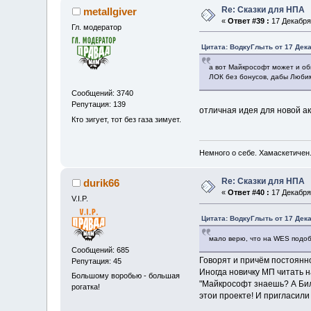
Re: Сказки для НПА
metallgiver
«
Ответ #39 :
17 Декабря 
Гл. модератор
Цитата: ВодкуГлыть от 17 Дека
а вот Майкрософт может и оби
ЛОК без бонусов, дабы Любим
Сообщений: 3740
Репутация: 139
отличная идея для новой а
Кто зигует, тот без газа зимует.
Немного о себе. Хамаскетичен
Re: Сказки для НПА
durik66
«
Ответ #40 :
17 Декабря 
V.I.P.
Цитата: ВодкуГлыть от 17 Дека
мало верю, что на WES подоб
Сообщений: 685
Говорят и причём постоянн
Репутация: 45
Иногда новичку МП читать 
Большому воробью - большая
"Майкрософт знаешь? А Бил
рогатка!
этои проекте! И пригласили