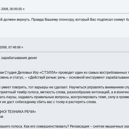
2008, 00:00:55 »
ей должен вернуть. Правда Вашему спонсору, который Вас подписал снимут б
008, 07:48:08 »
т зарабатывания денег
м Студия Деловых Игр «СТЭЛЛА» проводит один из самых востребованных тр
ень и статус, – «Действуй речью: речь – основной инструмент зарабатывани
е умеет говорить, тот карьеры не сделает. Научиться управлять вниманием 
 приятный тембр голоса, меткость слова, разнообразие интонаций, а в конеч
ать паузы, задавать правильные вопросы, контролировать темп, силу и громк
не даст собеседнику сбить вас с толку и растерять слова.
ДНО! ТЕХНИКА РЕЧИ»
чи.
вашего голоса. Как его совершенствовать? Релаксация – снятие мышечных за