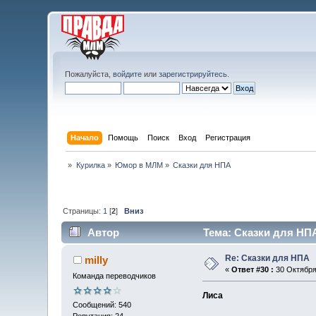
Пожалуйста,
войдите
или
зарегистрируйтесь
.
Начало
Помощь
Поиск
Вход
Регистрация
»
Курилка
»
Юмор в МЛМ
»
Сказки для НПА
Страницы:
1
[
2
]
Вниз
Автор
Тема: Сказки для НПА
Re: Сказки для НПА
milly
«
Ответ #30 :
30 Октября 
Команда переводчиков
Лиса
Сообщений: 540
Репутация: 24