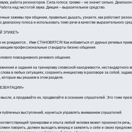
ука, работа резонаторов. Сила голоса: громко – не значит сильно. Диапазон г
 Работа над чистотой звука. Дикция – выразительное средство.
чные зажимы при общении, правильно дышать, узнаете, как работают резонат
по диапазону голоса и использовать темп речи в качестве выразительного ср
ОЙ ЭТИКЕТ»
 рождаются... Ими СТАНОВЯТСЯ! Как избавиться от дурных речевых привыч
 знающим профессиональные стандарты бизнес-общения.
елового повседневного речевого общения.
ажнения и задания на тренировку словесной находчивости, нестандартного 
 слова в любых ситуациях, сохранять инициативу в разговоре за собой, зада
, которые мы решаем в этом разделе.
ПРЕЗЕНТАЦИИ»
 мысли, а продавайте их, продвигайте в сознание слушателей. Это тоже през
м публичных выступлений, научиться управлять вниманием слушателей.
соответствующей тренировки и опыта любой человек может произнести речь,
 должен говорить, должен выходить вперед и заявлять о себе и своих предложе