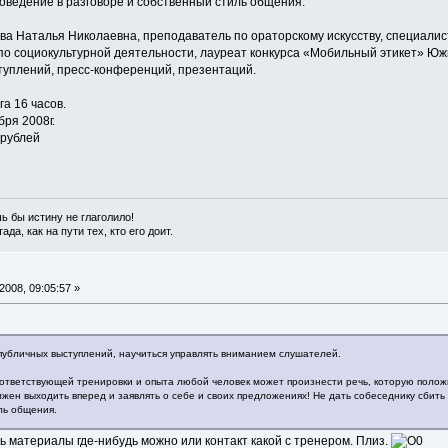
оведение в разговоре и собственный стиль общения.
а Наталья Николаевна, преподаватель по ораторскому искусству, специалист
по социокультурной деятельности, лауреат конкурса «Мобильный этикет» Юж
туплений, пресс-конференций, презентаций.
а 16 часов.
ря 2008г.
 рублей
ь бы истину не глаголило!
ада, как на пути тех, кто его доит.
008, 09:05:57 »
публичных выступлений, научиться управлять вниманием слушателей.
ответствующей тренировки и опыта любой человек может произнести речь, которую положит
лжен выходить вперед и заявлять о себе и своих предложениях! Не дать собеседнику сбить
ль общения.
ь материалы где-нибудь можно или контакт какой с тренером. Плиз.