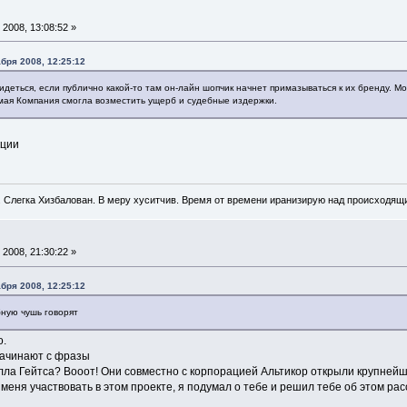
2008, 13:08:52 »
бря 2008, 12:25:12
деться, если публично какой-то там он-лайн шопчик начнет примазываться к их бренду. Мо
ая Компания смогла возместить ущерб и судебные издержки.
кции
. Слегка Хизбалован. В меру хуситчив. Время от времени иранизирую над происходящ
2008, 21:30:22 »
бря 2008, 12:25:12
ную чушь говорят
о.
начинают с фразы
ла Гейтса? Вооот! Они совместно с корпорацией Альтикор открыли крупнейши
 меня участвовать в этом проекте, я подумал о тебе и решил тебе об этом рас