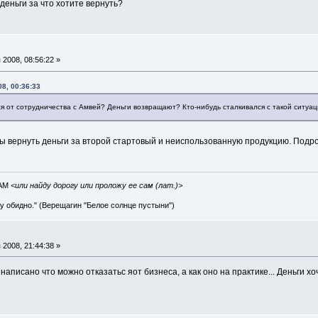
деньги за что хотите вернуть?
2008, 08:56:22 »
8, 00:36:33
ся от сотрудничества с Амвей? Деньги возвращают? Кто-нибудь сталкивался с такой ситуа
ы вернуть деньги за второй стартовый и неиспользованную продукцию. Подро
IAM
<или найду дорогу или проложу ее сам (лат.)>
ву обидно." (Верещагин "Белое солнце пустыни")
2008, 21:44:38 »
написано что можно отказатьс яот бизнеса, а как оно на практике... Деньги х