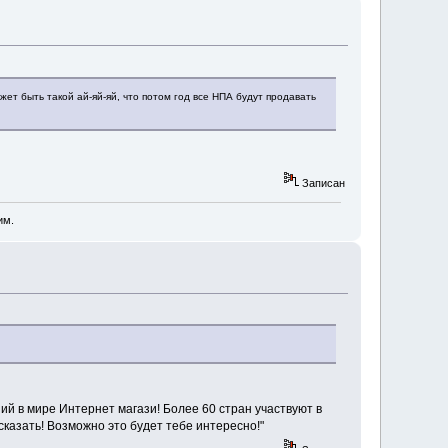
жет быть такой ай-яй-яй, что потом год все НПА будут продавать
Записан
им.
й в мире Интернет магази! Более 60 стран участвуют в
сказать! Возможно это будет тебе интересно!"