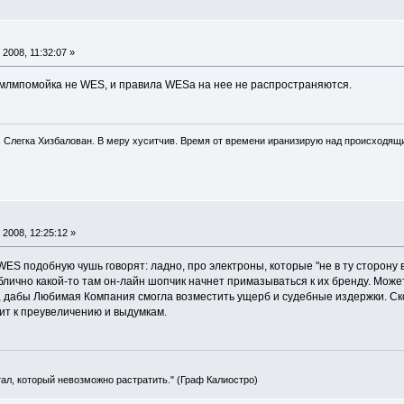
2008, 11:32:07 »
то млмпомойка не WES, и правила WESа на нее не распространяются.
. Слегка Хизбалован. В меру хуситчив. Время от времени иранизирую над происходящ
2008, 12:25:12 »
 WES подобную чушь говорят: ладно, про электроны, которые "не в ту сторону 
блично какой-то там он-лайн шопчик начнет примазываться к их бренду. Может
, дабы Любимая Компания смогла возместить ущерб и судебные издержки. Ско
ит к преувеличению и выдумкам.
тал, который невозможно растратить." (Граф Калиостро)