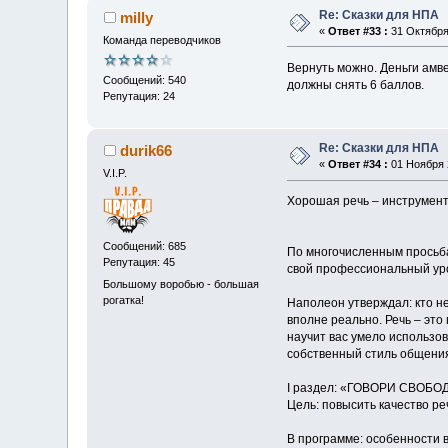
Re: Сказки для НПА
milly
«
Ответ #33 :
31 Октября 
Команда переводчиков
Вернуть можно. Деньги амв
Сообщений: 540
должны снять 6 баллов.
Репутация: 24
Re: Сказки для НПА
durik66
«
Ответ #34 :
01 Ноября 2
V.I.P.
Хорошая речь – инструмен
Сообщений: 685
По многочисленным просьба
Репутация: 45
свой профессиональный уров
Большому воробью - большая
рогатка!
Наполеон утверждал: кто н
вполне реально. Речь – это
научит вас умело использов
собственный стиль общения 
I раздел: «ГОВОРИ СВОБО
Цель: повысить качество ре
В программе: особенности 