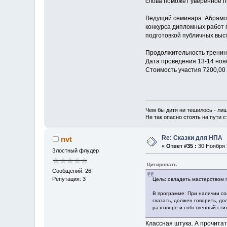
слова поможет уверенное п
Ведущий семинара: Абрамов
конкурса дипломных работ 
подготовкой публичных выс
Продолжительность тренинг
Дата проведения 13-14 нояб
Стоимость участия 7200,00
Чем бы дитя ни тешилось - лиш
Не так опасно стоять на пути ст
Re: Сказки для НПА
nvt
«
Ответ #35 :
30 Ноября 2
Злостный флудер
Цитировать
Сообщений: 26
Репутация: 3
Цель: овладеть мастерством 
В программе: При наличии со
сказать, должен говорить, до
разговоре и собственный сти
Классная штука. А прочитат