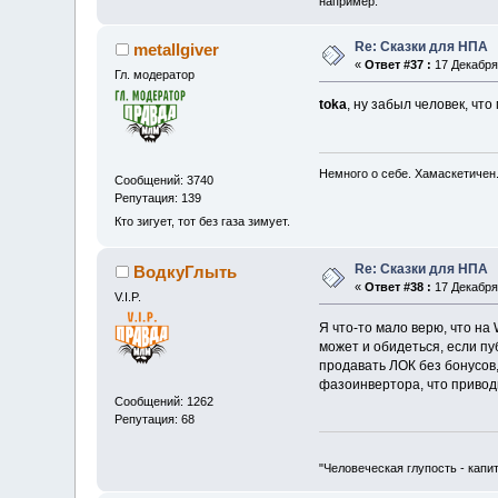
например.
Re: Сказки для НПА
metallgiver
«
Ответ #37 :
17 Декабря 
Гл. модератор
toka
, ну забыл человек, ч
Немного о себе. Хамаскетичен
Сообщений: 3740
Репутация: 139
Кто зигует, тот без газа зимует.
Re: Сказки для НПА
ВодкуГлыть
«
Ответ #38 :
17 Декабря 
V.I.P.
Я что-то мало верю, что на
может и обидеться, если пу
продавать ЛОК без бонусов
фазоинвертора, что привод
Сообщений: 1262
Репутация: 68
"Человеческая глупость - капи