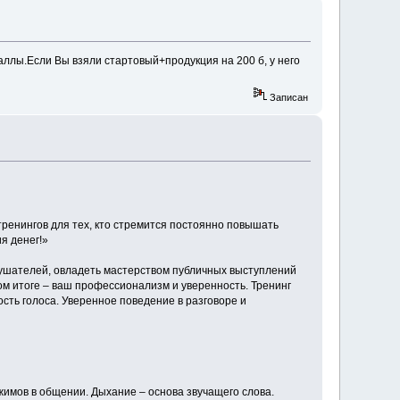
аллы.Если Вы взяли стартовый+продукция на 200 б, у него
Записан
енингов для тех, кто стремится постоянно повышать
я денег!»
слушателей, овладеть мастерством публичных выступлений
ном итоге – ваш профессионализм и уверенность. Тренинг
ость голоса. Уверенное поведение в разговоре и
жимов в общении. Дыхание – основа звучащего слова.