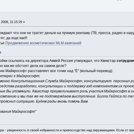
2008, 11:15:29 »
ждают что они не тратят деньги на прямую рекламу (ТВ, пресса, радио и нар
т, да еще как!!!
тье
Продвижение косметических MLM-кампаний
6
йки ссылаясь на директора Амвей Россия утверждал, что Квикстар
сотрудни
 но как же обстоят дела на самом деле?
ии Майкрософт расставляет все точки над "Ё" (вольный перевод):
интерес к Майкрософт.
именно Консультационная Служба Майкрософт, консультирует персонал р
редства разработки, консультации и поддержку вэб-компонентам их проек
рые Вы упомянули. Квикстар преувеличивает роль участия Майкрософт в и
компанию и мы так же не подтверждаем выступление Билла Гейтса по тел
рояснил ситуацию. Будем рады вновь помочь Вам.
ования Майкрософт"
ра - уверенность в своей избранности и превосходстве над окружающими. Если от при