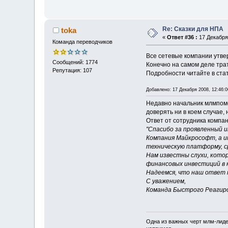
Re: Сказки для НПА
toka
«
Ответ #36 :
17 Декабря 
Команда переводчиков
Все сетевые компании утвер
Сообщений: 1774
Конечно на самом деле тратя
Репутация: 107
Подробности читайте в ста
Добавлено: 17 Декабря 2008, 12:46:0
Недавно начальник млмпомо
доверять ни в коем случае,
Ответ от сотрудника компан
"Спасибо за проявленный 
Компания Майкрософт, а 
техническую платформу, с
Нам известны слухи, кото
финансовых инвестиций в 
Надеемся, что наш ответ п
С уважением,
Команда Быстрого Реагир
Одна из важных черт млм-лиде