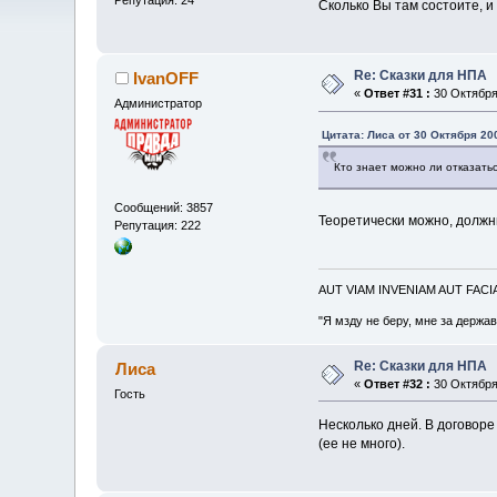
Сколько Вы там состоите, и 
Re: Сказки для НПА
IvanOFF
«
Ответ #31 :
30 Октября 
Администратор
Цитата: Лиса от 30 Октября 200
Кто знает можно ли отказать
Сообщений: 3857
Теоретически можно, должн
Репутация: 222
AUT VIAM INVENIAM AUT FAC
"Я мзду не беру, мне за держа
Re: Сказки для НПА
Лиса
«
Ответ #32 :
30 Октября 
Гость
Несколько дней. В договоре 
(ее не много).