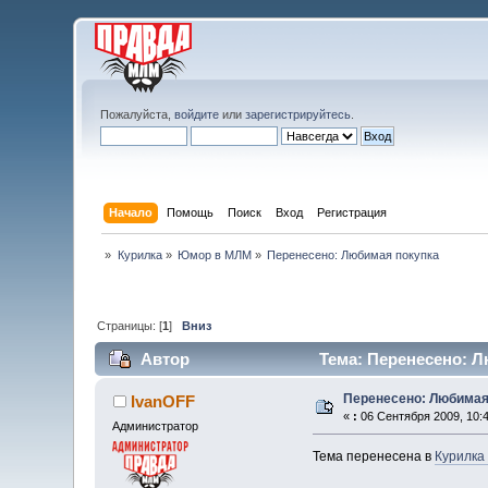
Пожалуйста,
войдите
или
зарегистрируйтесь
.
Начало
Помощь
Поиск
Вход
Регистрация
»
Курилка
»
Юмор в МЛМ
»
Перенесено: Любимая покупка
Страницы: [
1
]
Вниз
Автор
Тема: Перенесено: Л
Перенесено: Любимая
IvanOFF
«
:
06 Сентября 2009, 10:4
Администратор
Тема перенесена в
Курилка 