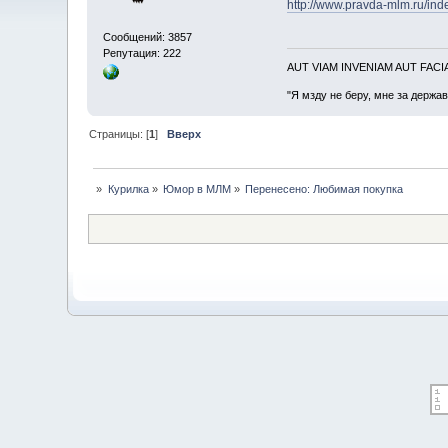
http://www.pravda-mlm.ru/in
Сообщений: 3857
Репутация: 222
AUT VIAM INVENIAM AUT FAC
"Я мзду не беру, мне за держа
Страницы: [
1
]
Вверх
»
Курилка
»
Юмор в МЛМ
»
Перенесено: Любимая покупка