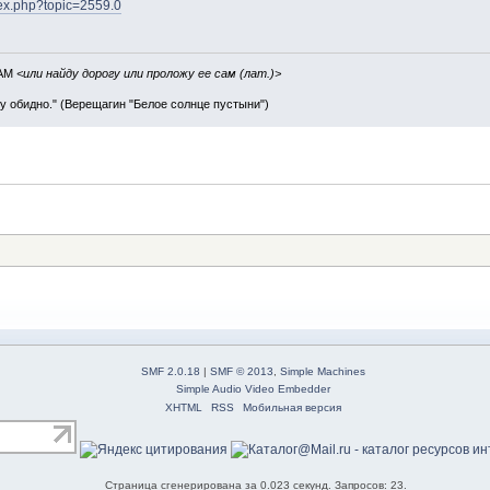
dex.php?topic=2559.0
IAM
<или найду дорогу или проложу ее сам (лат.)>
ву обидно." (Верещагин "Белое солнце пустыни")
SMF 2.0.18
|
SMF © 2013
,
Simple Machines
Simple Audio Video Embedder
XHTML
RSS
Мобильная версия
Страница сгенерирована за 0.023 секунд. Запросов: 23.