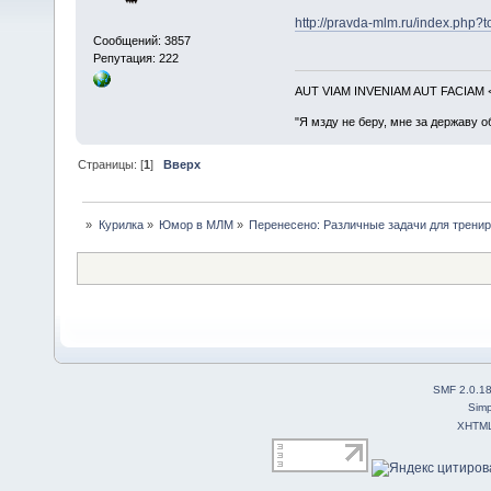
http://pravda-mlm.ru/index.php?
Сообщений: 3857
Репутация: 222
AUT VIAM INVENIAM AUT FACIAM
"Я мзду не беру, мне за державу о
Страницы: [
1
]
Вверх
»
Курилка
»
Юмор в МЛМ
»
Перенесено: Различные задачи для тренир
SMF 2.0.1
Simp
XHTM