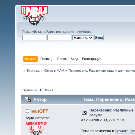
Пожалуйста,
войдите
или
зарегистрируйтесь
.
Начало
Помощь
Поиск
Вход
Регистрация
»
Курилка
»
Юмор в МЛМ
»
Перенесено: Различные задачи для тренир
Страницы: [
1
]
Вниз
Автор
Тема: Перенесено: Раз
раз)
Перенесено: Различные 
IvanOFF
разума.
Администратор
«
:
23 Июня 2013, 22:01:13 »
Тема перенесена в
Курилка (фо