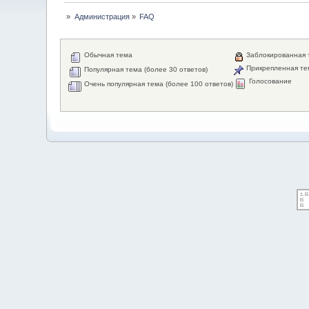
»
Администрация
»
FAQ
Обычная тема
Заблокированная 
Прикрепленная те
Популярная тема (более 30 ответов)
Голосование
Очень популярная тема (более 100 ответов)