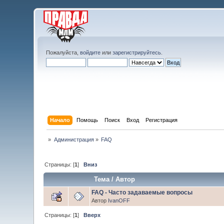
Пожалуйста,
войдите
или
зарегистрируйтесь
.
Начало
Помощь
Поиск
Вход
Регистрация
»
Администрация
»
FAQ
Страницы: [
1
]
Вниз
Тема
/
Автор
FAQ - Часто задаваемые вопросы
Автор
IvanOFF
Страницы: [
1
]
Вверх