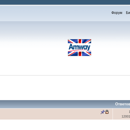
Форум
Би
Ответо
1200