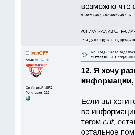
возможно что е
«
Последнее редактирование: 01 М
AUT VIAM INVENIAM AUT FACIAM
"Я мзду не беру, мне за державу о
Re: FAQ - Часто задава
IvanOFF
«
Ответ #1 :
20 Ноября 2009,
Администратор
12. Я хочу р
информации, 
Сообщений: 3857
Репутация: 222
Если вы хотит
во информации
тегом
cut
, ост
остальное поме