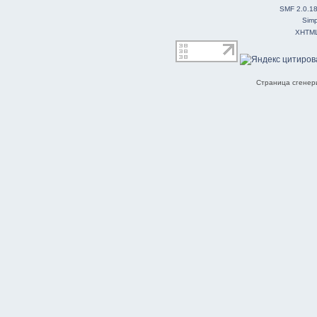
SMF 2.0.1
Simp
XHTM
Страница сгенери