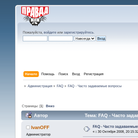
Пожалуйста,
войдите
или
зарегистрируйтесь
.
Начало
Помощь
Поиск
Вход
Регистрация
»
Администрация
»
FAQ
»
FAQ - Часто задаваемые вопросы
Страницы: [
1
]
Вниз
Автор
Тема: FAQ - Часто зад
FAQ - Часто задаваемы
IvanOFF
«
:
30 Октября 2008, 20:15:3
Администратор