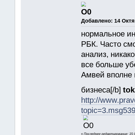
Добавлено: 14 Октяб
нормальное ин
РБК. Часто см
анализ, никак
все больше уб
Амвей вполне 
бизнеса[/b]
tok
http://www.pra
topic=3.msg53
«
Последнее редактирование: 15 Ок