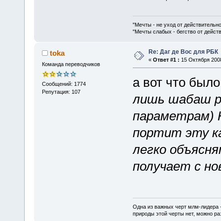
"Мечты - не уход от действительн
"Мечты слабых - бегство от дейс
Re: Даг де Вос для РБК
toka
«
Ответ #1 :
15 Октября 2008
Команда переводчиков
а вот что был
Сообщений: 1774
Репутация: 107
лишь шабаш р
параметрам) 
портит эту к
легко объясн
получает с но
Одна из важных черт млм-лидера 
природы этой черты нет, можно ра