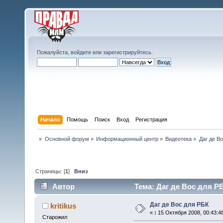
Пожалуйста,
войдите
или
зарегистрируйтесь
.
Начало
Помощь
Поиск
Вход
Регистрация
»
Основной форум
»
Информационный центр
»
Видеотека
»
Даг де В
Страницы: [
1
]
Вниз
Автор
Тема: Даг де Вос для РБ
Даг де Вос для РБК
kritikus
«
:
15 Октября 2008, 00:43:4
Старожил