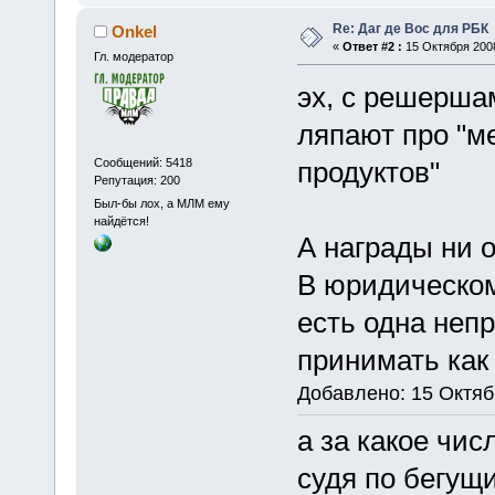
Re: Даг де Вос для РБК
Onkel
«
Ответ #2 :
15 Октября 2008
Гл. модератор
эх, с решершам
ляпают про "м
Сообщений: 5418
продуктов"
Репутация: 200
Был-бы лох, а МЛМ ему
найдётся!
А награды ни о
В юридическом
есть одна непр
принимать как 
Добавлено: 15 Октяб
а за какое чис
судя по бегущи