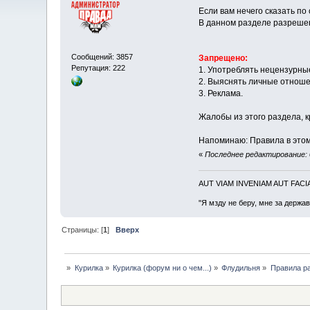
Если вам нечего сказать по 
В данном разделе разреше
Сообщений: 3857
Запрещено:
Репутация: 222
1. Употреблять нецензурны
2. Выяснять личные отноше
3. Реклама.
Жалобы из этого раздела, 
Напоминаю: Правила в этом
«
Последнее редактирование: 
AUT VIAM INVENIAM AUT FAC
"Я мзду не беру, мне за держа
Страницы: [
1
]
Вверх
»
Курилка
»
Курилка (форум ни о чем...)
»
Флудильня
»
Правила р