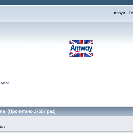
Форум
Би
аздела
ла (Прочитано 17597 раз)
06 »