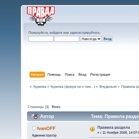
Пожалуйста,
войдите
или
зарегистрируйтесь
.
Начало
Помощь
Поиск
Вход
Регистрация
»
Курилка
»
Курилка (форум ни о чем...)
»
Флудильня
»
Правила р
Страницы: [
1
]
Вниз
Автор
Тема: Правила разде
Правила раздела
IvanOFF
«
:
11 Ноября 2008, 14:07:
Администратор