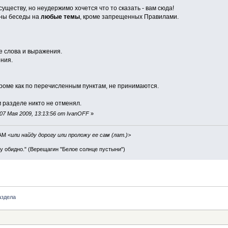
существу, но неудержимо хочется что то сказать - вам сюда!
ны беседы на
любые темы
, кроме запрещенных Правилами.
е слова и выражения.
ния.
кроме как по перечисленным пунктам, не принимаются.
 разделе никто не отменял.
07 Мая 2009, 13:13:56 от IvanOFF
»
IAM
<или найду дорогу или проложу ее сам (лат.)>
ву обидно." (Верещагин "Белое солнце пустыни")
аздела