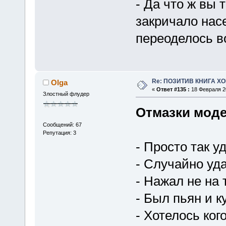
- Да что ж вы 
закричало нас
переоделось во
Re: ПОЗИТИВ КНИГА 
Olga
«
Ответ #135 :
18 Февраля 20
Злостный флудер
Отмазки мод
Сообщений: 67
Репутация: 3
- Просто так у
- Случайно уд
- Нажал не на 
- Был пьян и 
- Хотелось ког