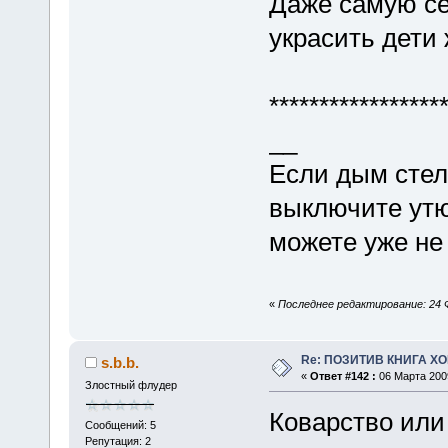
Даже самую се
украсить дети
*****************
__
Если дым стел
выключите утю
можете уже не
«
Последнее редактирование: 24 Ф
Re: ПОЗИТИВ КНИГА 
s.b.b.
«
Ответ #142 :
06 Марта 2009
Злостный флудер
Коварство или
Сообщений: 5
Репутация: 2