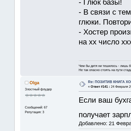
- Глюк базы!
- В связи с те
глюки. Повтор
- Хостер произ
на хх число ххх
Чем бы дитя ни тешилось - лишь б
Не так опасно стоять на пути стада,
Re: ПОЗИТИВ КНИГА 
Olga
«
Ответ #141 :
24 Февраля 20
Злостный флудер
Если ваш бухга
Сообщений: 67
Репутация: 3
получает зарп
Добавлено: 21 Февра