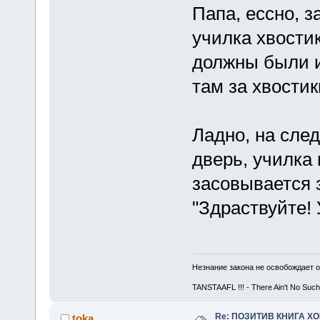
Папа, ессно, з
училка хвостик
должны были их
там за хвости
Ладно, на след
дверь, училка 
засовывается з
"Здраствуйте! 
Незнание закона не освобождает о
TANSTAAFL !!! - There Ain't No Such
Re: ПОЗИТИВ КНИГА 
toka