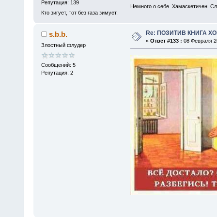
Репутация: 139
Немного о себе. Хамаскетичен. С
Кто зигует, тот без газа зимует.
Re: ПОЗИТИВ КНИГА 
s.b.b.
«
Ответ #133 :
08 Февраля 20
Злостный флудер
Сообщений: 5
Репутация: 2