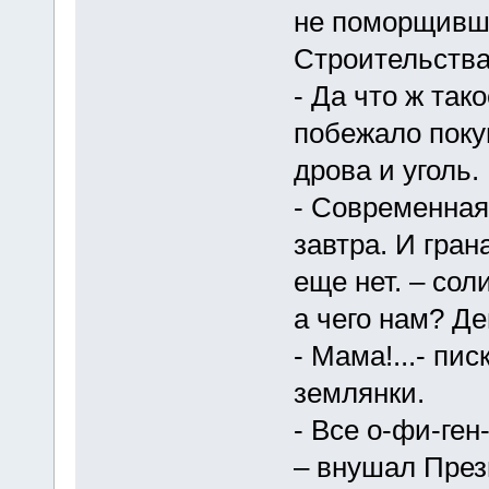
не поморщивш
Строительства
- Да что ж так
побежало поку
дрова и уголь.
- Современная
завтра. И гран
еще нет. – со
а чего нам? Де
- Мама!...- пи
землянки.
- Все о-фи-ге
– внушал През