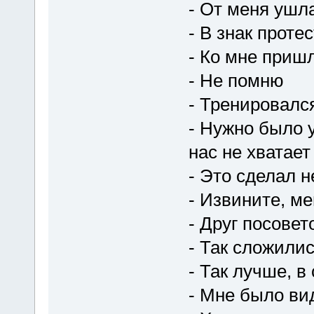
- От меня ушл
- В знак проте
- Ко мне приш
- Не помню
- Тренировалс
- Нужно было у
нас не хватает
- Это сделал 
- Извините, ме
- Друг посовет
- Так сложили
- Так лучше, в
- Мне было ви