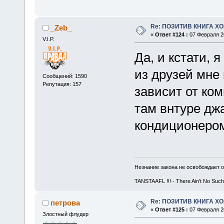
Re: ПОЗИТИВ КНИГА 
_Zeb_
«
Ответ #124 :
07 Февраля 20
V.I.P.
Да, и кстати, 
из друзей мне 
Сообщений: 1590
Репутация: 157
зависит от ком
там внтуре дж
кондиционеро
Незнание закона не освобождает о
TANSTAAFL !!! - There Ain't No Such
Re: ПОЗИТИВ КНИГА 
петрова
«
Ответ #125 :
07 Февраля 20
Злостный флудер