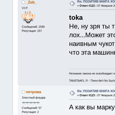
Re: ПОЗИТИВ КНИГА 
_Zeb_
«
Ответ #122 :
07 Февраля 20
V.I.P.
toka
Не, ну зря ты т
Сообщений: 1590
Репутация: 157
лох...Может э
наивным чукот
что эта машинк
Незнание закона не освобождает о
TANSTAAFL !!! - There Ain't No Such
Re: ПОЗИТИВ КНИГА 
петрова
«
Ответ #123 :
07 Февраля 20
Злостный флудер
А как вы марк
Сообщений: 57
Репутация: 2