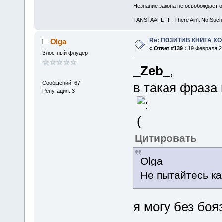
Незнание закона не освобождает о
TANSTAAFL !!! - There Ain't No Such
Re: ПОЗИТИВ КНИГА 
Olga
«
Ответ #139 :
19 Февраля 20
Злостный флудер
_Zeb_
,
Сообщений: 67
в такая фраза 
Репутация: 3
Цитировать
Olga
Не пытайтесь ка
я могу без бо