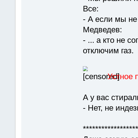
Все:
- А если мы не
Медведев:
- ... а кто не 
отключим газ.
Устное 
А у вас стирал
- Нет, не индез
*****************