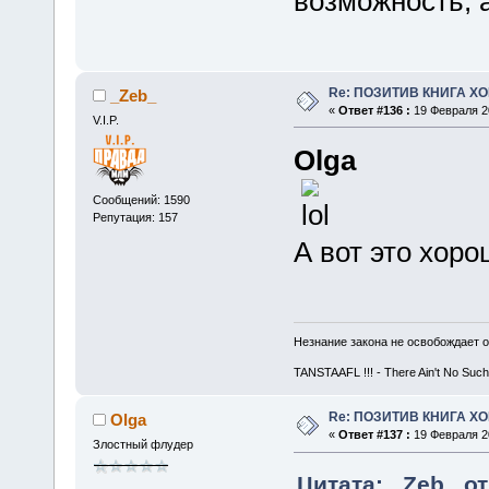
возможность, а
Re: ПОЗИТИВ КНИГА 
_Zeb_
«
Ответ #136 :
19 Февраля 20
V.I.P.
Olga
Сообщений: 1590
Репутация: 157
А вот это хор
Незнание закона не освобождает о
TANSTAAFL !!! - There Ain't No Such
Re: ПОЗИТИВ КНИГА 
Olga
«
Ответ #137 :
19 Февраля 20
Злостный флудер
Цитата: _Zeb_ от