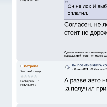
Он не лох И выб
оплатил.
Согласен. не 
стоит не дорож
Одна из важных черт млм-лидера 
природы этой черты нет, можно ра
Re: ПОЗИТИВ КНИГА 
петрова
«
Ответ #121 :
07 Февраля 20
Злостный флудер
А разве авто н
Сообщений: 57
Репутация: 2
,а получил при