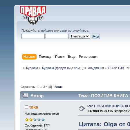
Пожалуйста,
войдите
или
зарегистрируйтесь
.
Начало
Помощь
Поиск
Вход
Регистрация
»
Курилка
»
Курилка (форум ни о чем...)
»
Флудильня
»
ПОЗИТИВ   
Страницы:
1
...
3
4
[
5
]
Вниз
Автор
Тема: ПОЗИТИВ КНИГА 
Re: ПОЗИТИВ КНИГА 
toka
«
Ответ #120 :
07 Февраля 20
Команда переводчиков
Цитата: Olga от 
Сообщений: 1774
Репутация: 107