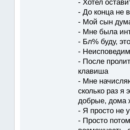
- Хотел остави
- До конца не 
- Мой сын дум
- Мне была ин
- Бл% буду, эт
- Неисповедим
- После пролит
клавиша
- Мне начисляю
сколько раз я 
добрые, дома 
- Я просто не 
- Просто потом