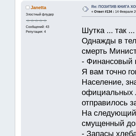
Re: ПОЗИТИВ КНИГА 
Janetta
«
Ответ #134 :
14 Февраля 20
Злостный флудер
Сообщений: 43
Шутка ... так .
Репутация: 4
Однажды в тел
смерть Минист
- Финансовый к
Я вам точно г
Население, зн
официальных л
отправилось за
На следующий 
смущенный дон
- Запасы хлеб