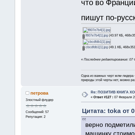
что во Франци
пишут по-рус
f807e7b4[1].jpg
(43.97 КБ, 468x3
cbcdfdb1[1].jpg
(49.1 КБ, 468x351
«
Последнее редактирование: 07 Ф
Одна из важных черт млм-лидера 
природы этой черты нет, можно ра
Re: ПОЗИТИВ КНИГА 
петрова
«
Ответ #127 :
07 Февраля 20
Злостный флудер
Цитата: toka от 
Сообщений: 57
Репутация: 2
верно подметили
машинку стоимос