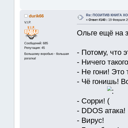
Re: ПОЗИТИВ КНИГА 
durik66
«
Ответ #140 :
19 Февраля 20
V.I.P.
Ольге ещё на з
Сообщений: 685
Репутация: 45
- Потому, что 
Большому воробью - большая
рогатка!
- Ничего такого
- Не гони! Это
- Чё гонишь! Во
- Сорри!
- DDOS атака!
- Вирус!