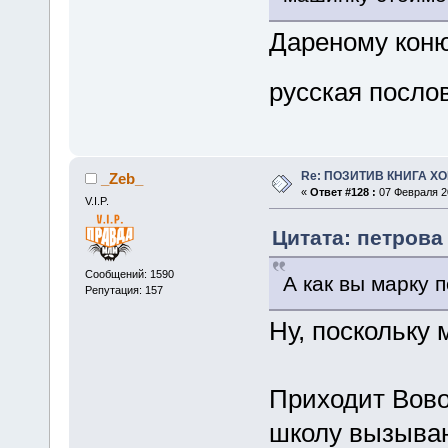
Дареному коню
русская посл
Re: ПОЗИТИВ КНИГА 
_Zeb_
«
Ответ #128 :
07 Февраля 20
V.I.P.
Цитата: петрова 
Сообщений: 1590
А как вы марку 
Репутация: 157
Ну, поскольку 
Приходит Вовоч
школу вызываю