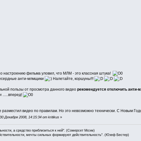
по настроению фильма уловил, что МЛМ - это классная штука!
" усердные анти-млмщики
Налетайте, коршуны!!!
льной пользы от просмотра данного видео
рекомендуется отключить анти-
......вперед!
е разместил видео по правилам. Но это невозможно технически. С Новым Год
 Декабря 2008, 14:15:34 от kritikus
»
льности, а средство приблизиться к ней". (Сомерсет Моэм)
ействительности, мечты сильных формируют действительность". (Юзеф Бестер)