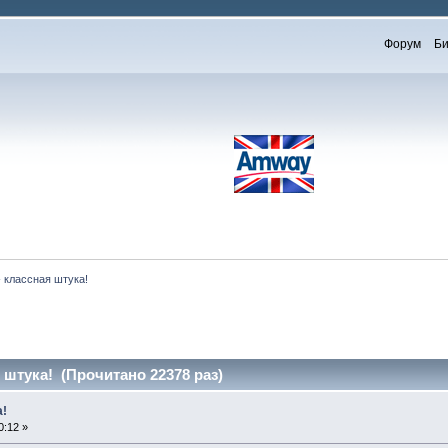
Форум
Би
 классная штука!
 штука! (Прочитано 22378 раз)
а!
0:12 »