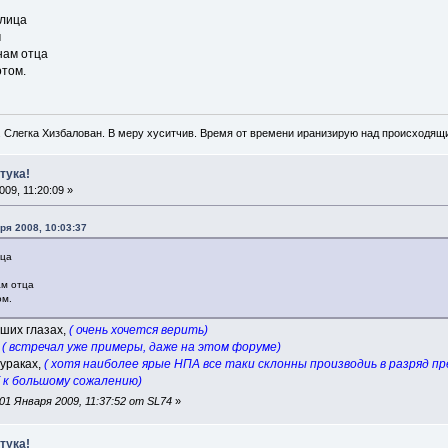
 лица
м
нам отца
отом.
. Слегка Хизбалован. В меру хуситчив. Время от времени иранизирую над происходящ
тука!
09, 11:20:09 »
бря 2008, 10:03:37
ица
ам отца
ом.
вших глазах,
( очень хочется верить)
,
( встречал уже примеры, даже на этом форуме)
дураках,
( хотя наиболее ярые НПА все таки склонны производиь в разряд пре
( к большому сожалению)
1 Января 2009, 11:37:52 от SL74
»
тука!