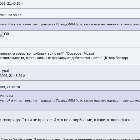
09, 21:43:18 »
2009, 20:59:04
ичиной и у нас - типа, нет правды на ПравдеМЛМ (или, как он еще его наывает - свинарнико
льности, а средство приблизиться к ней". (Сомерсет Моэм)
ействительности, мечты сильных формируют действительность". (Юзеф Бестер)
тука!
009, 21:48:29 »
009, 21:43:18
 20:59:04
ичиной и у нас - типа, нет правды на ПравдеМЛМ (или, как он еще его наывает - свинарнико
о товарища. Это я не про вас. И это не оскорбление, а констатация факта.
. Слегка Хизбалован. В меру хуситчив. Время от времени иранизирую над происходящ