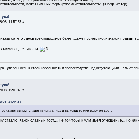
ействительности, мечты сильных формируют действительность". (Юзеф Бестер)
тука!
008, 14:57:57 »
зжался, что здесь всех млмщиков банят, даже посмертно, никакой правды здесь
х млмовец нет что ли.
ра - уверенность в своей избранности и превосходстве над окружающими. Если от при
тука!
008, 15:07:40 »
2008, 14:44:39
ное станет явным. Спадет пелена с глаз и Вы увидите мир в другом цвете.
ку ставлю! Какой славный тост.... Не то чтобы к млм имел отношение... Но ка