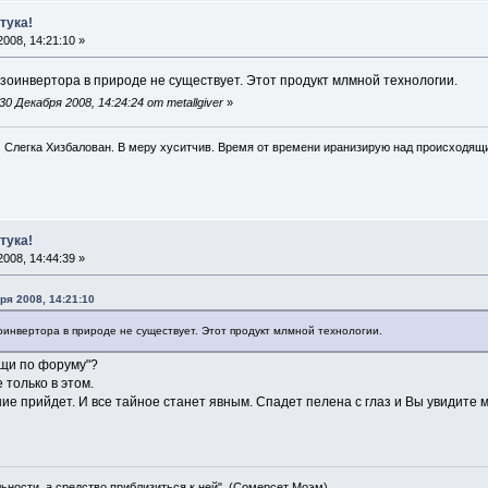
тука!
008, 14:21:10 »
зоинвертора в природе не существует. Этот продукт млмной технологии.
 Декабря 2008, 14:24:24 от metallgiver
»
. Слегка Хизбалован. В меру хуситчив. Время от времени иранизирую над происходящ
тука!
008, 14:44:39 »
бря 2008, 14:21:10
оинвертора в природе не существует. Этот продукт млмной технологии.
щи по форуму"?
 только в этом.
ние прийдет. И все тайное станет явным. Спадет пелена с глаз и Вы увидите м
льности, а средство приблизиться к ней". (Сомерсет Моэм)