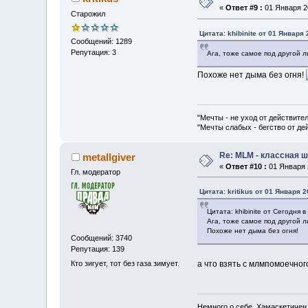
«
Ответ #9 :
01 Января 20
Старожил
Цитата: khibinite от 01 Января 
Сообщений: 1289
Репутация: 3
Ага, тоже самое под другой л
Похоже нет дыма без огня!
"Мечты - не уход от действите
"Мечты слабых - бегство от д
Re: MLM - классная ш
metallgiver
«
Ответ #10 :
01 Января 2
Гл. модератор
Цитата: kritikus от 01 Января 2
Цитата: khibinite от Сегодня в
Ага, тоже самое под другой л
Похоже нет дыма без огня!
Сообщений: 3740
Репутация: 139
Кто зигует, тот без газа зимует.
а что взять с млмпомоечног
Немного о себе. Хамаскетичен