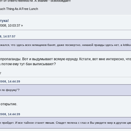
т от ответственности. А знание - освобождает!
Such Thing As A Free Lunch
тука!
008, 10:03:37 »
8, 14:57:57
ался, что здесь всех млмщиков банят, даже посмертно, никакой правды здесь нет, а kritiku
 пропаганды. Вот и выдумывает всякую ерунду. Кстати, вот мне интересно, чт
а потом ему тут бан выписывают?
7
2008, 14:44:39
и по форуму"?
 открытие.
2008, 14:44:39
ие прийдет. И все тайное станет явным. Спадет пелена с глаз и Вы увидите мир в другом цв