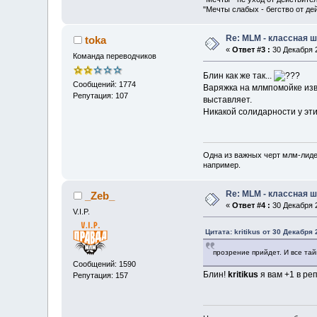
"Мечты слабых - бегство от д
Re: MLM - классная ш
toka
«
Ответ #3 :
30 Декабря 2
Команда переводчиков
Блин как же так...
Сообщений: 1774
Варяжка на млмпомойке изви
Репутация: 107
выставляет.
Никакой солидарности у эти
Одна из важных черт млм-лиде
например.
Re: MLM - классная ш
_Zeb_
«
Ответ #4 :
30 Декабря 2
V.I.P.
Цитата: kritikus от 30 Декабря 
прозрение прийдет. И все тай
Сообщений: 1590
Блин!
kritikus
я вам +1 в реп
Репутация: 157