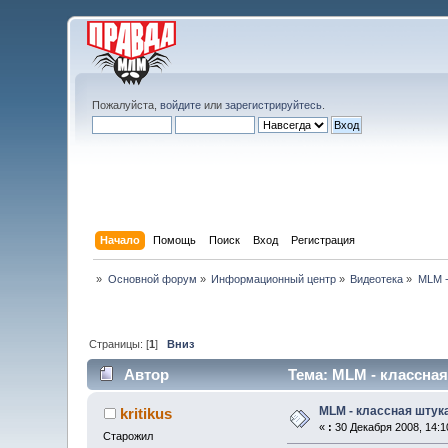
Пожалуйста,
войдите
или
зарегистрируйтесь
.
Начало
Помощь
Поиск
Вход
Регистрация
»
Основной форум
»
Информационный центр
»
Видеотека
»
MLM -
Страницы: [
1
]
Вниз
Автор
Тема: MLM - классная
MLM - классная штук
kritikus
«
:
30 Декабря 2008, 14:1
Старожил