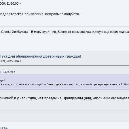
09, 11:30:00 »
- модераторская привилегия. поправь пожалуйста.
. Слегка Хизбалован. В меру хуситчив. Время от времени иранизирую над происходящ
штука для оболванивания доверчивых граждан!
09, 20:59:04 »
8, 14:57:57
ющий
ался, что здесь всех млмщиков банят, даже посмертно, никакой правды здесь нет, а kritiku
личиной и у нас - типа, нет правды на ПравдеМЛМ (или, как он еще его наывае
тука!