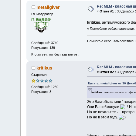
Re: MLM - классная ш
metallgiver
«
Ответ #1 :
30 Декабря 2
Гл. модератор
kritikus
, антимлмовского фа
«
Последнее редактирование: 30
Немного о себе. Хамаскетичен
Сообщений: 3740
Репутация: 139
Кто зигует, тот без газа зимует.
Re: MLM - классная ш
kritikus
«
Ответ #2 :
30 Декабря 2
Старожил
Цитата: metallgiver от 30 Дека
Сообщений: 1289
Репутация: 3
kritikus
, антимлмовского фаз
Это Вам обьяснили "товари
Они Вас обманули
И не
Но не печальтесь.....прозре
Но не в этом году.
"Мечты - не уход от действите