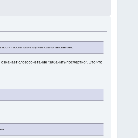
s постит посты, какие мутные ссылки выставляет.
о означает словосочетание "забанить посмертно". Это что
ете.