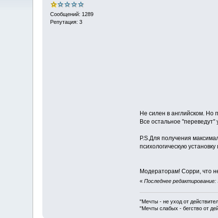
Сообщений: 1289
Репутация: 3
Не силен в английском. Но 
Все остальное "переведут
P.S.Для получения максима
психологическую установку и 
Модераторам! Сорри, что н
«
Последнее редактирование: 30
"Мечты - не уход от действите
"Мечты слабых - бегство от д