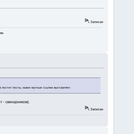
Записан
им.
s постит посты, какие мутные ссылки выставляет.
т - свинарником).
Записан