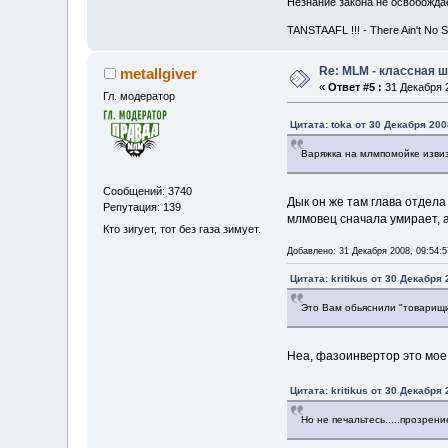
Незнание закона не освобождае
TANSTAAFL !!! - There Ain't No 
Re: MLM - классная ш
metallgiver
«
Ответ #5 :
31 Декабря 2
Гл. модератор
Цитата: toka от 30 Декабря 200
Варяжка на млмпомойке извизж
Сообщений: 3740
Дык он же там глава отдела
Репутация: 139
млмовец сначала умирает, 
Кто зигует, тот без газа зимует.
Добавлено: 31 Декабря 2008, 09:54:5
Цитата: kritikus от 30 Декабря 
Это Вам обьяснили "товарищ
Неа, фазоинвертор это мое
Цитата: kritikus от 30 Декабря 
Но не печальтесь.....прозрен