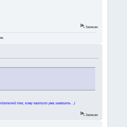
Записан
им.
дателей тех, кому хватило ума завязать ...)
Записан