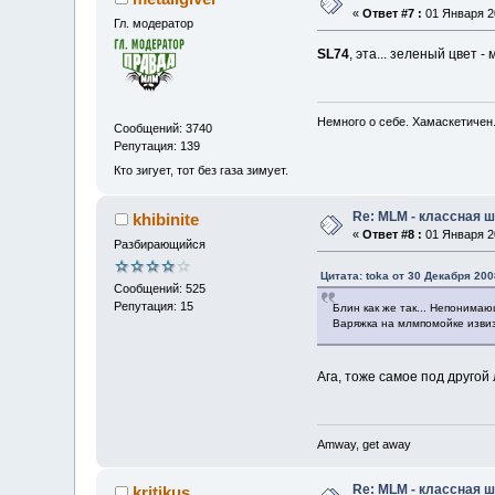
«
Ответ #7 :
01 Января 20
Гл. модератор
SL74
, эта... зеленый цвет 
Немного о себе. Хамаскетичен
Сообщений: 3740
Репутация: 139
Кто зигует, тот без газа зимует.
Re: MLM - классная 
khibinite
«
Ответ #8 :
01 Января 20
Разбирающийся
Цитата: toka от 30 Декабря 200
Сообщений: 525
Репутация: 15
Блин как же так... Непонима
Варяжка на млмпомойке извизж
Ага, тоже самое под другой 
Amway, get away
Re: MLM - классная ш
kritikus