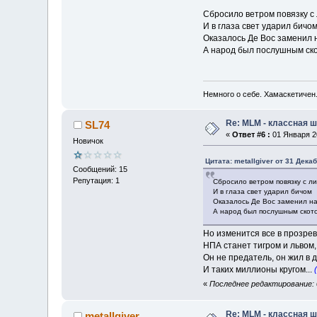
Сбросило ветром повязку с
И в глаза свет ударил бичо
Оказалось Де Вос заменил 
А народ был послушным ск
Немного о себе. Хамаскетичен
Re: MLM - классная ш
SL74
«
Ответ #6 :
01 Января 20
Новичок
Цитата: metallgiver от 31 Дека
Сообщений: 15
Репутация: 1
Сбросило ветром повязку с л
И в глаза свет ударил бичом
Оказалось Де Вос заменил н
А народ был послушным скот
Но изменится все в прозре
НПА станет тигром и львом
Он не предатель, он жил в 
И таких миллионы кругом...
«
Последнее редактирование: 0
Re: MLM - классная ш
metallgiver