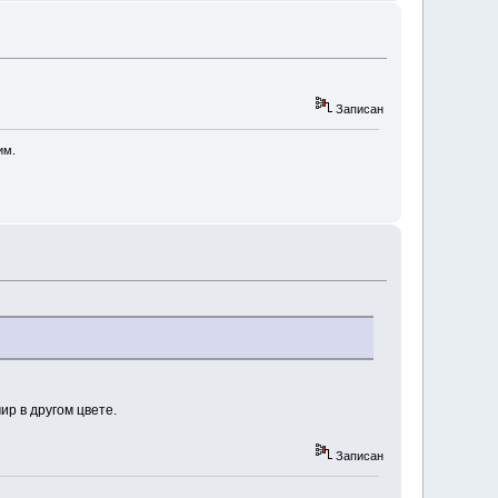
Записан
им.
ир в другом цвете.
Записан