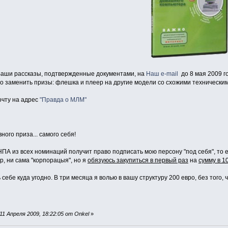
аши рассказы, подтвержденные документами, на
Наш e-mail
до 8 мая 2009 г
во заменить призы: флешка и плеер на другие модели со схожими технически
очту на адрес
"Правда о МЛМ"
ного приза... самого себя!
А из всех номинаций получит право подписать мою персону "под себя", то е
р, ни сама "корпорацыя", но я
обязуюсь закупиться в первый раз
на
сумму в 1
ебе куда угодно. В три месяца я волью в вашу структуру 200 евро, без того, 
1 Апреля 2009, 18:22:05 от Onkel
»