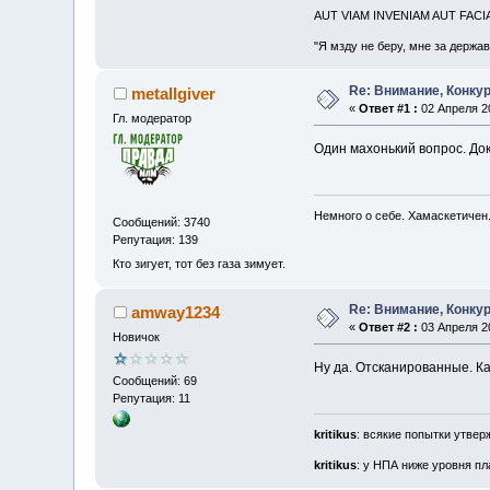
AUT VIAM INVENIAM AUT FAC
"Я мзду не беру, мне за держа
Re: Внимание, Конкур
metallgiver
«
Ответ #1 :
02 Апреля 20
Гл. модератор
Один махонький вопрос. До
Немного о себе. Хамаскетичен
Сообщений: 3740
Репутация: 139
Кто зигует, тот без газа зимует.
Re: Внимание, Конкур
amway1234
«
Ответ #2 :
03 Апреля 20
Новичок
Ну да. Отсканированные. К
Сообщений: 69
Репутация: 11
kritikus
: всякие попытки утве
kritikus
: у НПА ниже уровня пл