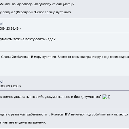
IAM
<или найду дорогу или проложу ее сам (лат.)>
ву обидно." (Верещагин "Белое солнце пустыни")
с!
09, 23:39:49 »
кументы тож на почту слать надо?
. Слегка Хизбалован. В меру хуситчив. Время от времени иранизирую над происходящ
с!
09, 09:41:38 »
ак можно доказать что-либо документально и без документов?
)
рждать о реальной прибыльности ... бизнеса НПА не имеют под собой почвы и являютс
атины нет ни денег ни времени.