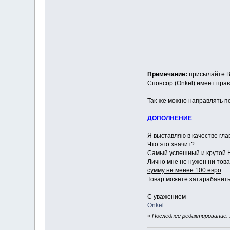
Примечание:
присылайте В
Спонсор (Onkel) имеет пра
Так-же можно направлять п
ДОПОЛНЕНИЕ
:
Я выставляю в качестве глав
Что это значит?
Самый успешный и крутой НП
Лично мне не нужен ни това
сумму не менее 100 евро
.
Товар можете затарабанить с
С уважением
Onkel
«
Последнее редактирование: 1