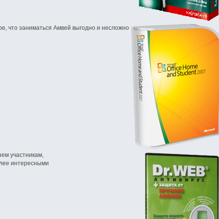
е, что заниматься Амвей выгодно и несложно
ем участникам,
олее интересными