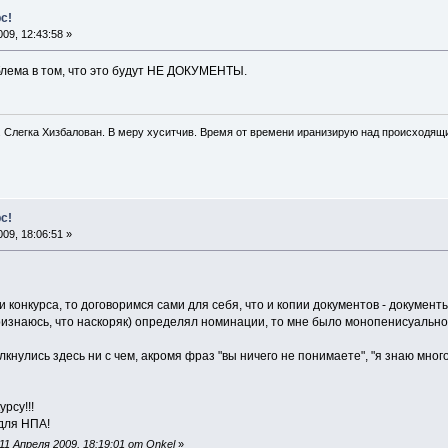
с!
09, 12:43:58 »
облема в том, что это будут НЕ ДОКУМЕНТЫ.
. Слегка Хизбалован. В меру хуситчив. Время от времени иранизирую над происходящ
с!
09, 18:06:51 »
и конкурса, то договоримся сами для себя, что и копии документов - документы
признаюсь, что наскоряк) определял номинации, то мне было монопенисуально 
лкнулись здесь ни с чем, акромя фраз "вы ничего не понимаете", "я знаю много
рсу!!!
 для НПА!
1 Апреля 2009, 18:19:01 от Onkel
»