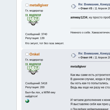
Re: Внимание, Конкур
metallgiver
«
Ответ #3 :
11 Апреля 20
Гл. модератор
amway1234
, ну просто пр
Немного о себе. Хамаскетичен
Сообщений: 3740
Репутация: 139
Кто зигует, тот без газа зимует.
Re: Внимание, Конкур
Onkel
«
Ответ #4 :
11 Апреля 20
Гл. модератор
metallgiver
Как мы сами есть устроител
В данном случае, когда я (
бы хоть как-то попытались.
Сообщений: 5418
Репутация: 200
Ведь мы еще ни разу не сто
Был-бы лох, а МЛМ ему
найдётся!
И читаем дополнение к конку
Я выставляю себя как приз
«
Последнее редактирование: 1