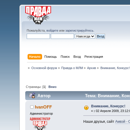
Пожалуйста,
войдите
или
зарегистрируйтесь
.
Начало
Помощь
Поиск
Вход
Регистрация
»
Основной форум
»
Правда о МЛМ
»
Архив
»
Внимание, Конкурс!
Страницы: [
1
]
Вниз
Автор
Тема: Внимание, Конк
Внимание, Конкурс!
IvanOFF
«
:
02 Апреля 2009, 23:12:
Администратор
Наши друзья, сайт
Амвэй -