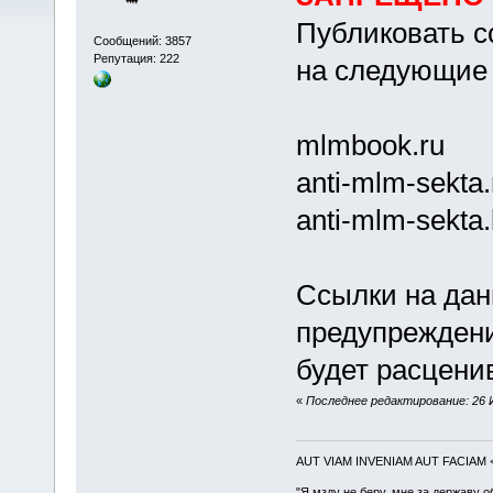
Публиковать с
Сообщений: 3857
Репутация: 222
на следующие 
mlmbооk.ru
аnti-mlm-sеktа.
аnti-mlm-sеktа
Ссылки на дан
предупрежден
будет расценив
«
Последнее редактирование: 26 И
AUT VIAM INVENIAM AUT FACIAM
"Я мзду не беру, мне за державу о