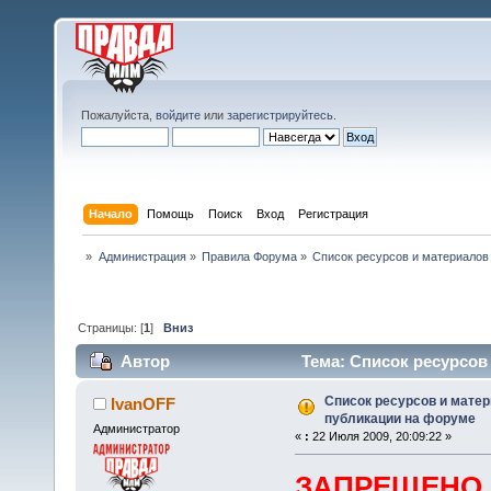
Пожалуйста,
войдите
или
зарегистрируйтесь
.
Начало
Помощь
Поиск
Вход
Регистрация
»
Администрация
»
Правила Форума
»
Список ресурсов и материалов
Страницы: [
1
]
Вниз
Автор
Тема: Список ресурсов
(Прочитано 32129 раз)
Список ресурсов и мате
IvanOFF
публикации на форуме
Администратор
«
:
22 Июля 2009, 20:09:22 »
ЗАПРЕЩЕНО