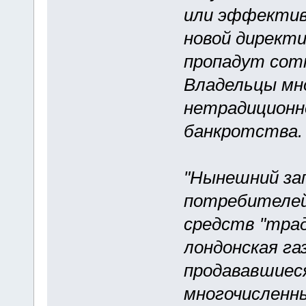
или эффектив
новой директи
пропадут сотн
Владельцы мн
нетрадиционн
банкротства.
"Нынешний за
потребителей
средств "трад
лондонская га
продававшиес
многочисленн