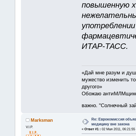
повышенную х
нежелательны
употреблении
фармацевтиче
ИТАР-ТАСС.
«Дай мне разум и душе
мужество изменить то,
другого»
Обожаю антиМЛМщиков 
важно. "Солнечный зай
Re: Еврокомиссия объя
Marksman
медицину вне закона
V.I.P.
«
Ответ #1 :
02 Мая 2011, 06:21:55