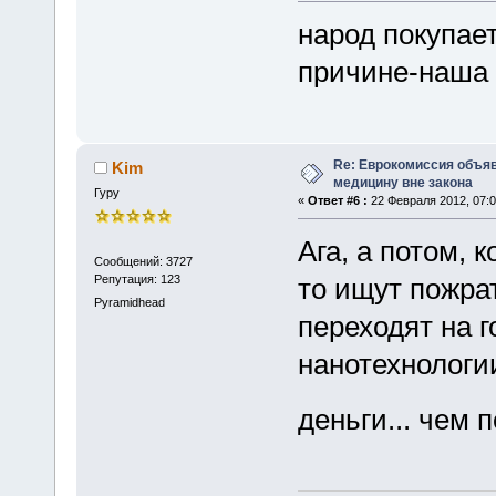
народ покупае
причине-наша ф
Re: Еврокомиссия объя
Kim
медицину вне закона
Гуру
«
Ответ #6 :
22 Февраля 2012, 07:0
Ага, а потом, к
Сообщений: 3727
Репутация: 123
то ищут пожрат
Pyramidhead
переходят на 
нанотехнологи
деньги... чем 