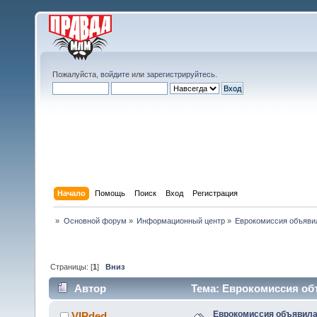
Пожалуйста,
войдите
или
зарегистрируйтесь
.
Начало
Помощь
Поиск
Вход
Регистрация
»
Основной форум
»
Информационный центр
»
Еврокомиссия объяви
Страницы: [
1
]
Вниз
Автор
Тема: Еврокомиссия об
18979 раз)
Еврокомиссия объявила
VIPded