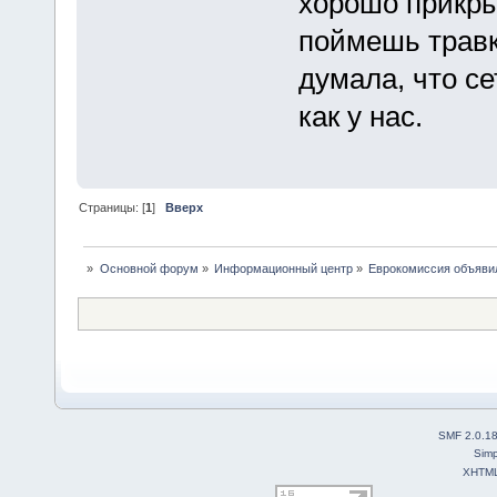
хорошо прикры
поймешь травк
думала, что се
как у нас.
Страницы: [
1
]
Вверх
»
Основной форум
»
Информационный центр
»
Еврокомиссия объяви
SMF 2.0.1
Simp
XHTM