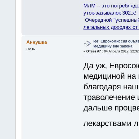
МЛМ – это потреблядс
уток-зазывалок 302.x!
Очередной "успешный"
легальных доходах о
Re: Еврокомиссия объя
Аннушка
медицину вне закона
Гость
«
Ответ #7 :
04 Апреля 2012, 22:32
Да уж, Евросо
медициной на 
благодаря наш
траволечение 
дальше процве
лекарствами л