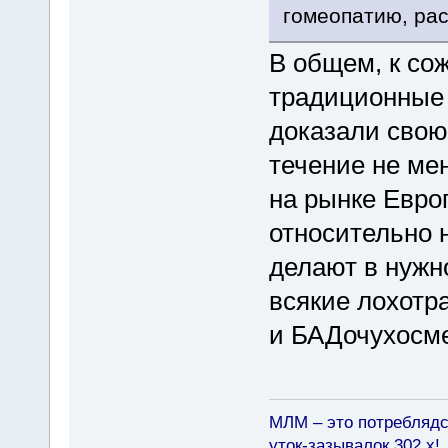
гомеопатию, рас
В общем, к со
традиционные 
доказали свою
течение не ме
на рынке Европ
относительно 
делают в нужн
всякие лохотр
и БАДочухосм
МЛМ – это потреблядс
уток-зазывалок 302.x!