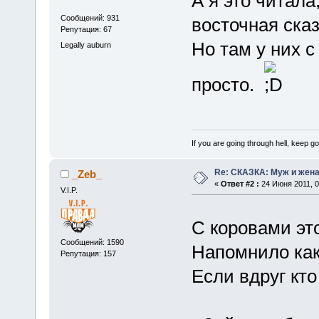
А я это читала
Сообщений: 931
восточная сказ
Репутация: 67
Но там у них 
Legally auburn
просто.
If you are going through hell, keep goi
Re: СКАЗКА: Муж и жена
_Zeb_
«
Ответ #2 :
24 Июня 2011, 0
V.I.P.
С коровами эт
Сообщений: 1590
Напомнило как
Репутация: 157
Если вдруг кто