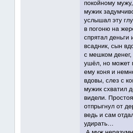
покойному мужу,
мужик задумчиво
услышал эту глу
в погоню на жер
спрятал деньги 
всадник, сын вд
с мешком денег, 
ушёл, но может 
ему коня и немн
вдовы, слез с к
мужик схватил д
видели. Простоя
отпрыгнул от де
ведь и сам отда
удирать…
А муж неразумн