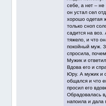
себе, а нет – н
он устал сел от
хорошо одетая ж
только сноп сол
садится на воз.
тяжело, и что он
покойный муж. 
спросила, почем
Мужик и ответил:
Вдова его и спр
Юру. А мужик и 
общался и что е
просил его вдове
Обрадовалась вд
напоила и дала