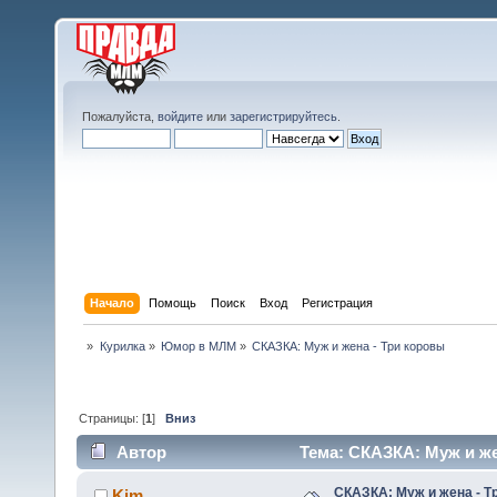
Пожалуйста,
войдите
или
зарегистрируйтесь
.
Начало
Помощь
Поиск
Вход
Регистрация
»
Курилка
»
Юмор в МЛМ
»
СКАЗКА: Муж и жена - Три коровы
Страницы: [
1
]
Вниз
Автор
Тема: СКАЗКА: Муж и же
СКАЗКА: Муж и жена - Т
Kim