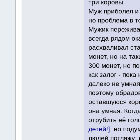
три коровы.
Муж приболел и 
но проблема в т
Мужик переживал
всегда рядом ок
расхваливал ста
монет, но на та
300 монет, но п
как залог - пок
далеко не умная
поэтому обрадов
оставшуюся коро
она умная. Когд
отрубить её гол
детей!]
, но поду
людей погляжу: 