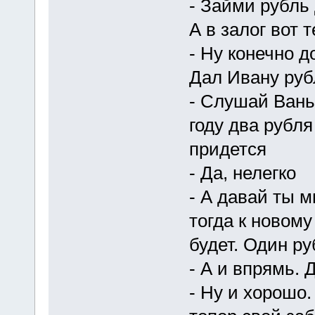
- Займи рубль 
А в залог вот 
- Ну конечно д
Дал Ивану рубл
- Слушай Вань,
году два рубля
придется
- Да, нелегко
- А давай ты м
тогда к новому
будет. Один ру
- А и впрямь. 
- Ну и хорошо.