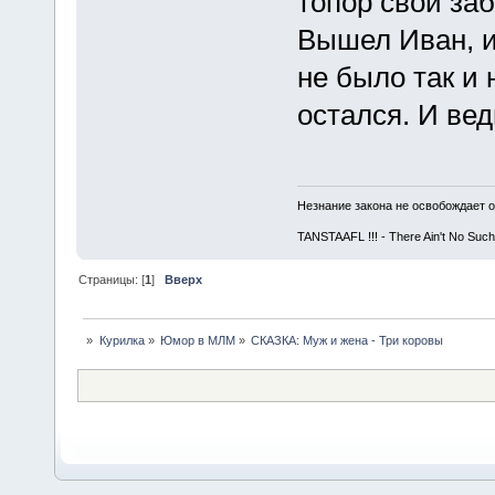
топор свой за
Вышел Иван, и 
не было так и 
остался. И вед
Незнание закона не освобождает о
TANSTAAFL !!! - There Ain't No Such
Страницы: [
1
]
Вверх
»
Курилка
»
Юмор в МЛМ
»
СКАЗКА: Муж и жена - Три коровы