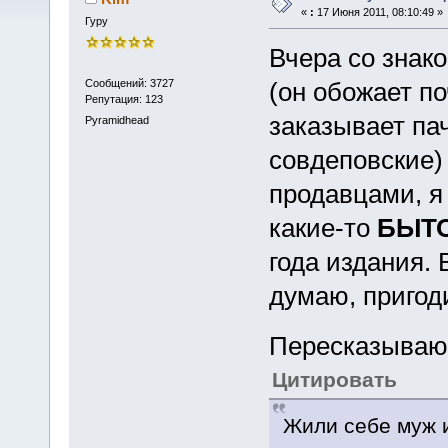
«
:
17 Июня 2011, 08:10:49 »
Гуру
Вчера со знак
Сообщений: 3727
(он обожает по
Репутация: 123
заказывает па
Pyramidhead
совдеповские) 
продавцами, я
какие-то
БЫТ
года издания. 
думаю, пригоди
Пересказываю 
Цитировать
Жили себе муж и