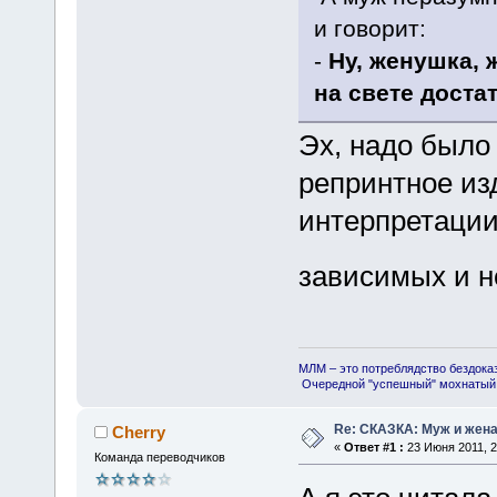
и говорит:
-
Ну, женушка, 
на свете доста
Эх, надо было 
репринтное из
интерпретации
зависимых и 
МЛМ – это потреблядство бездока
Очередной "успешный" мохнатый 
Re: СКАЗКА: Муж и жена
Cherry
«
Ответ #1 :
23 Июня 2011, 2
Команда переводчиков