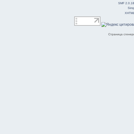
SMF 2.0.1
Simp
XHTM
Страница сгенери