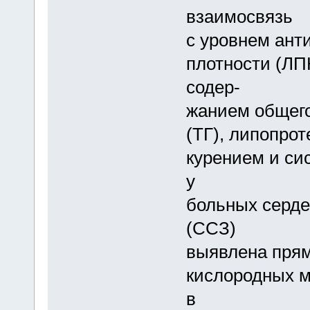
взаимосвязь
с уровнем ант
плотности (ЛП
содер-
жанием общего
(ТГ), липопро
курением и си
у
больных серд
(ССЗ)
выявлена прям
кислородных м
в