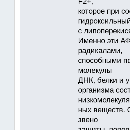
F2+,
которое при с
гидроксильный
с липоперекис
Именно эти А
радикалами,
способными п
молекулы
ДНК, белки и 
организма сос
низкомолекуля
ных веществ. 
звено
защиты, перев