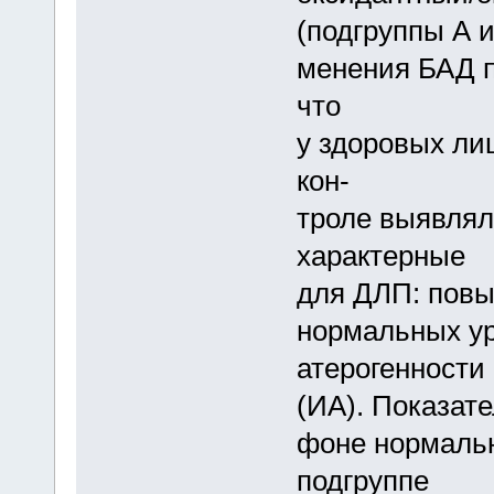
(подгруппы А и
менения БАД п
что
у здоровых лиц
кон-
троле выявлял
характерные
для ДЛП: повы
нормальных ур
атерогенности
(ИА). Показат
фоне нормальн
подгруппе