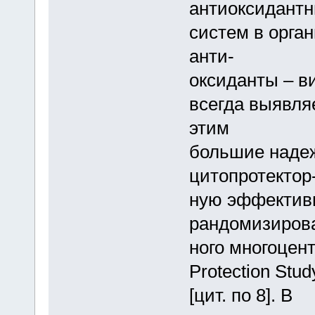
антиоксидант
систем в орга
анти-
оксиданты – в
всегда выявляе
этим
большие надеж
цитопротектор
ную эффективн
рандомизиров
ного многоцен
Protection Stu
[цит. по 8]. В