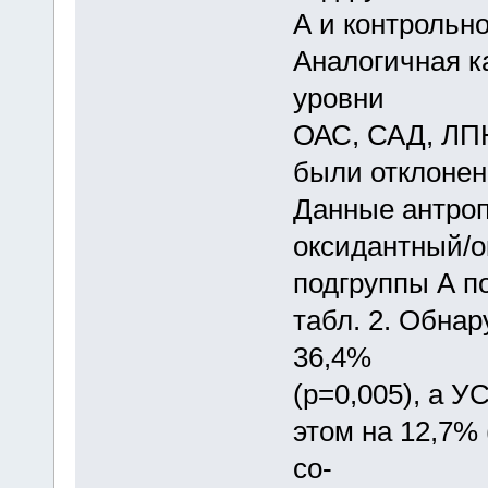
А и контрольн
Аналогичная к
уровни
ОАС, САД, ЛПН
были отклонен
Данные антроп
оксидантный/о
подгруппы А п
табл. 2. Обнар
36,4%
(p=0,005), а У
этом на 12,7% 
со-