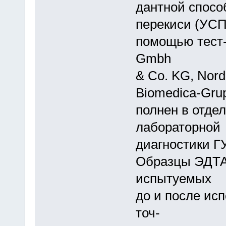
дантной спосо
перекиси (УСП
помощью тест-
Gmbh
& Co. KG, Nor
Biomedica-Grup
полнен в отде
лабораторной
диагностики 
Образцы ЭДТА-
испытуемых
до и после ис
точ-