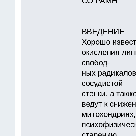
СО РАМН
______
ВВЕДЕНИЕ
Хорошо извест
окисления лип
свобод-
ных радикалов
сосудистой
стенки, а такж
ведут к сниже
митохондриях,
психофизическ
старению