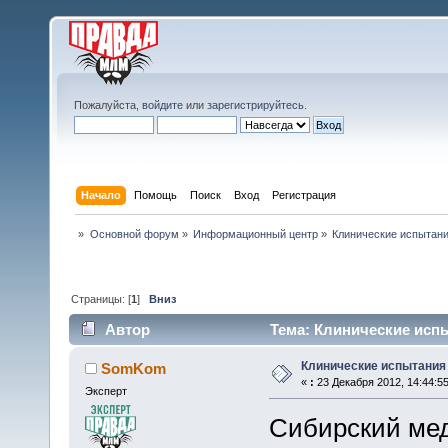
Пожалуйста,
войдите
или
зарегистрируйтесь
.
Начало
Помощь
Поиск
Вход
Регистрация
»
Основной форум
»
Информационный центр
»
Клинические испытан
Страницы: [
1
]
Вниз
Автор
Тема: Клинические исп
Клинические испытани
SomKom
«
:
23 Декабря 2012, 14:44:55
Эксперт
Сибирский мед