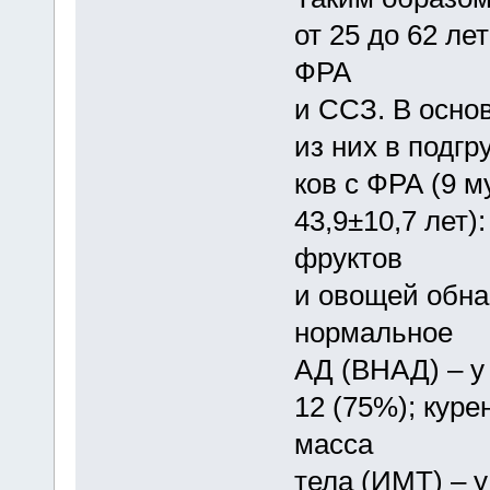
от 25 до 62 ле
ФРА
и ССЗ. В осно
из них в подгр
ков с ФРА (9 
43,9±10,7 лет)
фруктов
и овощей обна
нормальное
АД (ВНАД) – у
12 (75%); куре
масса
тела (ИМТ) – у