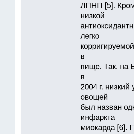
ЛПНП [5]. Кром
низкой
антиоксидантн
легко
корригируемой
в
пище. Так, на 
в
2004 г. низкий
овощей
был назван од
инфаркта
миокарда [6].