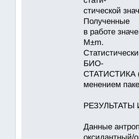
стати-
стической зна
Полученные
в работе знач
M±m.
Статистически
БИО-
СТАТИСТИКА (E-
менением паке
РЕЗУЛЬТАТЫ
Данные антроп
оксидантный/о