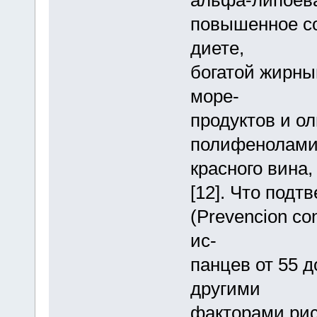
альфа-липоевая
повышенное с
диете,
богатой жирны
море-
продуктов и ол
полифенолам
красного вина
[12]. Что под
(Prevencion co
ис-
панцев от 55 д
другими
факторами ри