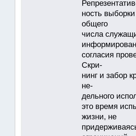
Репрезентатив
ность выборки
общего
числа служащи
информирован
согласия пров
Скри-
нинг и забор к
не-
дельного испо
это время исп
жизни, не
придерживаясь