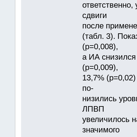
ответственно,
сдвиги
после примене
(табл. 3). Пок
(p=0,008),
а ИА снизился 
(p=0,009),
13,7% (p=0,02)
по-
низились уров
ЛПВП
увеличилось на
значимого