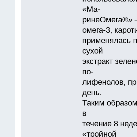
«Ма-
ринеОмега®» –
омега-3, карот
применялась п
сухой
экстракт зелен
по-
лифенолов, пр
день.
Таким образом
в
течение 8 нед
«тройной