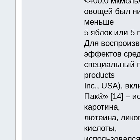
<400,0 мкмоль
овощей был ни
меньше
5 яблок или 5 
Для воспроизв
эффектов сре
специальный 
products
Inc., USA), вк
Пак®» [14] – и
каротина,
лютеина, лико
кислоты,
использовался