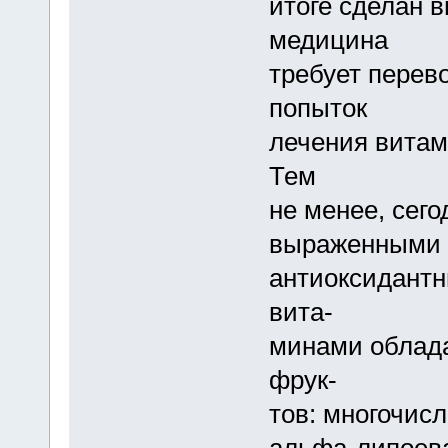
итоге сделан в
медицина
требует перев
попыток
лечения витам
Тем
не менее, сего
выраженными
антиоксидант
вита-
минами облад
фрук-
тов: многочис