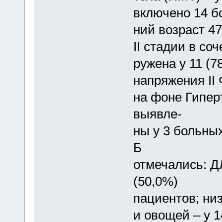
включено 14 б
ний возраст 47
II стадии в со
ружена у 11 (7
напряжения II
на фоне Гипер
выявле-
ны у 3 больны
Б
отмечались: ДЛ
(50,0%)
пациентов; ни
и овощей – у 