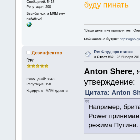
Сообщений: 5418
буду пинать
Репутация: 200
Был-бы лох, а МЛМ ему
найдётся!
"Ваши деньги не пропали, нет! Они
Мой канал на Йутупе:
https://goo.g
Re: Флуд про ставки
Дезинфектор
«
Ответ #32 :
23 Января 2016
Гуру
Anton Shere
,
Сообщений: 3643
утверждение:
Репутация: 150
Кодирую от МЛМ-дурости
Цитата: Anton Sh
Например, брит
Power принимает
режима Путина. 