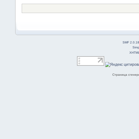
SMF 2.0.1
Simp
XHTM
Страница сгенери