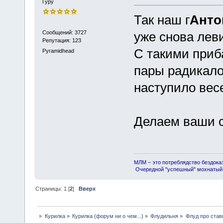
Гуру
Так наш г
Анто
Сообщений: 3727
уже снова лев
Репутация: 123
С такими приб
Pyramidhead
пары радикалов
наступило вес
Делаем ваши с
МЛМ – это потреблядство бездока
Очередной "успешный" мохнатый 
Страницы:
1
[
2
]
Вверх
»
Курилка
»
Курилка (форум ни о чем...)
»
Флудильня
»
Флуд про став