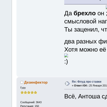
Да
брехло
он
смысловой нагр
Ты заценил, ч
два разных ф
Хотя можно её
Re: Флуд про ставки
Дезинфектор
«
Ответ #34 :
25 Января 2016
Гуру
Всё, Антоша сд
Сообщений: 3643
Репутация: 150