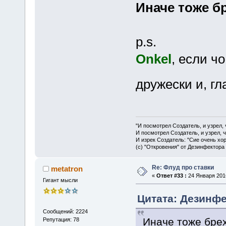
Иначе тоже б
p.s.
Onkel
, если чо
дружески и, г
"И посмотрел Создатель, и узрел,
И посмотрел Создатель, и узрел, 
И изрек Создатель: "Сие очень хо
(с) "Откровения" от Дезинфектора
Re: Флуд про ставки
metatron
«
Ответ #33 :
24 Января 2016
Гигант мысли
Цитата: Дезинфе
Сообщений: 2224
Иначе тоже бре
Репутация: 78