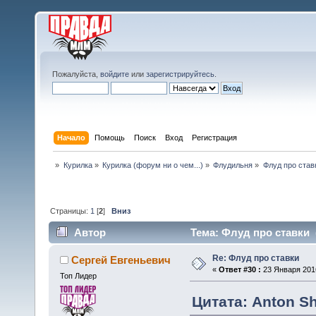
Пожалуйста,
войдите
или
зарегистрируйтесь
.
Начало
Помощь
Поиск
Вход
Регистрация
»
Курилка
»
Курилка (форум ни о чем...)
»
Флудильня
»
Флуд про став
Страницы:
1
[
2
]
Вниз
Автор
Тема: Флуд про ставки 
Re: Флуд про ставки
Сергей Евгеньевич
«
Ответ #30 :
23 Января 2016
Топ Лидер
Цитата: Anton Sh