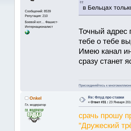
в Бельцах толь
Сообщений: 8539
Репутация: 210
Боевой кот.... Фашист-
Интернационалист
Точный адрес 
тебе о тебе вы
Имею канал ин
сразу станет я
Присоединяйтесь к многомиллион
Re: Флуд про ставки
Onkel
«
Ответ #31 :
23 Января 2016
Гл. модератор
срачь прошу п
"Дружеский тр