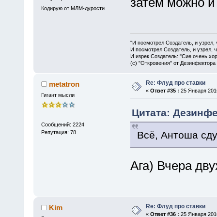
затем можно и
Кодирую от МЛМ-дурости
"И посмотрел Создатель, и узрел,
И посмотрел Создатель, и узрел, 
И изрек Создатель: "Сие очень хо
(с) "Откровения" от Дезинфектора
Re: Флуд про ставки
metatron
«
Ответ #35 :
25 Января 2016
Гигант мысли
Цитата: Дезинфе
Сообщений: 2224
Всё, Антоша сду
Репутация: 78
Ага) Вчера дв
Re: Флуд про ставки
Kim
«
Ответ #36 :
25 Января 2016