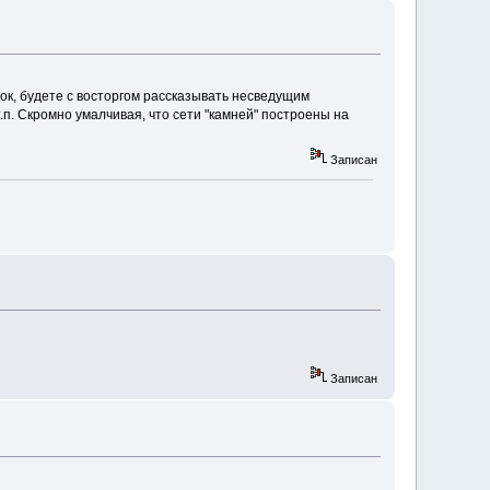
ынок, будете с восторгом рассказывать несведущим
т.п. Скромно умалчивая, что сети "камней" построены на
Записан
Записан