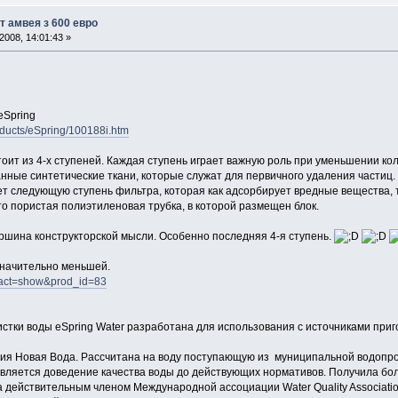
т амвея з 600 евро
008, 14:01:43 »
eSpring
oducts/eSpring/100188i.htm
оит из 4-х ступеней. Каждая ступень играет важную роль при уменьшении ко
нные синтетические ткани, которые служат для первичного удаления частиц.
ует следующую ступень фильтра, которая как адсорбирует вредные вещества, 
то пористая полиэтиленовая трубка, в которой размещен блок.
ршина конструкторской мысли. Особенно последняя 4-я ступень.
значительно меньшей.
hp?act=show&prod_id=83
стки воды eSpring Water разработана для использования с источниками при
ия Новая Вода. Рассчитана на воду поступающую из муниципальной водопро
вляется доведение качества воды до действующих нормативов. Получила боле
 действительным членом Международной ассоциации Water Quality Associati