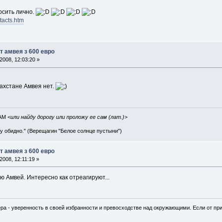
осить лично.
tacts.htm
т амвея з 600 евро
008, 12:03:20 »
захстане Амвея нет.
IAM
<или найду дорогу или проложу ее сам (лат.)>
ву обидно." (Верещагин "Белое солнце пустыни")
т амвея з 600 евро
008, 12:11:19 »
ю Амвей. Интересно как отреагируют...
ра - уверенность в своей избранности и превосходстве над окружающими. Если от при