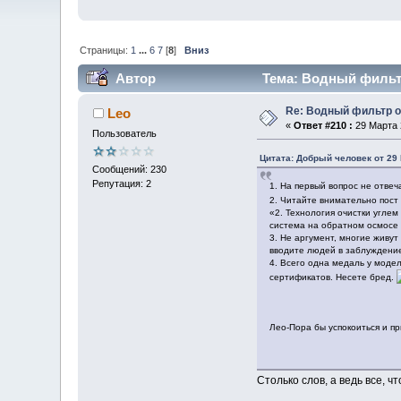
Страницы:
1
...
6
7
[
8
]
Вниз
Автор
Тема: Водный фильтр
Re: Водный фильтр о
Leo
«
Ответ #210 :
29 Марта 2
Пользователь
Цитата: Добрый человек от 29 
Сообщений: 230
Репутация: 2
1. На первый вопрос не отве
2. Читайте внимательно пост
«2. Технология очистки углем
система на обратном осмосе л
3. Не аргумент, многие живут
вводите людей в заблуждение
4. Всего одна медаль у моде
сертификатов. Несете бред.
Лео-Пора бы успокоиться и пр
Столько слов, а ведь все, 