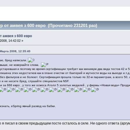
 от амвея з 600 евро (Прочитано 231201 раз)
т амвея з 600 евро
008, 14:42:02 »
Марта 2008, 12:35:40
чаю, бред написали.
 выше, не коверкайте слова.
 устаревшая и поэтому во время сертификации требует как минимум два вида тестов 42 и 5
ишена этих недостатков как в плане очистки от бактерий и мутности воды на выходе и.т.д..
 без фильтров и не болеют. Сертификация прошла только по 32-м параметрам, а всего 50, 
 и не несите бред, слушайте специалистов NSF.
ли за 666 евро , у того же осмоса Атолл 5 золотых медалей , у фирмы «Новая вода» Проду
изнать, eSpring явный развод на бабки.
что я писал в своем предыдущем посте осталось в силе. Ни одного ответа (ар