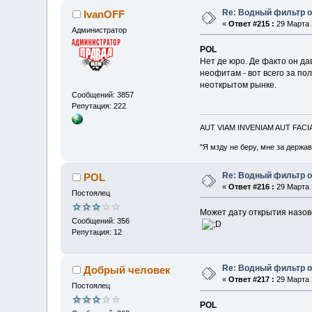
Re: Водный фильтр о
IvanOFF
«
Ответ #215 :
29 Марта 2
Администратор
POL
Нет де юро. Де факто он дав
неофитам - вот всего за пол
неоткрытом рынке.
Сообщений: 3857
Репутация: 222
AUT VIAM INVENIAM AUT FAC
"Я мзду не беру, мне за держа
Re: Водный фильтр о
POL
«
Ответ #216 :
29 Марта 2
Постоялец
Может дату открытия назовё
Сообщений: 356
Репутация: 12
Re: Водный фильтр о
Добрый человек
«
Ответ #217 :
29 Марта 2
Постоялец
POL