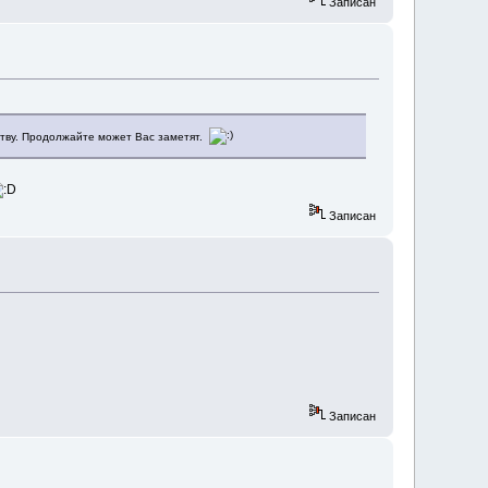
Записан
ществу. Продолжайте может Вас заметят.
Записан
Записан