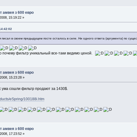
т амвея з 600 евро
008, 15:19:22 »
14:42:02
о я писал в своем предыдущем посте осталось в силе. Ни одного ответа (аргумента) по су
ано почему фильтр уникальный все-таки видимо ценой.
т амвея з 600 евро
008, 15:23:28 »
 ума сошли фильтр продают за 1430$.
oducts/eSpring/100188i.htm
т амвея з 600 евро
008, 17:23:52 »