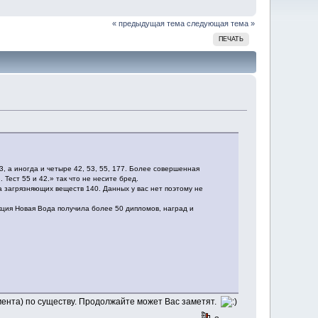
« предыдущая тема
следующая тема »
ПЕЧАТЬ
3, а иногда и четыре 42, 53, 55, 177. Более совершенная
 Тест 55 и 42.» так что не несите бред.
а загрязняющих веществ 140. Данных у вас нет поэтому не
кция Новая Вода получила более 50 дипломов, наград и
гумента) по существу. Продолжайте может Вас заметят.