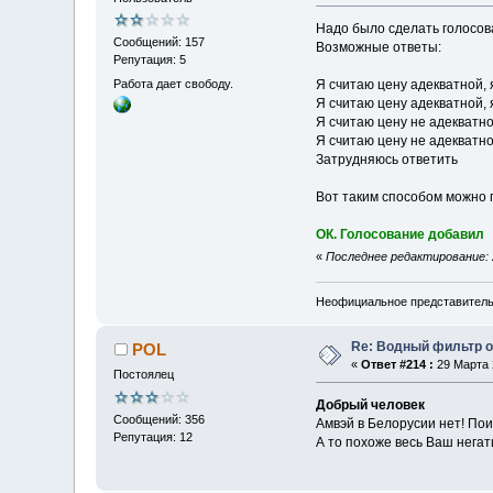
Надо было сделать голосова
Сообщений: 157
Возможные ответы:
Репутация: 5
Работа дает свободу.
Я считаю цену адекватной, 
Я считаю цену адекватной, 
Я считаю цену не адекватно
Я считаю цену не адекватно
Затрудняюсь ответить
Вот таким способом можно 
ОК. Голосование добавил
«
Последнее редактирование: 
Неофициальное представител
Re: Водный фильтр о
POL
«
Ответ #214 :
29 Марта 2
Постоялец
Добрый человек
Сообщений: 356
Амвэй в Белорусии нет! По
Репутация: 12
А то похоже весь Ваш негат