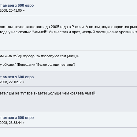
т амвея з 600 евро
008, 20:41:00 »
но там, точно также как и до 2005 года в России. А потом, когда откроется р
года у нас сколько "камней", бизнес так и прет, каждый месяц новые уровни и 
IAM
<или найду дорогу или проложу ее сам (лат.)>
ву обидно." (Верещагин "Белое солнце пустыни")
т амвея з 600 евро
008, 22:10:17 »
те? Вы же тут всё знаете! Больше чем хозяева Амвэй.
т амвея з 600 евро
008, 23:33:44 »