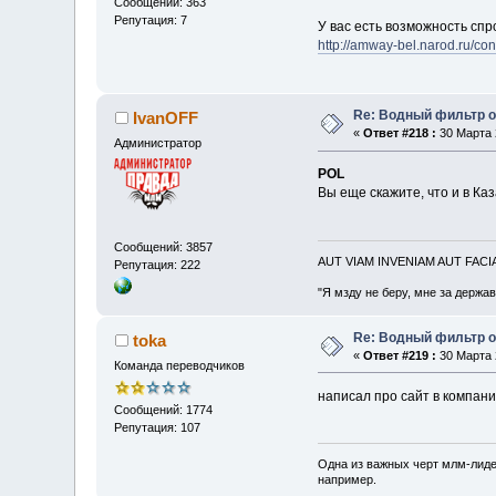
Сообщений: 363
Репутация: 7
У вас есть возможность спр
http://amway-bel.narod.ru/con
Re: Водный фильтр о
IvanOFF
«
Ответ #218 :
30 Марта 2
Администратор
POL
Вы еще скажите, что и в Ка
Сообщений: 3857
AUT VIAM INVENIAM AUT FAC
Репутация: 222
"Я мзду не беру, мне за держа
Re: Водный фильтр о
toka
«
Ответ #219 :
30 Марта 2
Команда переводчиков
написал про сайт в компани
Сообщений: 1774
Репутация: 107
Одна из важных черт млм-лиде
например.