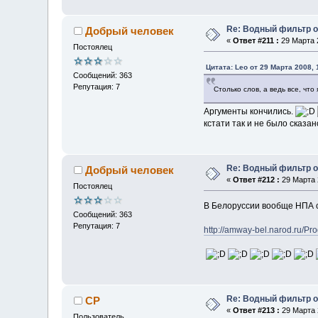
Re: Водный фильтр о
Добрый человек
«
Ответ #211 :
29 Марта 2
Постоялец
Цитата: Leo от 29 Марта 2008, 
Сообщений: 363
Репутация: 7
Столько слов, а ведь все, чт
Аргументы кончились.
кстати так и не было сказ
Re: Водный фильтр о
Добрый человек
«
Ответ #212 :
29 Марта 2
Постоялец
В Белоруссии вообще НПА с
Сообщений: 363
Репутация: 7
http://amway-bel.narod.ru/Pr
Re: Водный фильтр о
CP
«
Ответ #213 :
29 Марта 2
Пользователь