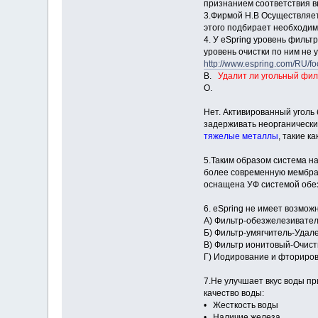
признанием соответствия 
3.Фирмой Н.В Осуществляет
этого подбирает необходи
4. У eSpring уровень фильт
уровень очистки по ним не у
http://www.espring.com/RU/f
В.
Удалит ли угольный фил
О.
Нет. Активированный уголь
задерживать неорганические
тяжелые металлы
, такие к
5.Таким образом система на
более современную мембран
оснащена УФ системой обе
6. eSpring не имеет возмож
А) Фильтр-обезжелезивател
Б) Фильтр-умягчитель-Удале
В) Фильтр ионитовый-Очистк
Г) Иодирование и фториров
7.Не улучшает вкус воды п
качество воды:
• Жесткость воды
• Наличие железа