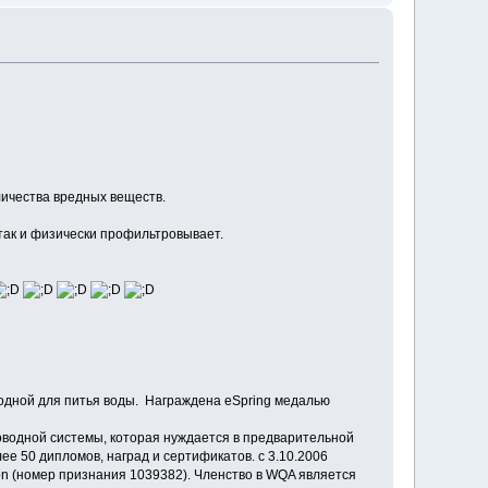
личества вредных веществ.
так и физически профильтровывает.
годной для питья воды. Награждена eSpring медалью
водной системы, которая нуждается в предварительной
е 50 дипломов, наград и сертификатов. с 3.10.2006
on (номер признания 1039382). Членство в WQA является