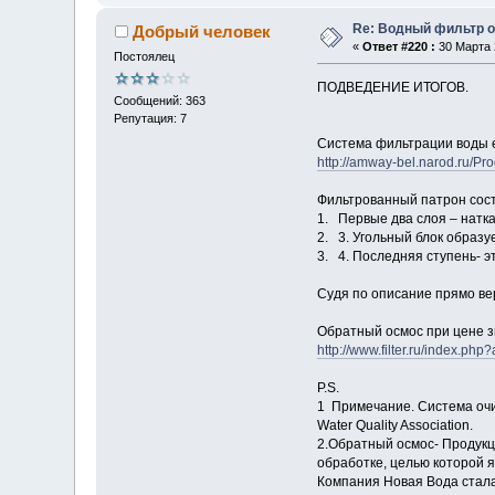
Re: Водный фильтр о
Добрый человек
«
Ответ #220 :
30 Марта 2
Постоялец
ПОДВЕДЕНИЕ ИТОГОВ.
Сообщений: 363
Репутация: 7
Система фильтрации воды 
http://amway-bel.narod.ru/Pr
Фильтрованный патрон сост
1. Первые два слоя – натка
2. 3. Угольный блок образ
3. 4. Последняя ступень- э
Судя по описание прямо ве
Обратный осмос при цене 
http://www.filter.ru/index.p
P.S.
1 Примечание. Система очи
Water Quality Association.
2.Обратный осмос- Продукц
обработке, целью которой я
Компания Новая Вода стала