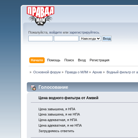
Пожалуйста,
войдите
или
зарегистрируйтесь
.
Начало
Помощь
Поиск
Вход
Регистрация
»
Основной форум
»
Правда о МЛМ
»
Архив
»
Водный фильтр от а
Голосование
Цена водного фильтра от Амвей
Цена завышена, я НПА
Цена завышена, я не НПА
Цена адекватная, я НПА
Цена адекватная, я не НПА
Затрудняюсь ответить