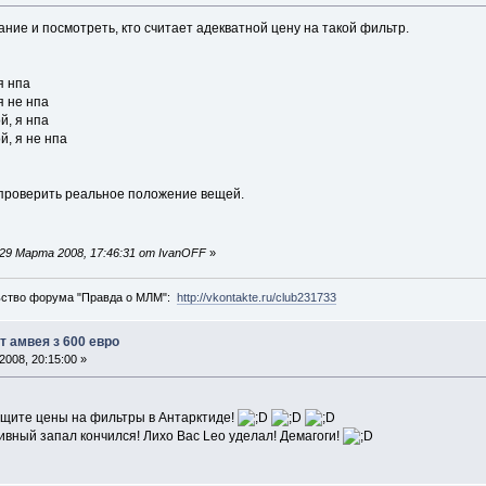
ние и посмотреть, кто считает адекватной цену на такой фильтр.
я нпа
я не нпа
й, я нпа
й, я не нпа
проверить реальное положение вещей.
29 Марта 2008, 17:46:31 от IvanOFF
»
ьство форума "Правда о МЛМ":
http://vkontakte.ru/club231733
т амвея з 600 евро
008, 20:15:00 »
ищите цены на фильтры в Антарктиде!
ивный запал кончился! Лихо Вас Leo уделал! Демагоги!