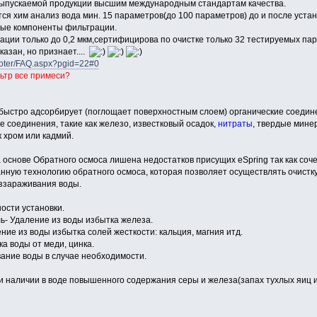
выпускаемой продукции высшим международным стандартам качества.
ся хим анализ вода мин. 15 параметров(до 100 параметров) до и после уста
мые компоненты фильтрации.
рации только до 0,2 мкм,сертифицирова по очистке только 32 тестируемых па
казан, но признает....
ooter/FAQ.aspx?pgid=22#0
ьтр все примеси?
 быстро адсорбирует (поглощает поверхностным слоем) органические соедине
 соединения, такие как железо, известковый осадок,
нитраты
, твердые минер
ак хром или кадмий.
 основе Обратного осмоса лишена недостатков присущих eSpring так как соче
ную технологию обратного осмоса, которая позволяет осуществлять очистку
ззараживания воды.
ности установки.
ь- Удаление из воды избытка железа.
ние из воды избытка солей жесткости: кальция, магния итд.
а воды от меди, цинка.
ание воды в случае необходимости.
ри наличии в воде повышенного содержания серы и железа(запах тухлых яиц 