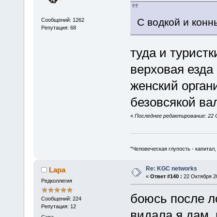
С водкой и кон
Сообщений: 1262
Репутация: 68
туда и турист
верховая езда 
женский орган
безовсякой ва
«
Последнее редактирование: 22 
"Человеческая глупость - капитал
Re: KGC networks
Lapa
«
Ответ #140 :
22 Октября 20
Редколлегия
боюсь после л
Сообщений: 224
Репутация: 12
видала я дам,
Сава