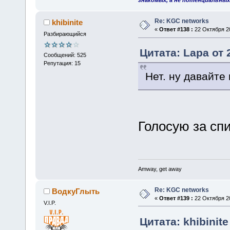
знакомых, а не потенциальных
Re: KGC networks
khibinite
«
Ответ #138 :
22 Октября 20
Разбирающийся
Цитата: Lapa от 
Сообщений: 525
Репутация: 15
Нет. ну давайте
Голосую за сп
Amway, get away
Re: KGC networks
ВодкуГлыть
«
Ответ #139 :
22 Октября 20
V.I.P.
Цитата: khibinite