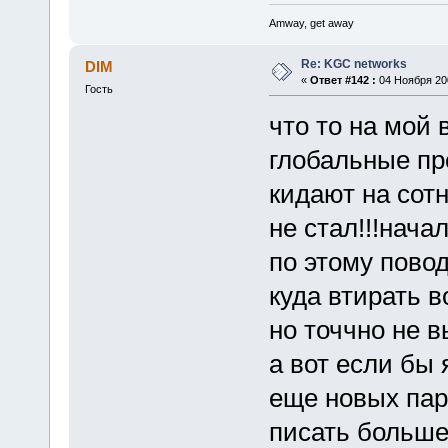
Amway, get away
Re: KGC networks
DIM
«
Ответ #142 :
04 Ноября 200
Гость
что то на мой 
глобальные пр
кидают на сотн
не стал!!!нача
по этому повод
куда втирать в
но точчно не вы
а вот если бы
еще новых пару
писать больше 