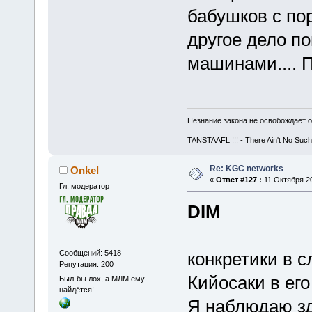
бабушков с по
другое дело п
машинами.... П
Незнание закона не освобождает о
TANSTAAFL !!! - There Ain't No Such
Re: KGC networks
Onkel
«
Ответ #127 :
11 Октября 20
Гл. модератор
DIM
Сообщений: 5418
конкретики в с
Репутация: 200
Кийосаки в его
Был-бы лох, а МЛМ ему
найдётся!
Я наблюдаю зд