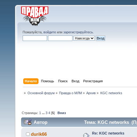
Пожалуйста,
войдите
или
зарегистрируйтесь
.
Начало
Помощь
Поиск
Вход
Регистрация
»
Основной форум
»
Правда о МЛМ
»
Архив
»
KGC networks
Страницы:
1
...
3
4
[
5
]
Вниз
Автор
Тема: KGC networks (Пр
Re: KGC networks
durik66