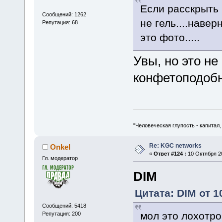
Если расскрыть 
Сообщений: 1262
не гель....наве
Репутация: 68
это фото.....
Увы, но это не
конфетоподоб
"Человеческая глупость - капитал
Re: KGC networks
Onkel
«
Ответ #124 :
10 Октября 20
Гл. модератор
DIM
Цитата: DIM от 1
Сообщений: 5418
мол это лохотрон
Репутация: 200