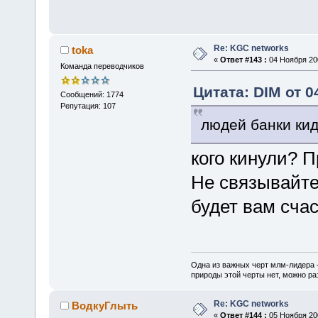
Re: KGC networks
toka
«
Ответ #143 :
04 Ноября 200
Команда переводчиков
Цитата: DIM от 0
Сообщений: 1774
Репутация: 107
людей банки кид
кого кинули? 
Не связывайте
будет вам счас
Одна из важных черт млм-лидера 
природы этой черты нет, можно ра
Re: KGC networks
ВодкуГлыть
«
Ответ #144 :
05 Ноября 200