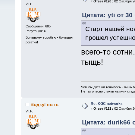
«
Ответ #120 :
02 Октября 20
V.I.P.
Цитата: yti от 3
Сообщений: 685
Старт нашей нов
Репутация: 45
прошел успешно
Большому воробью - большая
рогатка!
всего-то сотни
тыщь!
Чем бы дитя ни тешилось - лишь б
Не так опасно стоять на пути стада,
Re: KGC networks
ВодкуГлыть
«
Ответ #121 :
02 Октября 20
V.I.P.
Цитата: durik66 