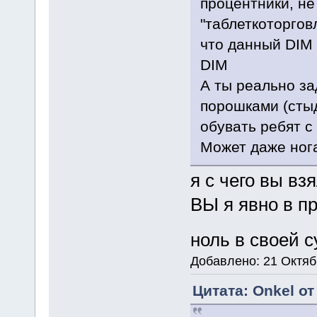
процентники, не 
"таблеткоторгов
что данный DIM 
DIM
А ты реально за
порошками (стыд
обувать ребят с
Может даже нога
я с чего вы вз
ВЫ я явно в пр
ноль в своей 
Добавлено: 21 Октяб
Цитата: Onkel от