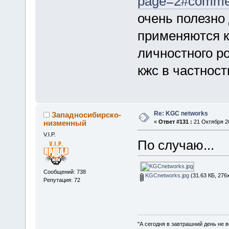
page=2#comme
очень полезно
применяются к
личностного ро
кжс в частност
Re: KGC networks
Западносибирско-
низменный
«
Ответ #131 :
21 Октября 20
V.I.P.
По случаю...
Сообщений: 738
KGCnetworks.jpg
(31.63 КБ, 276
Репутация: 72
"А сегодня в завтрашний день не в