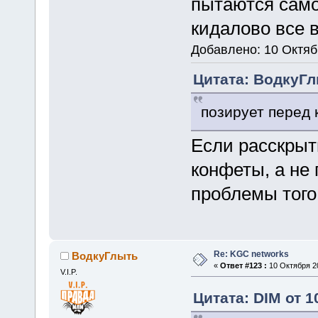
пытаются само
кидалово все вр
Добавлено: 10 Октяб
Цитата: ВодкуГлы
позирует перед 
Если расскрыть
конфеты, а не 
проблемы того 
Re: KGC networks
ВодкуГлыть
«
Ответ #123 :
10 Октября 20
V.I.P.
Цитата: DIM от 1