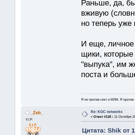
Раньше, да, б
вживую (словн
но теперь уже 
И еще, личное
щики, которые
"выпука", им ж
поста и больше
Я не против сект и МЛМ. Я против
Re: KGC networks
_Zeb_
«
Ответ #126 :
11 Октября 20
V.I.P.
Цитата: Shik от 