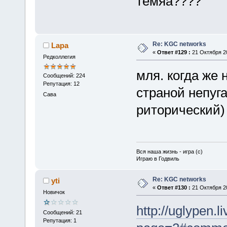
темяа?
Re: KGC networks
Lapa
«
Ответ #129 :
21 Октября 20
Редколлегия
мля. когда же
Сообщений: 224
Репутация: 12
страной непуг
Сава
риторический)
Вся наша жизнь - игра (с)
Играю в Годвиль
Re: KGC networks
yti
«
Ответ #130 :
21 Октября 20
Новичок
http://uglypen.
Сообщений: 21
Репутация: 1