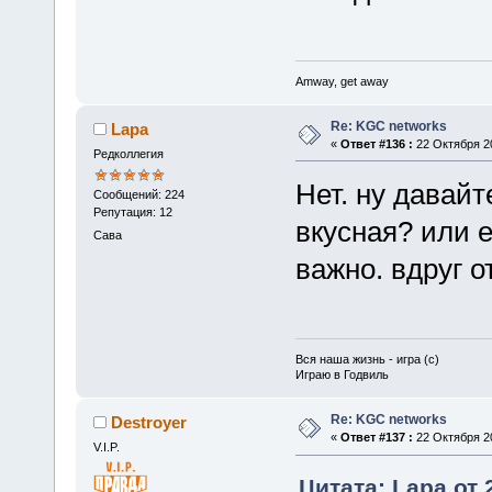
Amway, get away
Re: KGC networks
Lapa
«
Ответ #136 :
22 Октября 20
Редколлегия
Нет. ну давайт
Сообщений: 224
Репутация: 12
вкусная? или е
Сава
важно. вдруг о
Вся наша жизнь - игра (с)
Играю в Годвиль
Re: KGC networks
Destroyer
«
Ответ #137 :
22 Октября 20
V.I.P.
Цитата: Lapa от 