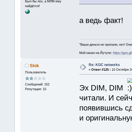
Был-бы лох, а МЛМ ему
найдётся!
а ведь факт!
"Ваши деньги не пропали, нет! Они
Мой канал на Йутупе:
https://goo.g
Re: KGC networks
Shik
«
Ответ #125 :
10 Октября 20
Пользователь
Сообщений: 152
Эх DIM, DIM
Репутация: 15
читали. И сейч
появившись сд
и оригинальн