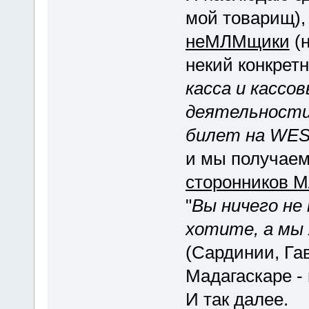
мой товарищ),
неМЛМщики
(н
некий конкретн
касса и кассо
деятельност
билет на WE
и мы получаем
сторонников 
"
Вы ничего не
хотите, а мы 
(Сардинии, Га
Мадагаскаре -
И так далее.