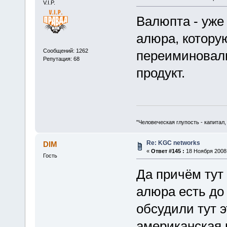
V.I.P.
Валюпта - уже
алюра, которую
Сообщений: 1262
переиминовали
Репутация: 68
продукт.
"Человеческая глупость - капитал
Re: KGC networks
DIM
«
Ответ #145 :
18 Ноября 2008,
Гость
Да причём тут 
алюра есть до 
обсудили тут э
американская к