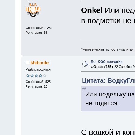
Onkel
Или неде
в подметки не 
Сообщений: 1262
Репутация: 68
"Человеческая глупость - капитал
Re: KGC networks
khibinite
«
Ответ #135 :
22 Октября 20
Разбирающийся
Цитата: ВодкуГлы
Сообщений: 525
Репутация: 15
Или недельку на
не годится.
С водкой и к