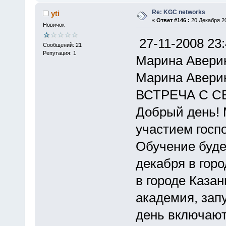
Re: KGC networks
yti
«
Ответ #146 :
20 Декабря 20
Новичок
27-11-2008 23
Сообщений: 21
Репутация: 1
Марина Авери
Марина Авери
ВСТРЕЧА С С
Добрый день! 
участием госп
Обучение будет
декабря в горо
в городе Каза
академия, зап
день включают