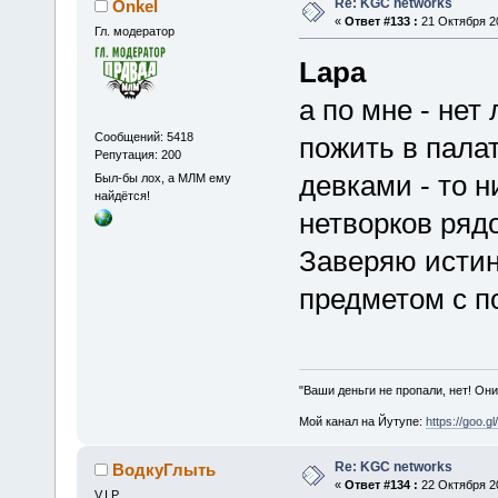
Re: KGC networks
Onkel
«
Ответ #133 :
21 Октября 20
Гл. модератор
Lapa
а по мне - нет
Сообщений: 5418
пожить в палат
Репутация: 200
девками - то 
Был-бы лох, а МЛМ ему
найдётся!
нетворков ряд
Заверяю истин
предметом с п
"Ваши деньги не пропали, нет! Они
Мой канал на Йутупе:
https://goo.g
Re: KGC networks
ВодкуГлыть
«
Ответ #134 :
22 Октября 20
V.I.P.