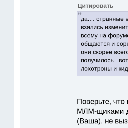
Цитировать
да.... странные 
взялись изменит
всему на форуме
общаются и соре
они скорее всег
получилось...во
лохотроны и кида
Поверьте, что
МЛМ-щиками до
(Ваша), не выз