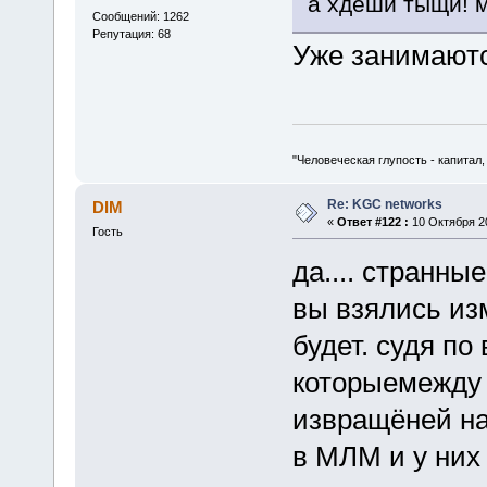
а хдеши тыщи! 
Сообщений: 1262
Репутация: 68
Уже занимаютс
"Человеческая глупость - капитал
Re: KGC networks
DIM
«
Ответ #122 :
10 Октября 20
Гость
да.... странные
вы взялись из
будет. судя по
которыемежду 
извращёней на
в МЛМ и у них 