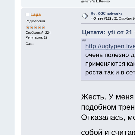
делать"© В.Кличко
Re: KGC networks
Lapa
«
Ответ #132 :
21 Октября 20
Редколлегия
Цитата: yti от 21
Сообщений: 224
Репутация: 12
Сава
http://uglypen.l
очень полезно д
применяются как
роста так и в се
Жесть. У меня
подобном трен
Отказалась, мо
собой и счита