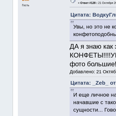
«
Ответ #128 :
21 Октября 20
Гость
Цитата: ВодкуГлы
Увы, но это не к
конфетоподобны
ДА я знаю как 
КОНФЕТЫ!!!!У
фото большие!
Добавлено: 21 Октяб
Цитата: _Zeb_ от
И еще личное н
начавшие с тако
сущности... Гов