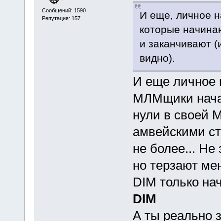
Сообщений: 1590
И еще, личное н
Репутация: 157
которые начинаю
и заканчивают (
видно).
И еще личное 
МЛМщики начав
нули в своей 
амвейскими ст
не более... Не
но терзают ме
DIM только нач
DIM
А ты реально 