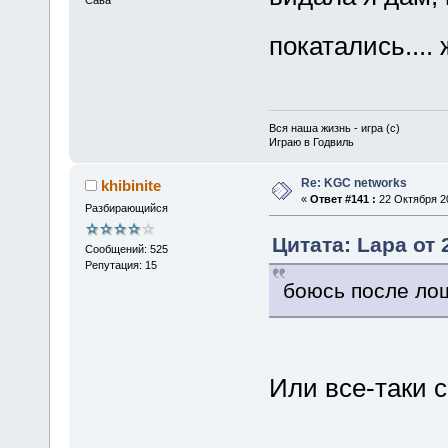
покатались...
Вся наша жизнь - игра (с)
Играю в Годвиль
Re: KGC networks
khibinite
«
Ответ #141 :
22 Октября 20
Разбирающийся
Цитата: Lapa от 
Сообщений: 525
Репутация: 15
боюсь после ло
Или все-таки 