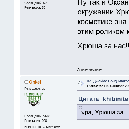
Ну так и Окса
Сообщений: 525
Репутация: 15
окружении Хрю
косметике она
этим роликом к
Хрюша за нас!
Amway, get away
Re: Джеймс Бонд благо
Onkel
«
Ответ #7 :
19 Сентября 200
Гл. модератор
Цитата: khibinit
ура, Хрюша за на
Сообщений: 5418
Репутация: 200
Был-бы лох, а МЛМ ему