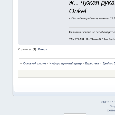
ж... чужая рук
Onkel
«
Последнее редактирование: 19 С
Незнание закона не освобождает о
TANSTAAFL !!! - There Ain't No Such
Страницы: [
1
]
Вверх
»
Основной форум
»
Информационный центр
»
Видеотека
»
Джеймс Б
SMF 2.0.1
Simp
XHTM