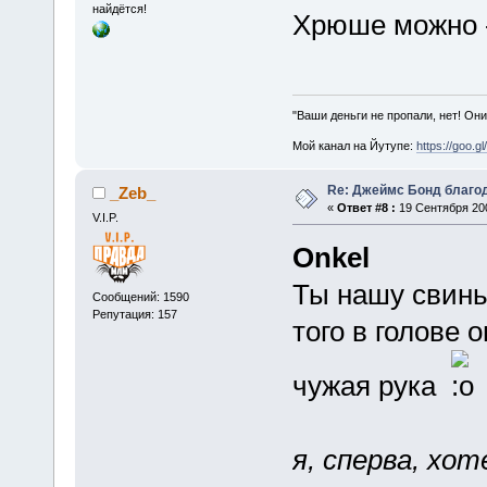
найдётся!
Хрюше можно - 
"Ваши деньги не пропали, нет! Они
Мой канал на Йутупе:
https://goo.g
Re: Джеймс Бонд благо
_Zeb_
«
Ответ #8 :
19 Сентября 200
V.I.P.
Onkel
Ты нашу свинь
Сообщений: 1590
Репутация: 157
того в голове 
чужая рука
я, сперва, хот