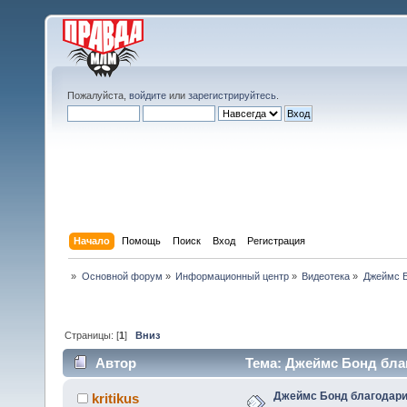
Пожалуйста,
войдите
или
зарегистрируйтесь
.
Начало
Помощь
Поиск
Вход
Регистрация
»
Основной форум
»
Информационный центр
»
Видеотека
»
Джеймс Б
Страницы: [
1
]
Вниз
Автор
Тема: Джеймс Бонд благ
Джеймс Бонд благодари
kritikus