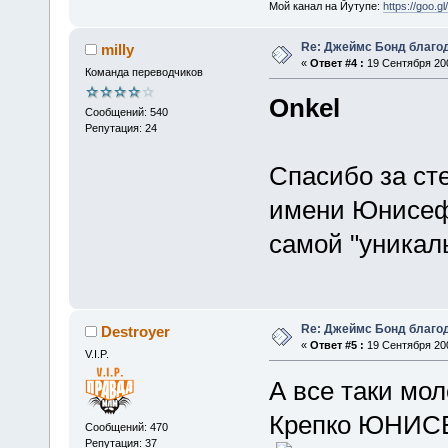
Мой канал на Йутупе:
https://goo.g
Re: Джеймс Бонд благо
milly
«
Ответ #4 :
19 Сентября 200
Команда переводчиков
Onkel
Сообщений: 540
Репутация: 24
Спасибо за сте
имени Юнисеф 
самой "уникал
Re: Джеймс Бонд благо
Destroyer
«
Ответ #5 :
19 Сентября 200
V.I.P.
А все таки мо
Крепко ЮНИСЕ
Сообщений: 470
Репутация: 37