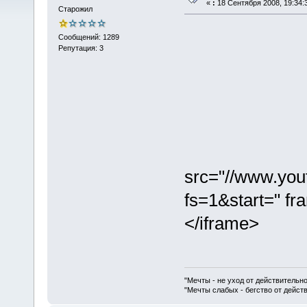
«
:
18 Сентября 2008, 19:34:
Старожил
Сообщений: 1289
Репутация: 3
src="//www.yo
fs=1&start=" fr
</iframe>
"Мечты - не уход от действительн
"Мечты слабых - бегство от дейс