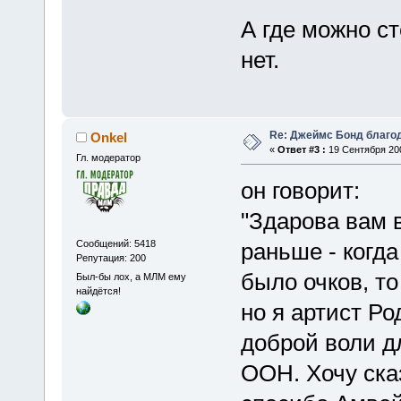
А где можно с
нет.
Re: Джеймс Бонд благо
Onkel
«
Ответ #3 :
19 Сентября 200
Гл. модератор
он говорит:
"Здарова вам 
Сообщений: 5418
раньше - когд
Репутация: 200
было очков, то
Был-бы лох, а МЛМ ему
найдётся!
но я артист Р
доброй воли д
ООН. Хочу сказ