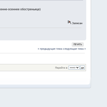
есенне-осеннее обостреньице)
Записан
ПЕЧАТЬ
« предыдущая тема
следующая тема »
Перейти в: