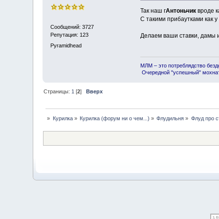
Так наш г
Антоньчик
вроде к
С такими прибаутками как у
Сообщений: 3727
Репутация: 123
Делаем ваши ставки, дамы и
Pyramidhead
МЛМ – это потреблядство безд
Очередной "успешный" мохнат
Страницы:
1
[
2
]
Вверх
»
Курилка
»
Курилка (форум ни о чем...)
»
Флудильня
»
Флуд про с