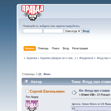
Пожалуйста,
войдите
или
зарегистрируйтесь
.
Начало
Помощь
Поиск
Вход
Регистрация
»
Курилка
»
Курилка (форум ни о чем...)
»
Флудильня
»
Флуд про с
Страницы:
1
[
2
]
Вниз
Автор
Тема: Флуд про ставк
Re: Флуд про ставки
Сергей Евгеньевич
«
Ответ #30 :
23 Января 2
Топ Лидер
Цитата: Anton Shere от 23 Янва