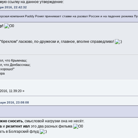
рямую ссылку на данное утверждение:
ря 2016, 22:42:32
ерская компания Paddy Power принимает ставки на развал России и на падение режима Пут
у!
ву "брехлом" ласково, по-дружески и, главное, вполне справедливо!
ел, что Крымнаш;
л, что Донбасснаш;
 хорошо!"
ора
016, 11:39:20 »
аря 2016, 23:08:08
жно сносить
, смысловой нагрузки она не несёт.
а
и
резитент ивл
это два разных фильма
ть в Болгарский флуд