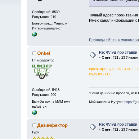
в Бельцах только молдаване 
Сообщений: 8539
Точный адрес прожитвания п
Репутация: 210
Имею канал информации с Бе
Боевой кот.... Фашист-
Интернационалист
Присоединяйтесь к многомилл
Re: Флуд про ставки
Onkel
«
Ответ #31 :
23 Января 2
Гл. модератор
срачь прошу прекратить - 
буду пинать
Сообщений: 5418
"Ваши деньги не пропали, нет!
Репутация: 200
Был-бы лох, а МЛМ ему
Мой канал на Йутупе:
https://g
найдётся!
Re: Флуд про ставки
Дезинфектор
«
Ответ #32 :
23 Января 2
Гуру