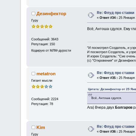
Re: Флуд про ставки
Дезинфектор
«
Ответ #34 :
25 Января 2
Гуру
Всё, Антоша сдулся. Ему гла
Сообщений: 3643
Репутация: 150
"И посмотрел Создатель, и узр
Кодирую от МЛМ-дурости
И посмотрел Создатель, и узре
И изрек Создатель: "Сие очень
(с) "Откровения" от Дезинфект
Re: Флуд про ставки
metatron
«
Ответ #35 :
25 Января 2
Гигант мысли
Цитата: Дезинфектор от 25 Янв
Всё, Антоша сдулся.
Сообщений: 2224
Репутация: 78
Ага) Вчера двух
Болгаров
р
Re: Флуд про ставки
Kim
«
Ответ #36 :
25 Января 2
Гуру