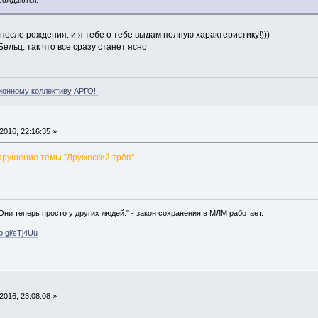
рождаются.
осле рождения. и я тебе о тебе выдам полную характеристику!)))
льц. так что все сразу станет ясно
ионному коллективу АРГО!
016, 22:16:35 »
нарушение темы "Дружеский трёп"
 Они теперь просто у других людей." - закон сохранения в МЛМ работает.
oo.gl/sTj4Uu
016, 23:08:08 »