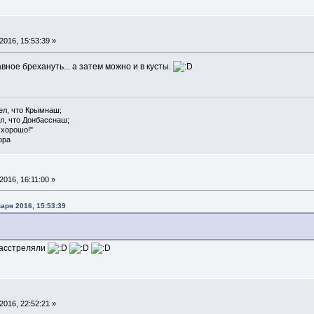
016, 15:53:39 »
вное брехануть... а затем можно и в кусты.
ел, что Крымнаш;
л, что Донбасснаш;
 хорошо!"
ора
016, 16:11:00 »
аря 2016, 15:53:39
асстреляли
016, 22:52:21 »