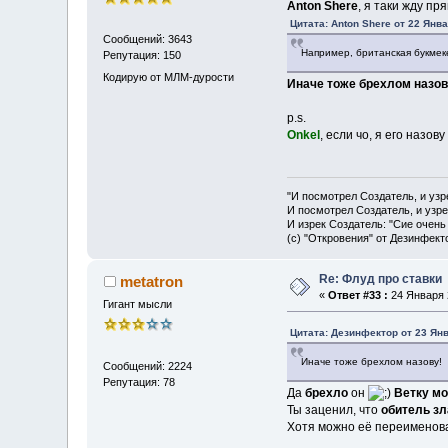
Anton Shere
, я таки жду п
Цитата: Anton Shere от 22 Янва
Сообщений: 3643
Например, британская букмек
Репутация: 150
Кодирую от МЛМ-дурости
Иначе тоже брехлом назов
p.s.
Onkel
, если чо, я его назо
"И посмотрел Создатель, и узр
И посмотрел Создатель, и узре
И изрек Создатель: "Сие очень
(с) "Откровения" от Дезинфект
Re: Флуд про ставки
metatron
«
Ответ #33 :
24 Января 2
Гигант мысли
Цитата: Дезинфектор от 23 Янв
Иначе тоже брехлом назову!
Сообщений: 2224
Репутация: 78
Да
брехло
он
Ветку мо
Ты заценил, что
обитель зл
Хотя можно её переименова