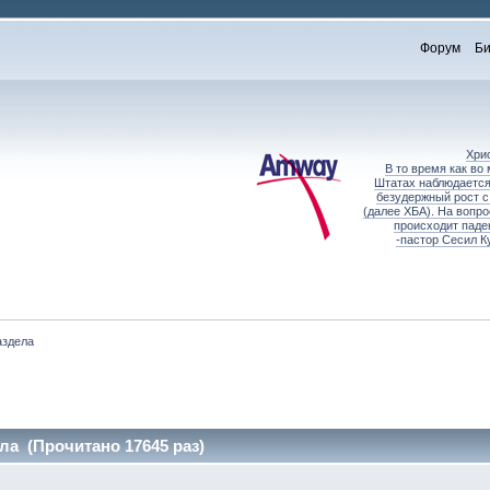
Форум
Би
Хри
В то время как во
Штатах наблюдается
безудержный рост с
(далее ХБА). На вопр
происходит паде
-пастор Сесил К
аздела
ла (Прочитано 17645 раз)