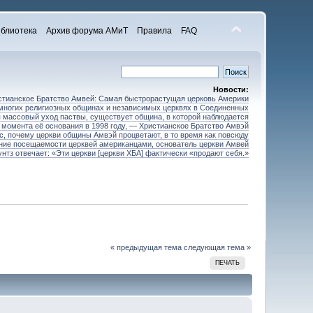
блиотека
Архив форума АМиТ
Правила
FAQ
Новости:
стианское Братство Амвей: Самая быстрорастущая церковь Америки
 многих религиозных общинах и независимых церквях в Соединенных
 массовый уход паствы, существует община, в которой наблюдается
 момента её основания в 1998 году, — Христианское Братство Амвэй
ос, почему церкви общины Амвэй процветают, в то время как повсюду
ние посещаемости церквей американцами, основатель церкви Амвей
унтз отвечает: «Эти церкви [церкви ХБА] фактически «продают себя.»
« предыдущая тема
следующая тема »
ПЕЧАТЬ