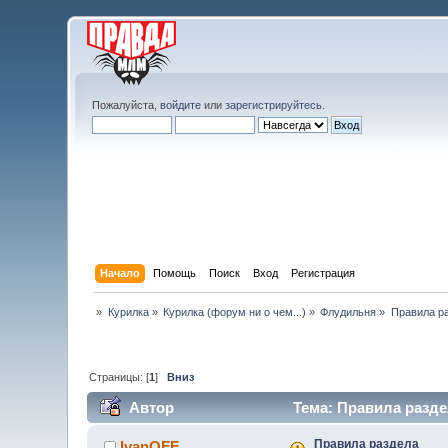
Пожалуйста,
войдите
или
зарегистрируйтесь
.
Начало
Помощь
Поиск
Вход
Регистрация
»
Курилка
»
Курилка (форум ни о чем...)
»
Флудильня
»
Правила р
Страницы: [
1
]
Вниз
Автор
Тема: Правила разде
Правила раздела
IvanOFF