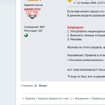
«
:
11 Ноября 2008, 14:07:
Администратор
Если вам нечего сказать по 
В данном разделе разреше
Сообщений: 3857
Запрещено:
Репутация: 222
1. Употреблять нецензурны
2. Выяснять личные отноше
3. Реклама.
Жалобы из этого раздела, 
Напоминаю: Правила в этом
«
Последнее редактирование: 
AUT VIAM INVENIAM AUT FAC
"Я мзду не беру, мне за держа
Страницы: [
1
]
Вверх
»
Курилка
»
Курилка (форум ни о чем...)
»
Флудильня
»
Правила р