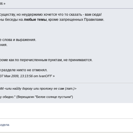
06 »
существу, но неудержимо хочется что то сказать - вам сюда!
ны беседы на
любые темы
, кроме запрещенных Правилами.
е слова и выражения.
ния.
кроме как по перечисленным пунктам, не принимаются.
 разделе никто не отменял.
07 Мая 2009, 13:13:56 от IvanOFF
»
IAM
<или найду дорогу или проложу ее сам (лат.)>
ву обидно." (Верещагин "Белое солнце пустыни")
аздела