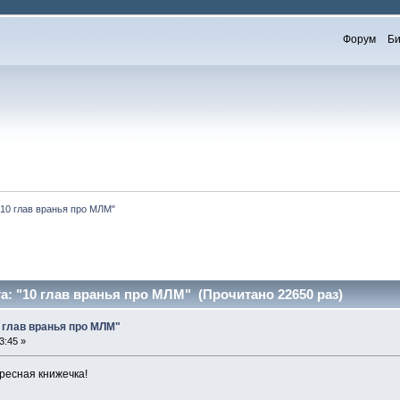
Форум
Би
"10 глав вранья про МЛМ"
га: "10 глав вранья про МЛМ" (Прочитано 22650 раз)
0 глав вранья про МЛМ"
3:45 »
ресная книжечка!