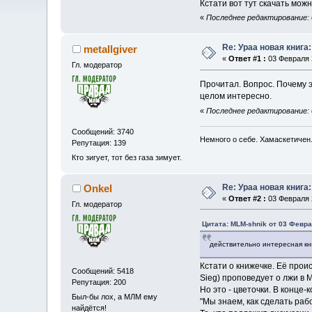
Кстати вот тут скачать мож
«
Последнее редактирование: 
Re: Ураа новая книга
metallgiver
«
Ответ #1 :
03 Февраля 2
Гл. модератор
Прочитал. Вопрос. Почему э
целом интересно.
«
Последнее редактирование: 03
Сообщений: 3740
Немного о себе. Хамаскетичен
Репутация: 139
Кто зигует, тот без газа зимует.
Re: Ураа новая книга
Onkel
«
Ответ #2 :
03 Февраля 2
Гл. модератор
Цитата: MLM-shnik от 03 Февра
действительно интересная к
Кстати о книжечке. Её прои
Сообщений: 5418
Sieg) проповедует о лжи в
Репутация: 200
Но это - цветочки. В конце
Был-бы лох, а МЛМ ему
"Мы знаем, как сделать раб
найдётся!