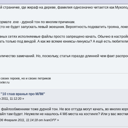
й страничке, где жираф на дереве, фамилия однозначно читается как Мухопо
рмате .exe - дурной тон по многим причинам.
то не будет запускать левый экзешник. Вероятность подхватить трояна, локер
вных сетях исполняемые файлы просто запрещено качать. Обычно в настройк
ть только под виндой. А как же всякие юниксы-линуксы? А ещё есть любители 
количество замечаний. Но, поскольку, статья гораздо длинней чем факт распр
 своих героев, но и своих петриков
xler.ru
: "10 глав вранья про МЛМ"
2011, 11:12:20 »
 файлообменники тоже дурной тон. Не все оттуда могут качать, во многих кор
файл там будет. Неужели не нашлось 4 Мб места на хостинге? Или у вас жестк
6 Февраля 2011, 11:14:18 от IvanOFF
»