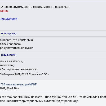
А где по другому, дайте ссылку, может я накосячил
далена
ание
Мухопод
16:49:58[/time]
о нового, это нормально,
 этих вопросах.
инфа действительно нужна.
16:52:57[/time]
ем не из России,
йлхостинг,
 без проблем скачивалось
09 Февраля 2011, 00:22:31 от IvanOFF
»
: "10 глав вранья про МЛМ"
011, 20:44:16 »
 эти файлообменники не юзать. Типо дурной тон что ли. Что помешало к при
лее широким территориальным охватом будет рапишада