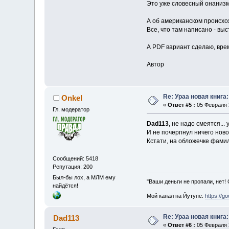
Это уже словесный онанизм
А об американском происхож
Все, что там написано - вы
А PDF вариант сделаю, врем
Автор
Re: Ураа новая книга
Onkel
«
Ответ #5 :
05 Февраля 2
Гл. модератор
Dad113
, не надо смеятся...
И не почерпнул ничего новог
Кстати, на обложечке фамил
Сообщений: 5418
Репутация: 200
Был-бы лох, а МЛМ ему
"Ваши деньги не пропали, нет!
найдётся!
Мой канал на Йутупе:
https://g
Re: Ураа новая книга:
Dad113
«
Ответ #6 :
05 Февраля 2