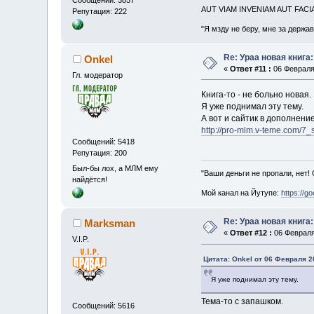
AUT VIAM INVENIAM AUT FAC
Репутация: 222
"Я мзду не беру, мне за держа
Re: Ураа новая книга
Onkel
«
Ответ #11 :
06 Февраля 
Гл. модератор
Книга-то - не больно новая.
Я уже поднимал эту тему.
А вот и сайтик в дополнение
http://pro-mlm.v-teme.com/
Сообщений: 5418
Репутация: 200
Был-бы лох, а МЛМ ему
"Ваши деньги не пропали, нет!
найдётся!
Мой канал на Йутупе:
https://g
Re: Ураа новая книга
Marksman
«
Ответ #12 :
06 Февраля 
V.I.P.
Цитата: Onkel от 06 Февраля 20
Я уже поднимал эту тему.
Тема-то с запашком.
Сообщений: 5616