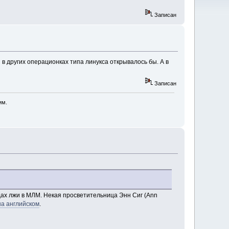
Записан
в других операционках типа линукса открывалось бы. А в
Записан
им.
идах лжи в МЛМ. Некая просветительница Энн Сиг (Ann
на английском
.