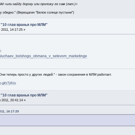
IAM
<или найду дорогу или проложу ее сам (лат.)>
ву обидно." (Верещагин "Белое солнце пустыни")
: "10 глав вранья про МЛМ"
2011, 14:17:25 »
:
7_sluchaev_bolshogo_obmana_v_setevom_marketinge
 Они теперь просто у других людей." - закон сохранения в МЛМ работает.
oo.gl/sTj4Uu
: "10 глав вранья про МЛМ"
2011, 20:41:14 »
11, 16:17:25