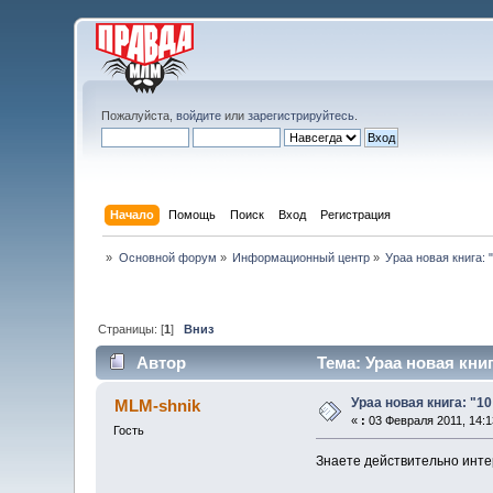
Пожалуйста,
войдите
или
зарегистрируйтесь
.
Начало
Помощь
Поиск
Вход
Регистрация
»
Основной форум
»
Информационный центр
»
Ураа новая книга: 
Страницы: [
1
]
Вниз
Автор
Тема: Ураа новая кни
Ураа новая книга: "1
MLM-shnik
«
:
03 Февраля 2011, 14:1
Гость
Знаете действительно инте