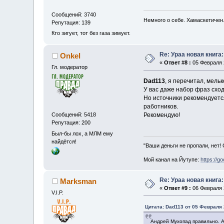
Сообщений: 3740
Немного о себе. Хамаскетичен
Репутация: 139
Кто зигует, тот без газа зимует.
Re: Ураа новая книга
Onkel
«
Ответ #8 :
05 Февраля 2
Гл. модератор
Dad113
, я перечитал, мель
У вас даже набор фраз сход
Но источники рекомендуется
работников.
Рекомендую!
Сообщений: 5418
Репутация: 200
Был-бы лох, а МЛМ ему
найдётся!
"Ваши деньги не пропали, нет!
Мой канал на Йутупе:
https://g
Re: Ураа новая книга
Marksman
«
Ответ #9 :
06 Февраля 2
V.I.P.
Цитата: Dad113 от 05 Февраля 
Андрей Мухопад правильно. А 