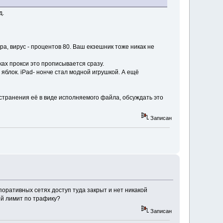
д.
а, вирус - процентов 80. Ваш екзешник тоже никак не
ах прокси это прописывается сразу.
яблок. iPad- нонче стал модной игрушкой. А ещё
остранения её в виде исполняемого файла, обсуждать это
Записан
поративных сетях доступ туда закрыт и нет никакой
ий лимит по трафику?
Записан