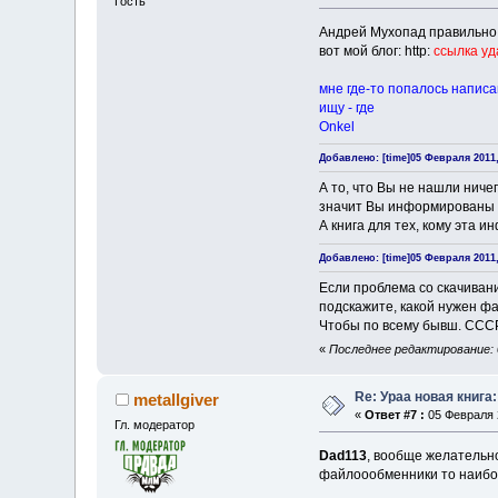
Гость
Андрей Мухопад правильно. 
вот мой блог: http:
ссылка у
мне где-то попалось напис
ищу - где
Onkel
Добавлено: [time]05 Февраля 2011, 
А то, что Вы не нашли ничег
значит Вы информированы в
А книга для тех, кому эта 
Добавлено: [time]05 Февраля 2011, 
Если проблема со скачивани
подскажите, какой нужен фа
Чтобы по всему бывш. СССР
«
Последнее редактирование: 
Re: Ураа новая книга
metallgiver
«
Ответ #7 :
05 Февраля 2
Гл. модератор
Dad113
, вообще желательно
файлоообменники то наибо