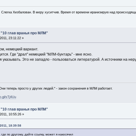
. Слегка Хизбалован. В меру хуситчив. Время от времени иранизирую над происходящ
: "10 глав вранья про МЛМ"
011, 23:11:22 »
ком, немецкий вариант.
ится. Где "драл" немецкий "МЛМ-бунтарь" - мне ясно.
 указывать. Это не западло - пользоваться литературой. А источники на неру
 Они теперь просто у других людей." - закон сохранения в МЛМ работает.
oo.gl/sTj4Uu
: "10 глав вранья про МЛМ"
011, 10:55:26 »
2011, 18:39:58
где по другому, дайте ссылку, может я накосячил