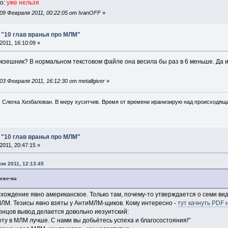
но:
уже нельзя
09 Февраля 2011, 00:22:05 от IvanOFF
»
: "10 глав вранья про МЛМ"
011, 16:10:09 »
кзешник? В нормальном текстовом файле она весила бы раз в 6 меньше. Да и 
 Февраля 2011, 16:12:30 от metallgiver
»
. Слегка Хизбалован. В меру хуситчив. Время от времени иранизирую над происходящ
: "10 глав вранья про МЛМ"
011, 20:47:15 »
ля 2011, 12:13:45
нижечка
схождение явно американское. Только там, почему-то утверждается о семи в
 МЛМ. Тезисы явно взяты у АнтиМЛМ-щиков. Кому интересно -
тут качнуть PDF 
-концов вывод делается довольно иезуитский:
оту в МЛМ лучше. С нами вы добьётесь успеха и благосостояния!"