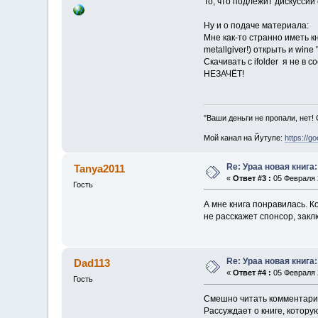
То, что подлежит дискуссии
Ну и о подаче материала:
Мне как-то странно иметь к
metallgiver!) открыть и wine "
Cкачивать с ifolder я не в 
НЕЗАЧЁТ!
"Ваши деньги не пропали, нет!
Мой канал на Йутупе:
https://g
Re: Ураа новая книга
Tanya2011
«
Ответ #3 :
05 Февраля 2
Гость
А мне книга понравилась. К
не расскажет спонсор, зак
Re: Ураа новая книга
Dad113
«
Ответ #4 :
05 Февраля 2
Гость
Смешно читать комментарий
Рассуждает о книге, которую