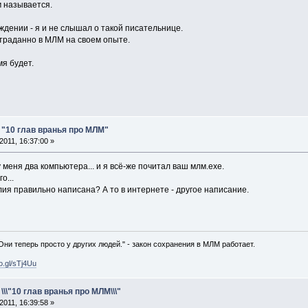
 называется.
дении - я и не слышал о такой писательнице.
страданно в МЛМ на своем опыте.
я будет.
: "10 глав вранья про МЛМ"
011, 16:37:00 »
 у меня два компьютера... и я всё-же почитал ваш млм.exe.
о...
ия правильно написана? А то в интернете - другое написание.
 Они теперь просто у других людей." - закон сохранения в МЛМ работает.
oo.gl/sTj4Uu
 \\\"10 глав вранья про МЛМ\\\"
011, 16:39:58 »