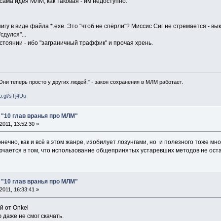
 сама идея МЛМ, как таковая - им недоступно.
нигу в виде файла *.exe. Это "чтоб не спёрли"? Миссис Сиг не стремается - в
сдулся"...
состоянии - ибо "заграничный траффик" и прочая хрень.
 Они теперь просто у других людей." - закон сохранения в МЛМ работает.
oo.gl/sTj4Uu
: "10 глав вранья про МЛМ"
011, 13:52:30 »
онечно, как и всё в этом жанре, изобилует лозунгами, но и полезного тоже мн
лючается в том, что использование общепринятых устаревших методов не ост
: "10 глав вранья про МЛМ"
011, 16:33:41 »
 от Onkel
 даже не смог скачать.