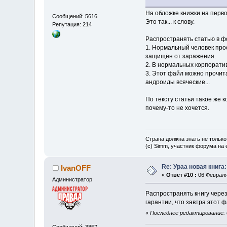
На обложке книжки на перво
Сообщений: 5616
Это так... к слову.
Репутация: 214
Распространять статью в фо
1. Нормальный человек прос
защищён от заражения.
2. В нормальных корпорати
3. Этот файл можно прочита
андроиды всяческие...
По тексту статьи такое же 
почему-то не хочется.
Страна должна знать не только
(c) Simm, участник форума на e
Re: Ураа новая книга
IvanOFF
«
Ответ #10 :
06 Февраля 
Администратор
Распространять книгу через
гарантии, что завтра этот 
«
Последнее редактирование: 0
Сообщений: 3857