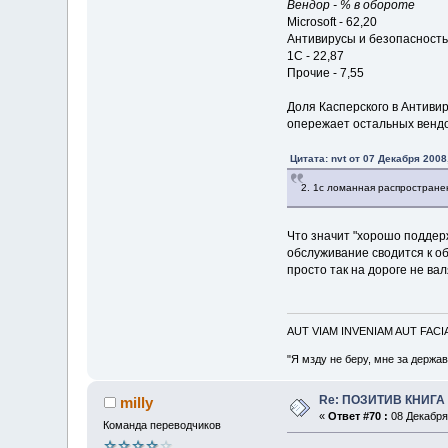
Вендор - % в обороте
Microsoft - 62,20
Антивирусы и безопасность 
1С - 22,87
Прочие - 7,55
Доля Касперского в Антиви
опережает остальных венд
Цитата: nvt от 07 Декабря 2008
2. 1с ломанная распростране
Что значит "хорошо поддер
обслуживание сводится к об
просто так на дороге не ва
AUT VIAM INVENIAM AUT FAC
"Я мзду не беру, мне за держа
Re: ПОЗИТИВ КНИГ
milly
«
Ответ #70 :
08 Декабря 
Команда переводчиков