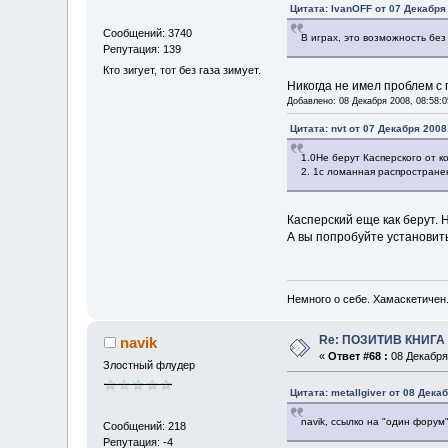
Цитата: IvanOFF от 07 Декабря 
Сообщений: 3740
В играх, это возможность без
Репутация: 139
Кто зигует, тот без газа зимует.
Никогда не имел проблем с 
Добавлено: 08 Декабря 2008, 08:58:0
Цитата: nvt от 07 Декабря 2008
1.0Не берут Касперского от к
2. 1с ломанная распростране
Касперский еще как берут. 
А вы попробуйте установить 
Немного о себе. Хамаскетичен
Re: ПОЗИТИВ КНИГ
navik
«
Ответ #68 :
08 Декабря 
Злостный флудер
Цитата: metallgiver от 08 Дека
navik, ссылко на "один форум
Сообщений: 218
Репутация: -4