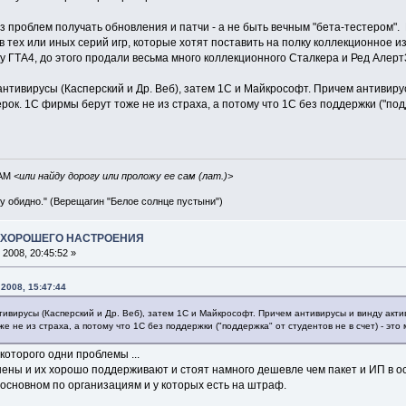
ез проблем получать обновления и патчи - а не быть вечным "бета-тестером".
 тех или иных серий игр, которые хотят поставить на полку коллекционное и
ку ГТА4, до этого продали весьма много коллекционного Сталкера и Ред Алерт3
нтивирусы (Касперский и Др. Веб), затем 1С и Майкрософт. Причем антивиру
ерок. 1С фирмы берут тоже не из страха, а потому что 1С без поддержки ("под
IAM
<или найду дорогу или проложу ее сам (лат.)>
ву обидно." (Верещагин "Белое солнце пустыни")
А ХОРОШЕГО НАСТРОЕНИЯ
2008, 20:45:52 »
2008, 15:47:44
ивирусы (Касперский и Др. Веб), затем 1С и Майкрософт. Причем антивирусы и винду акти
е не из страха, а потому что 1С без поддержки ("поддержка" от студентов не в счет) - эт
которого одни проблемы ...
ены и их хорошо поддерживают и стоят намного дешевле чем пакет и ИП в ос
 основном по организациям и у которых есть на штраф.