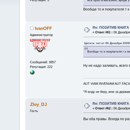
Все брал в магазине, вроде у 
Вообще то и покупателя т к
Re: ПОЗИТИВ КНИГ
IvanOFF
«
Ответ #61 :
06 Декабря 
Администратор
Цитата: nvt от 06 Декабря 2008
Вообще то и покупателя т к 
Сообщений: 3857
Ну не надо заливать, всего 
Репутация: 222
AUT VIAM INVENIAM AUT FAC
"Я мзду не беру, мне за держа
Re: ПОЗИТИВ КНИГ
Zloy_DJ
«
Ответ #62 :
06 Декабря 
Гость
Вы оба правы. Всегда по ра