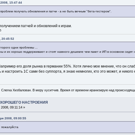
2008, 15:47:44
 проблем получать обновления и патчи - а не быть вечным "бета-тестером".
получением патчей и обновлений к играм.
5
, 20:45:52
оторого одни проблемы ...
ны и их хорошо поддерживают и стоят намного дешевле чем пакет и ИП в основном сидят н
Например его доля рынка в германии 55%. Хотя лично мое мнение, что он слаб
и настроить 1С сами без суппорта, я знаю немногих, кто это может, и никого к
. Слегка Хизбалован. В меру хуситчив. Время от времени иранизирую над происходящ
А ХОРОШЕГО НАСТРОЕНИЯ
2008, 09:11:14 »
бря 2008, 09:00:55
" пожалуйста