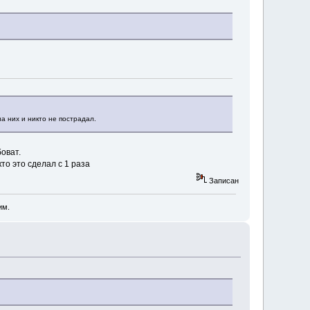
а них и никто не пострадал.
оват.
то это сделал с 1 раза
Записан
им.