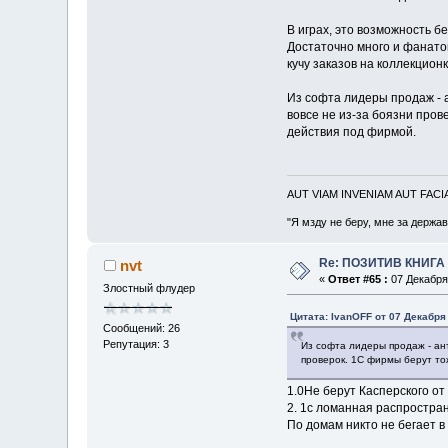
В играх, это возможность б
Достаточно много и фанатов
кучу заказов на коллекцион
Из софта лидеры продаж - а
вовсе не из-за боязни пров
действия под фирмой.
AUT VIAM INVENIAM AUT FAC
"Я мзду не беру, мне за держа
Re: ПОЗИТИВ КНИГ
nvt
«
Ответ #65 :
07 Декабря 
Злостный флудер
Цитата: IvanOFF от 07 Декабря 
Сообщений: 26
Репутация: 3
Из софта лидеры продаж - ант
проверок. 1С фирмы берут тож
1.0Не берут Касперского от 
2. 1с ломанная распростран
По домам никто не бегает в