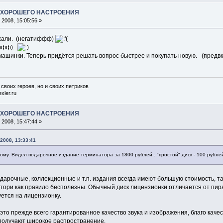
А ХОРОШЕГО НАСТРОЕНИЯ
2008, 15:05:56 »
охали. (негатиффф)
иффф).
машинки. Теперь придётся решать вопрос быстрее и покупать новую. (пре
 своих героев, но и своих петриков
xler.ru
А ХОРОШЕГО НАСТРОЕНИЯ
2008, 15:47:44 »
2008, 13:33:41
ому. Видел подарочное издание терминатора за 1800 рублей..."простой" диск - 100 рублей
одарочные, коллекционные и т.п. издания всегда имеют большую стоимость, 
тори как правило бесполезны. Обычный диск лицензионки отличается от пира
ется на лицензионку.
 это прежде всего гарантированное качество звука и изображения, благо ка
получают широкое распространение.