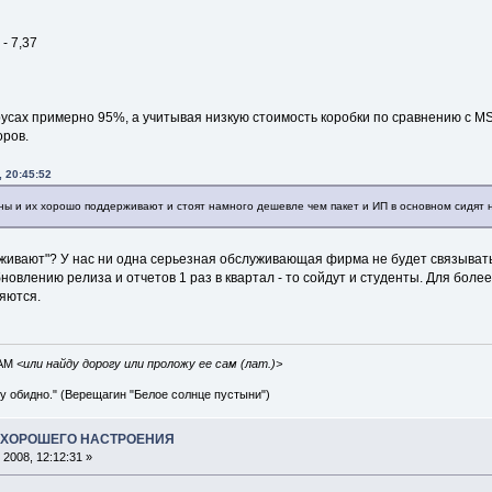
- 7,37
русах примерно 95%, а учитывая низкую стоимость коробки по сравнению с MS
оров.
, 20:45:52
ны и их хорошо поддерживают и стоят намного дешевле чем пакет и ИП в основном сидят н
живают"? У нас ни одна серьезная обслуживающая фирма не будет связываться
новлению релиза и отчетов 1 раз в квартал - то сойдут и студенты. Для бо
ляются.
IAM
<или найду дорогу или проложу ее сам (лат.)>
ву обидно." (Верещагин "Белое солнце пустыни")
А ХОРОШЕГО НАСТРОЕНИЯ
2008, 12:12:31 »