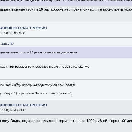
них лицензяк, но не вдавался в подробности... Имхо - проблемы, если что, магазина, а не 
 лицензионные стоят в 10 раз дороже не лицензионных .. т е посмотреть можно
А ХОРОШЕГО НАСТРОЕНИЯ
2008, 12:54:50 »
, 12:10:47
лицензионные стоят в 10 раз дороже не лицензионных
в два три раза, а то и вообще практически столько-же.
IAM
<или найду дорогу или проложу ее сам (лат.)>
ву обидно." (Верещагин "Белое солнце пустыни")
А ХОРОШЕГО НАСТРОЕНИЯ
2008, 13:33:41 »
зному. Видел подарочное издание терминатора за 1800 рублей..."простой" диск