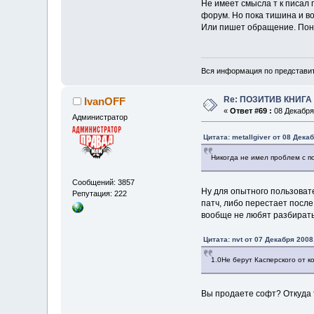
Не имеет смысла т к писал 
форум. Но пока тишина и в
Или пишет обращение. Пон
Вся информация по представит
Re: ПОЗИТИВ КНИГ
IvanOFF
«
Ответ #69 :
08 Декабря 
Администратор
Цитата: metallgiver от 08 Дека
Никогда не имел проблем с п
Сообщений: 3857
Ну для опытного пользова
Репутация: 222
патч, либо перестает после
вообще не любят разбиратьс
Цитата: nvt от 07 Декабря 2008
1.0Не берут Касперского от к
Вы продаете софт? Откуда 