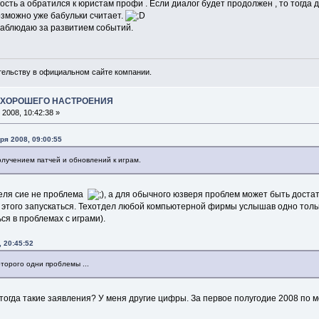
гость а обратился к юристам профи . Если диалог будет продолжен , то тогд
озможно уже бабульки считает.
аблюдаю за развитием событий.
ельству в официальном сайте компании.
А ХОРОШЕГО НАСТРОЕНИЯ
2008, 10:42:38 »
бря 2008, 09:00:55
олучением патчей и обновлений к играм.
теля сие не проблема
, а для обычного юзверя проблем может быть доста
 этого запускаться. Техотдел любой компьютерной фирмы услышав одно тольк
я в проблемах с играми).
, 20:45:52
оторого одни проблемы ...
тогда такие заявления? У меня другие цифры. За первое полугодие 2008 по 