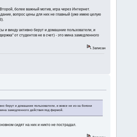
 Второй, более важный мотив, игра через Интернет.
здание, вопрос цены для них не главный (уже имею целую
).
сы и винду активно берут и домашние пользователи, и
держка" от студентов не в счет) - это мина замедленного
Записан
вно берут и домашние пользователи, и вовсе не из-за боязни
о мина замедленного действия под фирмой.
новном сидят на них и никто не пострадал.