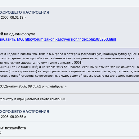
А ХОРОШЕГО НАСТРОЕНИЯ
2008, 08:31:19 »
ей на одном форуме
 добавить. MG.
http://forum.zakon.kz/lofiversion/index.php/t85253.html
всем недавно письмо что, типо я выиграла в лотерею (заграничную) большую сумму денег
оехало открыла по их просьбе счет в банке послала им реквизиты, они мне отвечают нужно та
и мне услуги адвоката, но ему нужно заплатить 550$.
ыигрыш то не маленький) и не жалко этих 550 баксов, если бы знать что это не лохотрон. в
ентов (отсканированных) на ящик присылают: свидетельство о выигрыше, сертификат адвок
стве, с одной стороны хочется верить в чудо, с другой все же можно на фотошопе нарисов
 Декабря 2008, 09:33:02 от metallgiver
»
ельству в официальном сайте компании.
А ХОРОШЕГО НАСТРОЕНИЯ
2008, 09:00:55 »
ум" пожалуйста
0