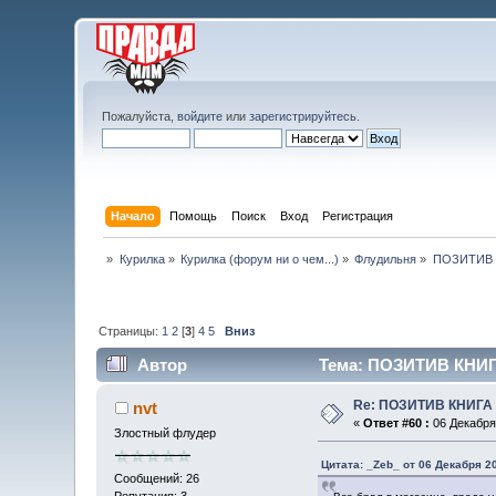
Пожалуйста,
войдите
или
зарегистрируйтесь
.
Начало
Помощь
Поиск
Вход
Регистрация
»
Курилка
»
Курилка (форум ни о чем...)
»
Флудильня
»
ПОЗИТИВ 
Страницы:
1
2
[
3
]
4
5
Вниз
Автор
Тема: ПОЗИТИВ КНИГ
Re: ПОЗИТИВ КНИГ
nvt
«
Ответ #60 :
06 Декабря 
Злостный флудер
Цитата: _Zeb_ от 06 Декабря 20
Сообщений: 26
Репутация: 3