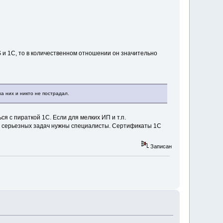
 и 1С, то в количественном отношении он значительно
а них и никто не пострадал.
 с пираткой 1С. Если для мелких ИП и т.п.
лее серьезных задач нужны специалисты. Сертификаты 1С
Записан