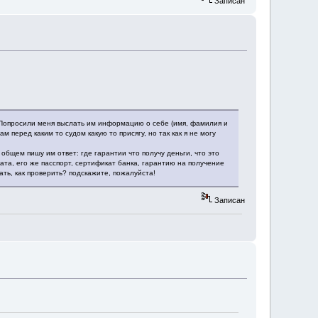
Записан
. Попросили меня выслать им информацию о себе (имя, фамилия и
м перед каким то судом какую то присягу, но так как я не могу
 общем пишу им ответ: где гарантии что получу деньги, что это
ата, его же пасспорт, сертификат банка, гарантию на получение
ать, как проверить? подскажите, пожалуйста!
Записан