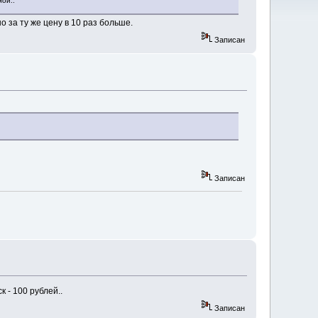
мои..
 за ту же цену в 10 раз больше.
Записан
Записан
 - 100 рублей..
Записан