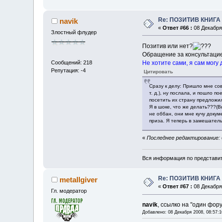
Re: ПОЗИТИВ КНИГ
navik
«
Ответ #66 :
08 Декабря 
Злостный флудер
Позитив или нет?
Обращение за консультаци
Не хотите сами, я сам могу
Сообщений: 218
Репутация: -4
Цитировать
Сразу к делу: Пришло мне со
т. д.), ну послала, и пошло п
посетить их страну предложил
Я в шоке, что же делать???(В
не оббан, они мне кучу докум
приза. Я теперь в замешатель
«
Последнее редактирование: 08
Вся информация по представит
Re: ПОЗИТИВ КНИГ
metallgiver
«
Ответ #67 :
08 Декабря 
Гл. модератор
navik
, ссылко на "один фор
Добавлено: 08 Декабря 2008, 08:57:1