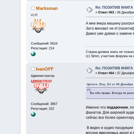
Re: ПОЗИТИВ КНИГ
Marksman
«
Ответ #63 :
06 Декабря 
V.I.P.
А мне вчера машину разгр
Зато виноват не я! (пазит
Давно уже думаю о замене 
Сообщений: 5616
Репутация: 214
Страна должна знать не только
(c) Simm, участник форума на e
Re: ПОЗИТИВ КНИГ
IvanOFF
«
Ответ #64 :
07 Декабря 
Администратор
Цитата: Zloy_DJ от 06 Декабря 
Вы оба правы. Всегда по разн
Сообщений: 3857
Именно что
подарочное
, п
Репутация: 222
фанатов. Для широкой ауди
сейчас все более ориентиру
В видео и аудио продукции
вполне вменяемых денег и 