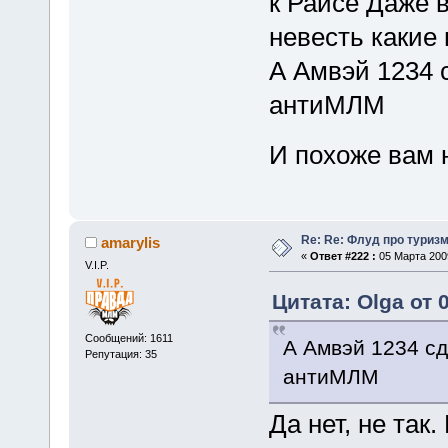
к Раисе Даже
невесть какие
А Амвэй 1234 с
антиМЛМ
И похоже вам 
Re: Re: Флуд про туриз
amarylis
«
Ответ #222 :
05 Марта 2009
V.I.P.
Цитата: Olga от 
Сообщений: 1611
А Амвэй 1234 сд
Репутация: 35
антиМЛМ
Да нет, не так