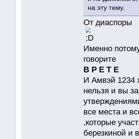
на эту тему.
От диаспоры
Именно потом
говорите
В Р Е Т Е
И Амвэй 1234 
нельзя и вы з
утверждениями
все места и в
,которые учас
березкиной и 