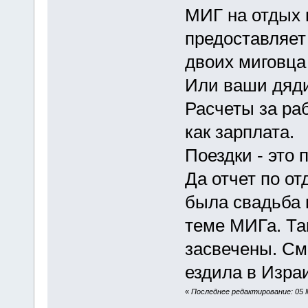
МИГ на отдых
предоставляет
двоих миговца 
Или ваши дяди
Расчеты за раб
как зарплата.
Поездки - это
Да отчет по от
была свадьба 
теме МИГа. Та
засвечены. Смо
ездила в Изра
«
Последнее редактирование: 05 М