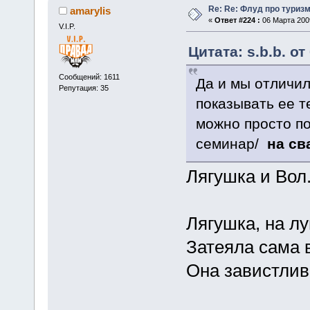
Re: Re: Флуд про туриз
amarylis
«
Ответ #224 :
06 Марта 2009
V.I.P.
Цитата: s.b.b. от
Сообщений: 1611
Да и мы отличил
Репутация: 35
показывать ее т
можно просто по
семинар/
на св
Лягушка и Вол
Лягушка, на л
Затеяла сама 
Она завистлива