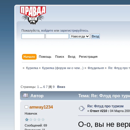
Пожалуйста,
войдите
или
зарегистрируйтесь
.
Начало
Помощь
Поиск
Вход
Регистрация
»
Курилка
»
Курилка (форум ни о чем...)
»
Флудильня
»
Re: Флуд про 
Страницы:
1
...
6
7
[
8
]
9
Вниз
Автор
Тема: Re: Флуд про тур
Re: Флуд про туризм
amway1234
«
Ответ #210 :
04 Марта 2009
Новичок
О-о, вы не вер
Сообщений: 69
Репутация: 11