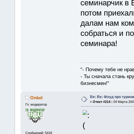
семинарчик в В
потом приехал
далам нам ком
собраться и по
семинара!
"- Почему тебе не нра
- Ты сначала стань кр
бизнесмен!"
Re: Re: Флуд про туриз
Onkel
«
Ответ #214 :
04 Марта 2009
Гл. модератор
Сообщений: 5418