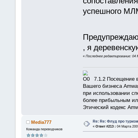
сопоставления
успешного М
Предупреждаю 
, я деревенску
«
Последнее редактирование: 04 М
7.1.2 Посещение в
Вашего бизнеса Amway
при использовании сп
более прибыльным или
Этический кодекс Amw
Re: Re: Флуд про туриз
Media777
«
Ответ #213 :
04 Марта 2009
Команда переводчиков