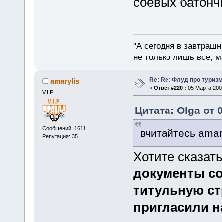
соевых батонч
"А сегодня в завтрашн
не только лишь все, м
Re: Re: Флуд про туриз
amarylis
«
Ответ #220 :
05 Марта 2009
V.I.P.
Цитата: Olga от 
Сообщений: 1611
вчитайтесь amar
Репутация: 35
Хотите сказать
документы со
титульную ст
пригласили н