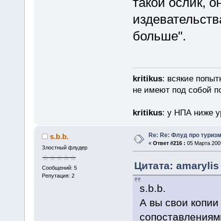
такой ослик, о
издевательств
больше".
kritikus
: всякие попыт
не имеют под собой п
kritikus
: у НПА ниже у
Re: Re: Флуд про туриз
s.b.b.
«
Ответ #216 :
05 Марта 2009
Злостный флудер
Цитата: amarylis
Сообщений: 5
Репутация: 2
s.b.b.
А вы свои копии
сопоставлениям