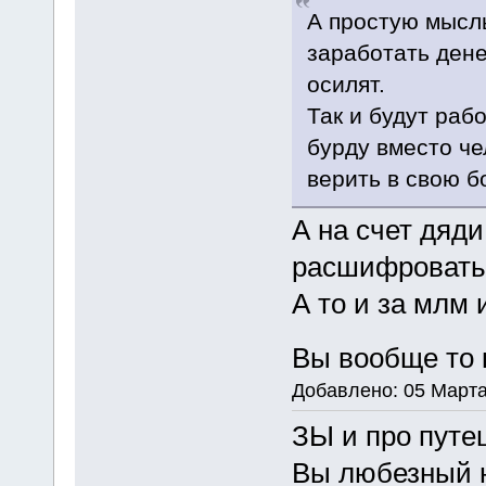
А простую мысль
заработать дене
осилят.
Так и будут рабо
бурду вместо че
верить в свою б
А на счет дяд
расшифровать
А то и за млм
Вы вообще то 
Добавлено: 05 Марта
ЗЫ и про путе
Вы любезный н