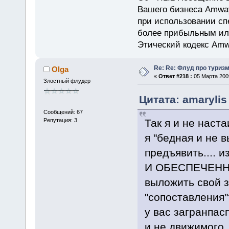
Вашего бизнеса Amway
при использовании сп
более прибыльным или
Этический кодекс Amw
Re: Re: Флуд про туриз
Olga
«
Ответ #218 :
05 Марта 2009
Злостный флудер
Цитата: amarylis
Сообщений: 67
Так я и не наста
Репутация: 3
я "бедная и не 
предъявить.... 
И ОБЕСПЕЧЕННЫ
выложить свой з
"сопоставления"
у вас загранпас
и не движимого,