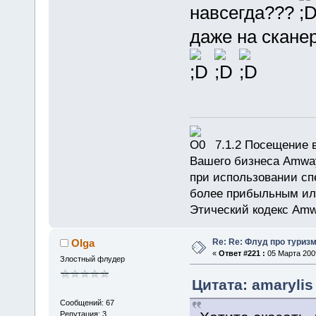
навсегда???
даже на скане
7.1.2 Посещение в
Вашего бизнеса Amway
при использовании сп
более прибыльным или
Этический кодекс Amw
Re: Re: Флуд про туриз
Olga
«
Ответ #221 :
05 Марта 2009
Злостный флудер
Цитата: amarylis
Сообщений: 67
Репутация: 3