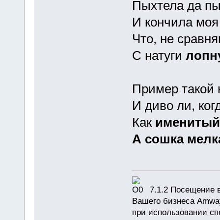
Пыхтела да пы
И кончила моя
Что, не сравн
С натуги
лопн
Пример такой н
И диво ли, ког
Как
именитый
А сошка мелк
7.1.2 Посещение в
Вашего бизнеса Amway
при использовании сп