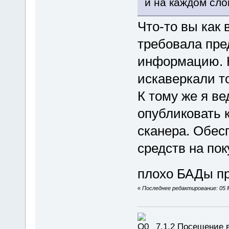
и на каждом сло
Что-то вы как 
требовала пре
информацию. Н
искаверкали то
К тому же я в
опубликовать 
сканера. Обе
средств на пок
плохо БАДы п
«
Последнее редактирование: 05 М
7.1.2 Посещение в