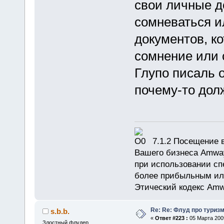
свои личные д
сомневаться и
документов, к
сомнение или 
Глупо писаль о
почему-то дол
7.1.2 Посещение в
Вашего бизнеса Amway
при использовании сп
более прибыльным или
Этический кодекс Amw
Re: Re: Флуд про туриз
s.b.b.
«
Ответ #223 :
05 Марта 2009
Злостный флудер