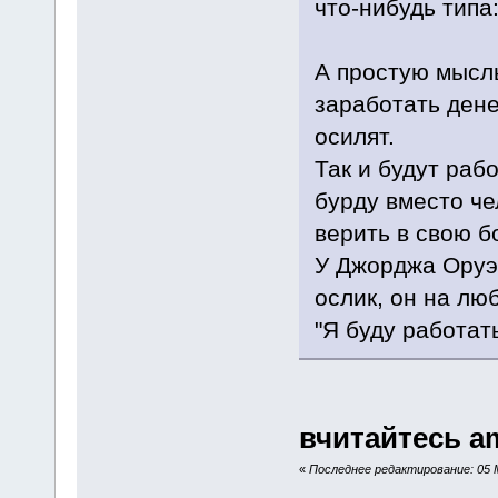
что-нибудь типа:
А простую мысль
заработать дене
осилят.
Так и будут рабо
бурду вместо че
верить в свою б
У Джорджа Оруэл
ослик, он на лю
"Я буду работат
вчитайтесь am
«
Последнее редактирование: 05 М