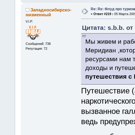
Re: Re: Флуд про туриз
Западносибирско-
низменный
«
Ответ #219 :
05 Марта 2009
V.I.P.
Цитата: s.b.b. о
Мы живем и раб
Сообщений: 738
Репутация: 72
Меридиан ,котор
ресурсами нам т
доходы и путеш
путешествия с
Путешествие (а
наркотического
вызванное гал
ведь предупре