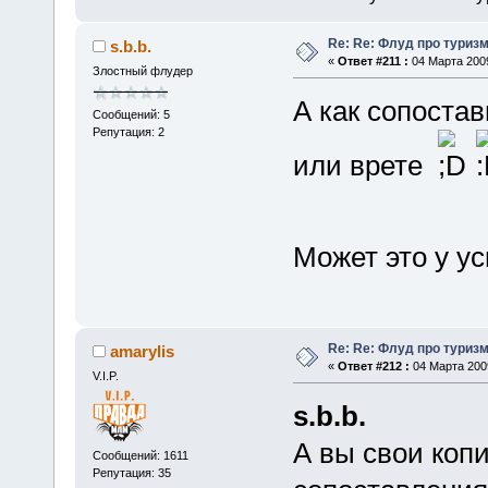
Re: Re: Флуд про туриз
s.b.b.
«
Ответ #211 :
04 Марта 2009
Злостный флудер
А как сопостав
Сообщений: 5
Репутация: 2
или врете
Может это у у
Re: Re: Флуд про туриз
amarylis
«
Ответ #212 :
04 Марта 2009
V.I.P.
s.b.b.
А вы свои копи
Сообщений: 1611
Репутация: 35