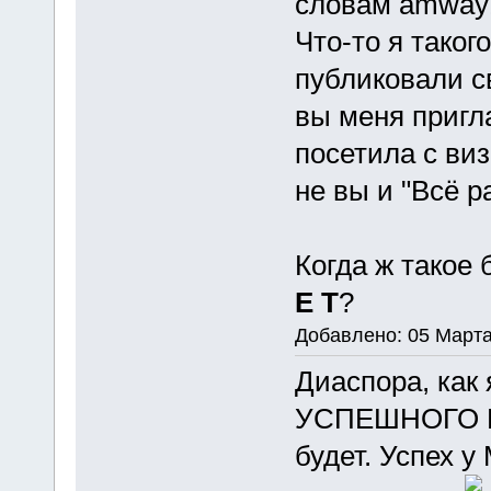
словам amway
Что-то я таког
публиковали с
вы меня пригл
посетила с виз
не вы и "Всё р
Когда ж такое
Е Т
?
Добавлено: 05 Марта
Диаспора, как
УСПЕШНОГО М
будет. Успех 