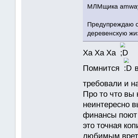
МЛМщика amway
Предупреждаю ср
деревенскую жиз
Ха Ха Ха
Помнится
в
требовали и н
Про то что вы
неинтересно в
финансы поют
это точная ко
любимым врете