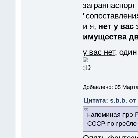
загранпаспорт
"сопоставлени
и я,
нет у вас
имущества дв
у вас нет
, один
Добавлено: 05 Марта
Цитата: s.b.b. от
напоминая про Р
СССР по гребле
Опять фантази