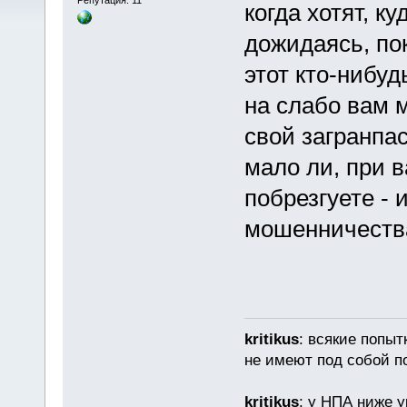
когда хотят, ку
дожидаясь, пок
этот кто-нибу
на слабо вам 
свой загранпас
мало ли, при 
побрезгуете - 
мошенничеств
kritikus
: всякие попыт
не имеют под собой п
kritikus
: у НПА ниже у