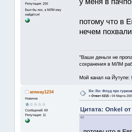
у меня в пачпо
Репутация: 200
Был-бы лох, а МЛМ ему
найдётся!
потому что в 
нечем похвалит
"Ваши деньги не пропа
сохранения в МЛМ раб
Мой канал на Йутупе:
Re: Re: Флуд про туриз
amway1234
«
Ответ #215 :
04 Марта 2009
Новичок
Цитата: Onkel от
Сообщений: 69
Репутация: 11
потому что в Е