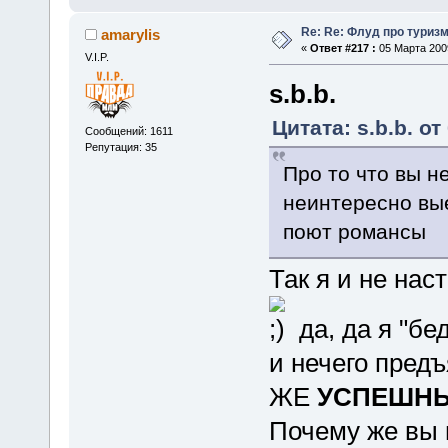
Re: Re: Флуд про туриз
amarylis
«
Ответ #217 :
05 Марта 2009
V.I.P.
s.b.b.
Цитата: s.b.b. от
Сообщений: 1611
Репутация: 35
Про то что вы н
неинтересно вы
поют романсы
Так я и не нас
да, да я "бе
и нечего предъя
ЖЕ
УСПЕШНЫ
Почему же вы 