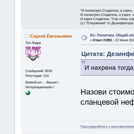
"И посмотрел Создатель, и узрел,
И посмотрел Создатель, и узрел, 
И изрек Создатель: "Сие очень хо
(с) "Откровения" от Дезинфектора
Re: Политика. Общий обз
Сергей Евгеньевич
«
Ответ #1991 :
22 Июня 2025
Топ Лидер
Цитата: Дезинфе
И нахрена тогда
Сообщений: 8539
Репутация: 210
Боевой кот.... Фашист-
Интернационалист
Назови стоимо
сланцевой неф
Присоединяйтесь к многомиллион