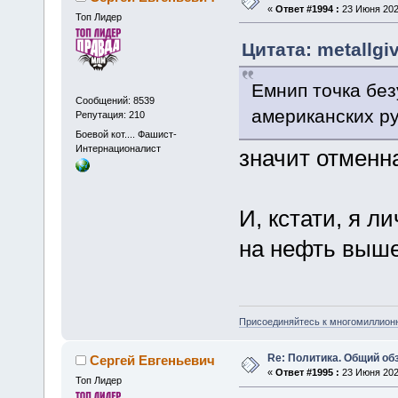
«
Ответ #1994 :
23 Июня 2025
Топ Лидер
Цитата: metallgi
Емнип точка без
Сообщений: 8539
американских р
Репутация: 210
Боевой кот.... Фашист-
Интернационалист
значит отменна
И, кстати, я л
на нефть выше
Присоединяйтесь к многомиллион
Re: Политика. Общий обз
Сергей Евгеньевич
«
Ответ #1995 :
23 Июня 2025
Топ Лидер