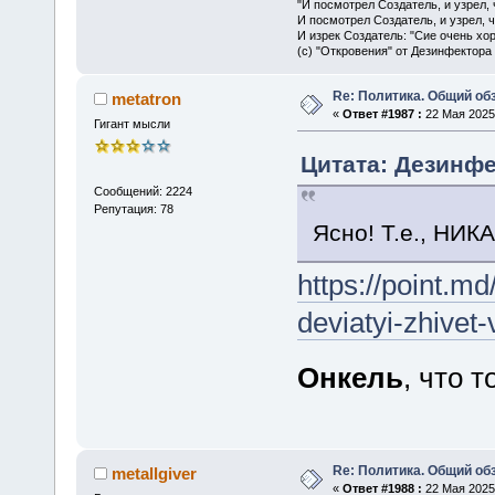
"И посмотрел Создатель, и узрел,
И посмотрел Создатель, и узрел, 
И изрек Создатель: "Сие очень хо
(с) "Откровения" от Дезинфектора
Re: Политика. Общий обз
metatron
«
Ответ #1987 :
22 Мая 2025,
Гигант мысли
Цитата: Дезинфе
Сообщений: 2224
Репутация: 78
Ясно! Т.е., НИК
https://point.md
deviatyi-zhivet
Онкель
, что 
Re: Политика. Общий обз
metallgiver
«
Ответ #1988 :
22 Мая 2025,