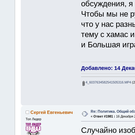
обсуждения, я
Чтобы мы не р
что у нас раз
тему с хамас 
и Большая игр
Добавлено: 14 Декаб
4_6037634582541505316.MP4
(2
Re: Политика. Общий обз
Сергей Евгеньевич
«
Ответ #1981 :
16 Декабря 2
Топ Лидер
Случайно изо