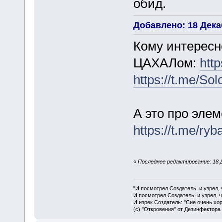
обид.
Добавлено: 18 Декаб
Кому интересн
ЦАХАЛом:
http
https://t.me/So
А это про эле
https://t.me/ry
«
Последнее редактирование: 18 
"И посмотрел Создатель, и узрел,
И посмотрел Создатель, и узрел, 
И изрек Создатель: "Сие очень хо
(с) "Откровения" от Дезинфектора