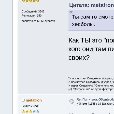
Цитата: metatron
Сообщений: 3643
Ты сам то смотр
Репутация: 150
Кодирую от МЛМ-дурости
хесболы.
Как ТЫ это "п
кого они там 
своих?
"И посмотрел Создатель, и узрел,
И посмотрел Создатель, и узрел, 
И изрек Создатель: "Сие очень хо
(с) "Откровения" от Дезинфектора
Re: Политика. Общий обз
metatron
«
Ответ #1985 :
19 Декабря 2
Гигант мысли