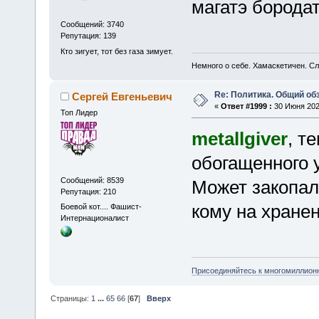
магатэ борода
Сообщений: 3740
Репутация: 139
Кто зигует, тот без газа зимует.
Немного о себе. Хамаскетичен. С
Re: Политика. Общий обз
Сергей Евгеньевич
«
Ответ #1999 :
30 Июня 2025
Топ Лидер
metallgiver
, т
обогащенного у
Сообщений: 8539
Может закопал
Репутация: 210
кому на хранени
Боевой кот.... Фашист-
Интернационалист
Присоединяйтесь к многомиллион
Страницы:
1
...
65
66
[
67
]
Вверх