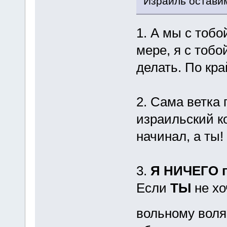
Израиль остави
1. А мы с тобо
мере, я с тобо
делать. По кра
2. Сама ветка 
израильский ко
начинал, а ты!
3.
Я НИЧЕГО п
Если
ТЫ
не х
вольному воля