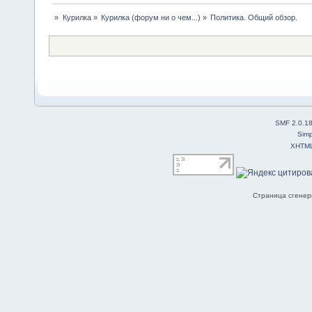
»
Курилка
»
Курилка (форум ни о чем...)
»
Политика. Общий обзор.
SMF 2.0.1
Simp
XHTM
Страница сгенери