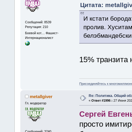
Цитата: metallgi
И кстати борода
Сообщений: 8539
пролив. Хуситам
Репутация: 210
Боевой кот.... Фашист-
белэбмандебски
Интернационалист
15% транзита 
Присоединяйтесь к многомиллион
Re: Политика. Общий обз
metallgiver
«
Ответ #1996 :
27 Июня 2025
Гл. модератор
Сергей Евген
просто имитир
Сообщений: 3740