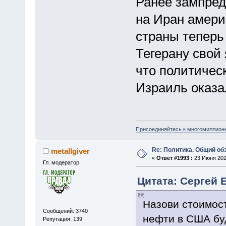
Ранее зампред
на Иран амери
страны теперь
Тегерану свой
что политичес
Израиль оказа
Присоединяйтесь к многомиллион
Re: Политика. Общий обз
metallgiver
«
Ответ #1993 :
23 Июня 2025
Гл. модератор
Цитата: Сергей 
Назови стоимос
Сообщений: 3740
нефти в США бу
Репутация: 139