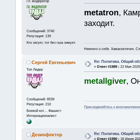
Гл. модератор
metatron
, Кам
заходит.
Сообщений: 3740
Репутация: 139
Кто зигует, тот без газа зимует.
Немного о себе. Хамаскетичен. С
Re: Политика. Общий обз
Сергей Евгеньевич
«
Ответ #1989 :
22 Мая 2025,
Топ Лидер
metallgiver
, О
Сообщений: 8539
Репутация: 210
Присоединяйтесь к многомиллион
Боевой кот.... Фашист-
Интернационалист
Re: Политика. Общий обз
Дезинфектор
«
Ответ #1990 :
18 Июня 2025