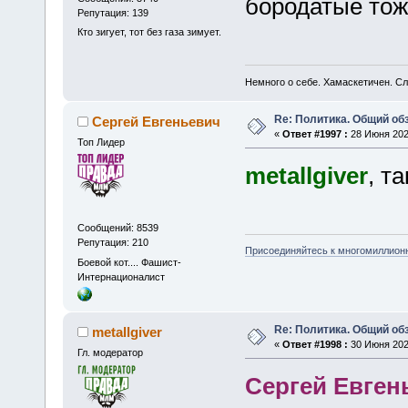
бородатые тож
Репутация: 139
Кто зигует, тот без газа зимует.
Немного о себе. Хамаскетичен. С
Re: Политика. Общий обз
Сергей Евгеньевич
«
Ответ #1997 :
28 Июня 2025
Топ Лидер
metallgiver
, т
Сообщений: 8539
Репутация: 210
Присоединяйтесь к многомиллион
Боевой кот.... Фашист-
Интернационалист
Re: Политика. Общий обз
metallgiver
«
Ответ #1998 :
30 Июня 2025
Гл. модератор
Сергей Евген