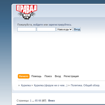
Пожалуйста,
войдите
или
зарегистрируйтесь
.
Начало
Помощь
Поиск
Вход
Регистрация
»
Курилка
»
Курилка (форум ни о чем...)
»
Политика. Общий обзор.
Страницы:
1
...
65
66
[
67
]
Вниз