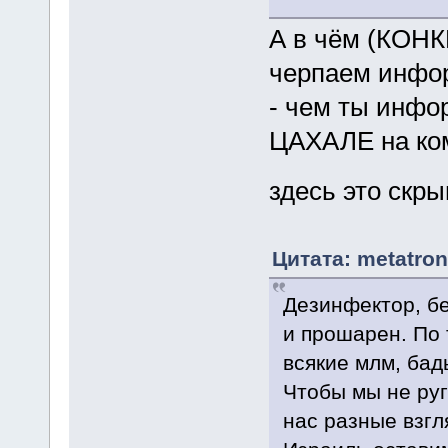
А в чём (КОНК
черпаем инфор
- чем ты инфо
ЦАХАЛЕ на ко
здесь это скр
Цитата: metatron
Дезинфектор, бе
и прошарен. По 
всякие млм, бад
Чтобы мы не руг
нас разные взгл