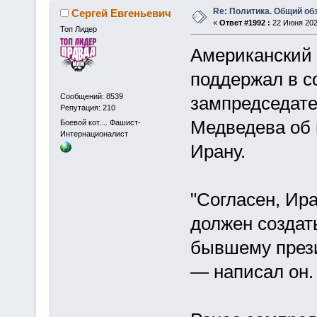
Re: Политика. Общий обз
Сергей Евгеньевич
«
Ответ #1992 :
22 Июня 2025
Топ Лидер
Американский 
поддержал в с
Сообщений: 8539
зампредседате
Репутация: 210
Медведева об 
Боевой кот.... Фашист-
Интернационалист
Ирану.
"Согласен, Ира
должен создат
бывшему прези
— написал он.