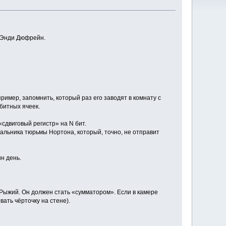
р Энди Дюфрейн.
ример, запомнить, который раз его заводят в комнату с
обитных ячеек.
«сдвиговый регистр» на N бит.
альника тюрьмы Нортона, который, точно, не отправит
н день.
 Рыжий. Он должен стать «сумматором». Если в камере
вать чёрточку на стене).