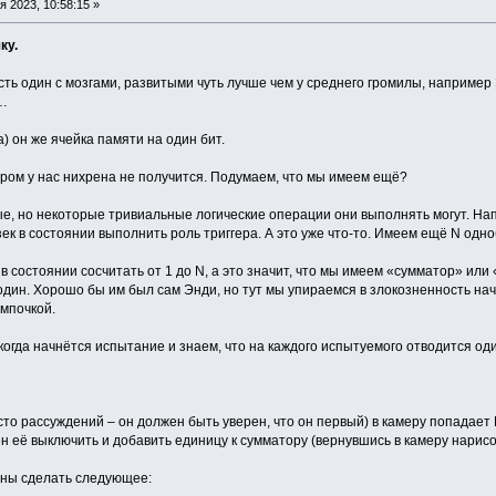
 2023, 10:58:15 »
ку.
сть один с мозгами, развитыми чуть лучше чем у среднего громилы, наприме
к…
а) он же ячейка памяти на один бит.
ером у нас нихрена не получится. Подумаем, что мы имеем ещё?
пые, но некоторые тривиальные логические операции они выполнять могут. Нап
зек в состоянии выполнить роль триггера. А это уже что-то. Имеем ещё N одн
в состоянии сосчитать от 1 до N, а это значит, что мы имеем «сумматор» или 
один. Хорошо бы им был сам Энди, но тут мы упираемся в злокозненность нач
ампочкой.
 когда начнётся испытание и знаем, что на каждого испытуемого отводится оди
сто рассуждений – он должен быть уверен, что он первый) в камеру попадает
ен её выключить и добавить единицу к сумматору (вернувшись в камеру нарисо
ны сделать следующее: