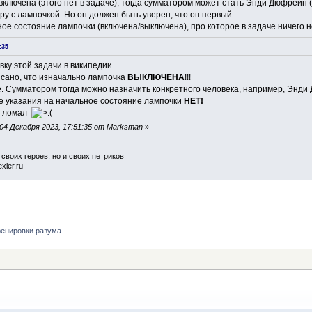
включена (этого нет в задаче), тогда сумматором может стать Энди Дюфрейн 
у с лампочкой. Но он должен быть уверен, что он первый.
ное состояние лампочки (включена/выключена), про которое в задаче ничего н
:35
ку этой задачи в википедии.
исано, что изначально лампочка
ВЫКЛЮЧЕНА
!!!
. Сумматором тогда можно назначить конкретного человека, например, Энд
e указания на начальное состояние лампочки
НЕТ!
ву ломал
04 Декабря 2023, 17:51:35 от Marksman
»
 своих героев, но и своих петриков
xler.ru
ренировки разума.