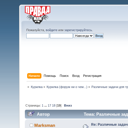
Пожалуйста,
войдите
или
зарегистрируйтесь
.
Начало
Помощь
Поиск
Вход
Регистрация
»
Курилка
»
Курилка (форум ни о чем...)
»
Различные задачи для т
Страницы:
1
...
17
18
[
19
]
Вниз
Автор
Тема: Различные зад
Re: Различные задач
Marksman