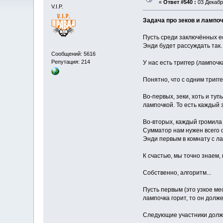
«
Ответ #540 :
03 Декабря
V.I.P.
Задача про зеков и лампоч
Пусть среди заключённых е
Энди будет рассуждать та
Сообщений: 5616
Репутация: 214
У нас есть триггер (лампочк
Понятно, что с одним тригг
Во-первых, зеки, хоть и ту
лампочкой. То есть каждый 
Во-вторых, каждый громила 
Сумматор нам нужен всего 
Энди первым в комнату с л
К счастью, мы точно знаем,
Собственно, алгоритм...
Пусть первым (это узкое ме
лампочка горит, то он долж
Следующие участники долж