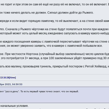
не горит и при этом он сам её ещё ни разу её не включал, то он её включает. 
 он тоже ничего делать не должен. Сигнал должен дойти до Рыжего.
реди и если видит горящую лампочку, то её выключает, а на стене своей кам
го. Сначала у Рыжего чёрточки на стене будут появляться почти при каждом
который может хоть целый месяц ежедневно запускать в камеру какого-нибудь
е каждого посещения камеры с лампочкой пересчитывает чёрточки на стене св
ния, он может уверенно заявить, что в камере с лампочкой побывали все.
гое. При честности Нортона (случайный выбор заключённых) число циклов буд
это потребуется 3+ месяца, а при 100 заключённых уйдёт примерно под 30 л
ь всю малину, проковыряв туннель, прикрытый постером с Ритой Хейворд, и
13:16:24[/time]
бря 2023, 04:50:53
т "раз в день". То есть первый чувак точно знает, что он первый.
 начальные условия.