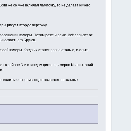
Если же он уже включал лампочку, то не делает ничего.
еры рисует вторую чёрточку.
 посещении камеры. Потом реже и реже. Всё зависит от
 несчастного Брукса.
оей камеры. Когда их станет ровно столько, сколько
ет в районе N и в каждом цикле примерно N испытаний.
ет.
 свалить из тюрьмы подставив всех остальных.