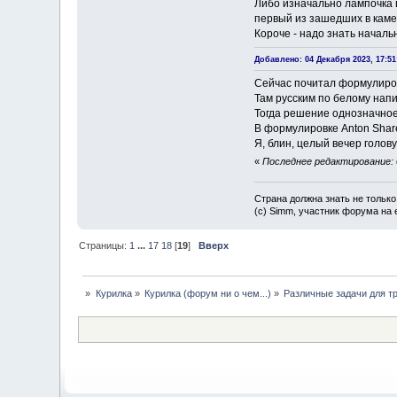
Либо изначально лампочка 
первый из зашедших в камер
Короче - надо знать началь
Добавлено: 04 Декабря 2023, 17:51
Сейчас почитал формулиров
Там русским по белому нап
Тогда решение однозначное
В формулировке Anton Shar
Я, блин, целый вечер голо
«
Последнее редактирование: 
Страна должна знать не только
(c) Simm, участник форума на e
Страницы:
1
...
17
18
[
19
]
Вверх
»
Курилка
»
Курилка (форум ни о чем...)
»
Различные задачи для т